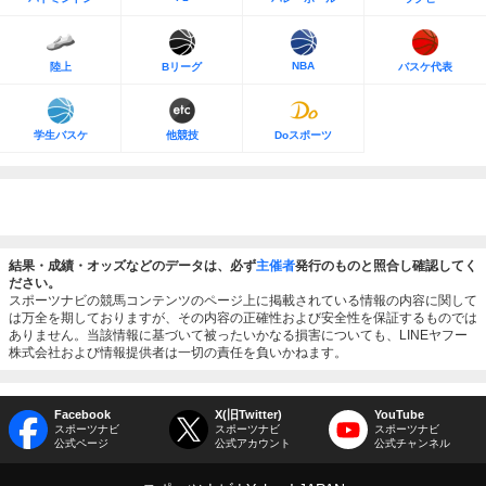
NBA
陸上
Bリーグ
バスケ代表
学生バスケ
他競技
Doスポーツ
結果・成績・オッズなどのデータは、必ず
主催者
発行のものと照合し確認してく
ださい。
スポーツナビの競馬コンテンツのページ上に掲載されている情報の内容に関して
は万全を期しておりますが、その内容の正確性および安全性を保証するものでは
ありません。当該情報に基づいて被ったいかなる損害についても、LINEヤフー
株式会社および情報提供者は一切の責任を負いかねます。
Facebook
X(旧Twitter)
YouTube
スポーツナビ
スポーツナビ
スポーツナビ
公式ページ
公式アカウント
公式チャンネル