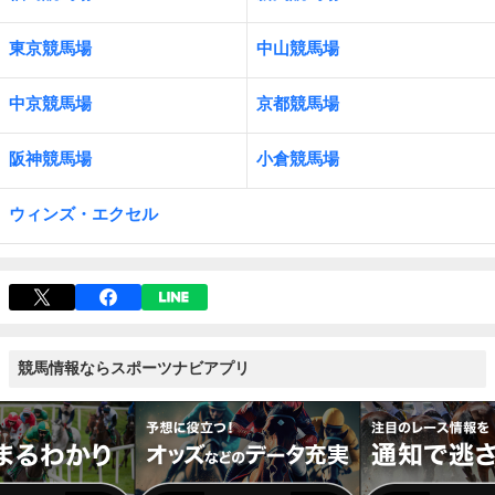
東京競馬場
中山競馬場
中京競馬場
京都競馬場
阪神競馬場
小倉競馬場
ウィンズ・エクセル
競馬情報ならスポーツナビアプリ