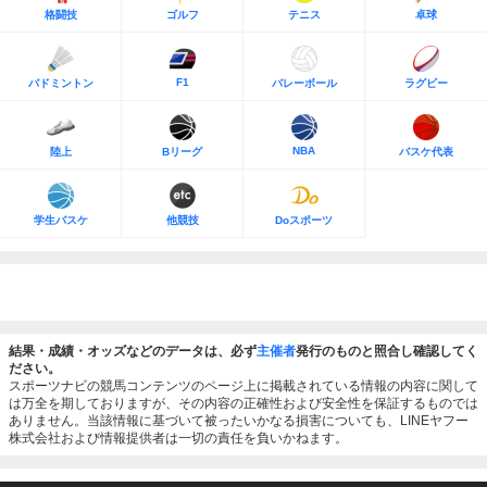
格闘技
ゴルフ
テニス
卓球
F1
バドミントン
バレーボール
ラグビー
NBA
陸上
Bリーグ
バスケ代表
学生バスケ
他競技
Doスポーツ
結果・成績・オッズなどのデータは、必ず
主催者
発行のものと照合し確認してく
ださい。
スポーツナビの競馬コンテンツのページ上に掲載されている情報の内容に関して
は万全を期しておりますが、その内容の正確性および安全性を保証するものでは
ありません。当該情報に基づいて被ったいかなる損害についても、LINEヤフー
株式会社および情報提供者は一切の責任を負いかねます。