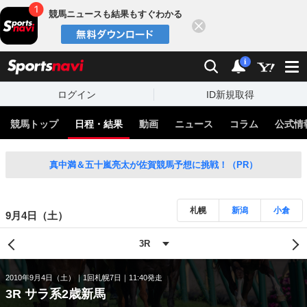
競馬ニュースも結果もすぐわかる
閉じる
スポーツナビ
検索
通知
i
ログイン
ID新規取得
競馬トップ
日程・結果
動画
ニュース
コラム
公式情
真中満＆五十嵐亮太が佐賀競馬予想に挑戦！（PR）
札幌
新潟
小倉
9月4日（土）
2010年9月4日（土）
1回札幌7日
11:40発走
3R サラ系2歳新馬