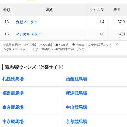
着順
馬名
タイム差
斤量
13
カゼノユクエ
1.4
57.0
16
マジカルスター
1.6
57.0
※減量表示は [
:1kg減
:2kg減
:3kg減
:4kg減（※女性騎手のみ）
:2kg減（※5年以上、又は101勝以上の女性騎手のみ）] です。
競馬場/ウィンズ（外部サイト）
札幌競馬場
函館競馬場
福島競馬場
新潟競馬場
東京競馬場
中山競馬場
中京競馬場
京都競馬場