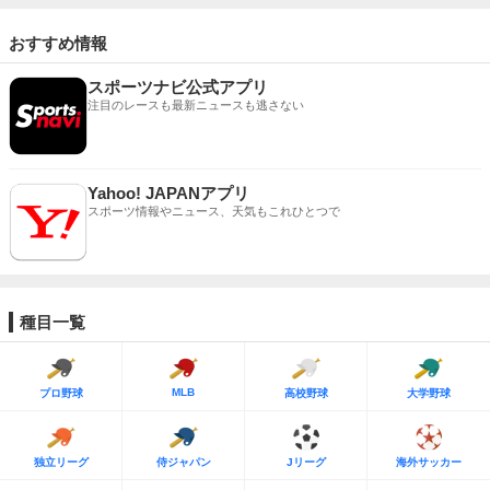
おすすめ情報
スポーツナビ公式アプリ
注目のレースも最新ニュースも逃さない
Yahoo! JAPANアプリ
スポーツ情報やニュース、天気もこれひとつで
種目一覧
MLB
プロ野球
高校野球
大学野球
独立リーグ
侍ジャパン
Jリーグ
海外サッカー