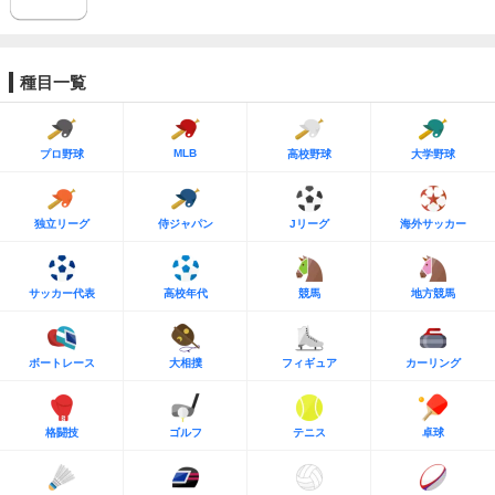
種目一覧
MLB
プロ野球
高校野球
大学野球
独立リーグ
侍ジャパン
Jリーグ
海外サッカー
サッカー代表
高校年代
競馬
地方競馬
ボートレース
大相撲
フィギュア
カーリング
格闘技
ゴルフ
テニス
卓球