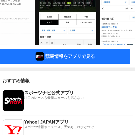
競馬情報をアプリで見る
おすすめ情報
スポーツナビ公式アプリ
注目のレースも最新ニュースも逃さない
Yahoo! JAPANアプリ
スポーツ情報やニュース、天気もこれひとつで