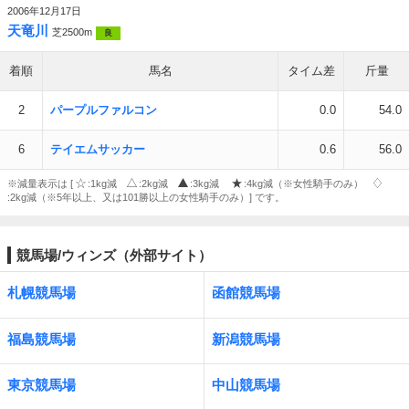
2006年12月17日
天竜川
芝2500m
良
着順
馬名
タイム差
斤量
2
パープルファルコン
0.0
54.0
6
テイエムサッカー
0.6
56.0
※減量表示は [
:1kg減
:2kg減
:3kg減
:4kg減（※女性騎手のみ）
:2kg減（※5年以上、又は101勝以上の女性騎手のみ）] です。
競馬場/ウィンズ（外部サイト）
札幌競馬場
函館競馬場
福島競馬場
新潟競馬場
東京競馬場
中山競馬場