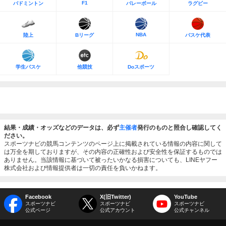
F1
バドミントン
バレーボール
ラグビー
NBA
陸上
Bリーグ
バスケ代表
学生バスケ
他競技
Doスポーツ
結果・成績・オッズなどのデータは、必ず
主催者
発行のものと照合し確認してく
ださい。
スポーツナビの競馬コンテンツのページ上に掲載されている情報の内容に関して
は万全を期しておりますが、その内容の正確性および安全性を保証するものでは
ありません。当該情報に基づいて被ったいかなる損害についても、LINEヤフー
株式会社および情報提供者は一切の責任を負いかねます。
Facebook
X(旧Twitter)
YouTube
スポーツナビ
スポーツナビ
スポーツナビ
公式ページ
公式アカウント
公式チャンネル