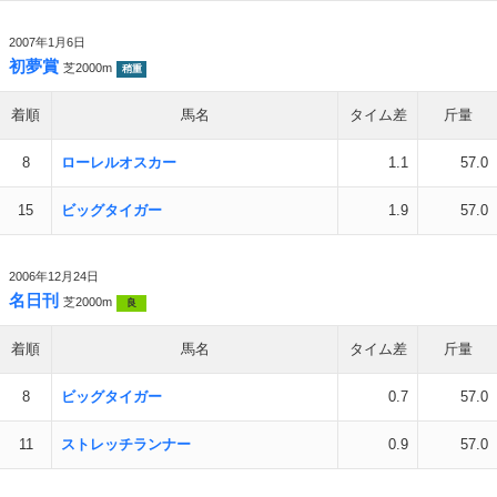
2007年1月6日
初夢賞
芝2000m
稍重
着順
馬名
タイム差
斤量
8
ローレルオスカー
1.1
57.0
15
ビッグタイガー
1.9
57.0
2006年12月24日
名日刊
芝2000m
良
着順
馬名
タイム差
斤量
8
ビッグタイガー
0.7
57.0
11
ストレッチランナー
0.9
57.0