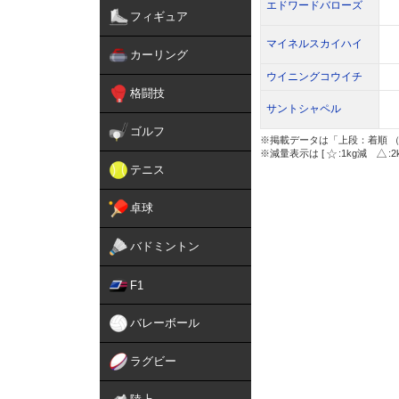
エドワードバローズ
フィギュア
マイネルスカイハイ
カーリング
ウイニングコウイチ
格闘技
サントシャペル
ゴルフ
※掲載データは「上段：着順 （
※減量表示は [
:1kg減
:
テニス
卓球
バドミントン
F1
バレーボール
ラグビー