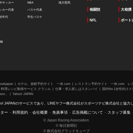
外サッカー
NBA
地方競馬
格闘技
大相撲
ッカー代表
バスケ代表
校年代
学生バスケ
NFL
ボート
to
kjapan
ホテル、旅館予約サイト 一休.com
レストラン予約サイト 一休.com レ
料理レシピ動画サービス クラシル
仕事・求人探しはスタンバイ
国内No.1女性向けメデ
st」
Yahoo! JAPAN
oo! JAPANのサービスであり、LINEヤフー株式会社がスポーツナビ株式会社と協
ンター
-
利用規約
-
会社概要
-
免責事項
-
広告掲載について
-
スタッフ募集
© Japan Racing Association.
© 毎日新聞社
© 株式会社グラッドキューブ