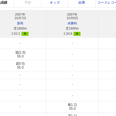
戦成績
予想
オッズ
結果
コースレコ
2007年
2007年
10月7日
10月6日
新馬
未勝利
芝1800m
芝1600m
1:52.2
1:34.8
良
良
-
-
11
(1.8)
-
55.0
2
(0.0)
-
55.0
-
-
-
-
-
-
8
(1.2)
-
55.0
7
(1.1)