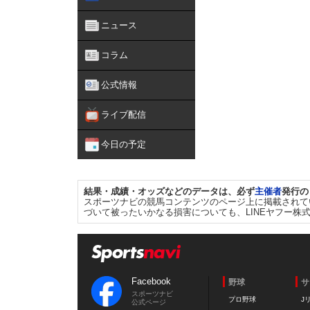
ニュース
コラム
公式情報
ライブ配信
今日の予定
結果・成績・オッズなどのデータは、必ず
主催者
発行の
スポーツナビの競馬コンテンツのページ上に掲載されて
づいて被ったいかなる損害についても、LINEヤフー株
Facebook
野球
サ
スポーツナビ
プロ野球
J
公式ページ