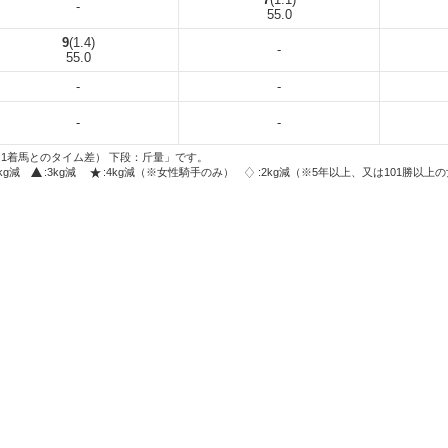
-
55.0
9
(1.4)
-
55.0
-
-
-
-
1着馬とのタイム差） 下段：斤量」です。
2kg減
:3kg減
:4kg減（※女性騎手のみ）
:2kg減（※5年以上、又は101勝以上