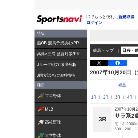
IDでもっと便利に
新規取得
ログイン
特集
燕OB 競馬予想挑む/PR
競馬トップ
日程・
髙津×三浦 監督対談/PR
Jリーグ戦力 徹底分析
2007年10月20日
J国立試合に無料招待
種目
福島
プロ野球
1R
2R
3R
4R
MLB
2007年10
サラ系2
3R
高校野球
芝・右 2000
500、200、
大学野球