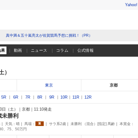
Yahoo
真中満＆五十嵐亮太が佐賀競馬予想に挑戦！（PR）
結果
動画
ニュース
コラム
公式情報
（土）
東京
京都
5R
6R
7R
8R
9R
10R
11R
12R
月20日（土）
京都
11:10発走
歳未勝利
m
天気：
晴
馬場：
サラ系2歳
未勝利 （混合）[指定] 馬齢
本賞金：
重
130、75、50万円