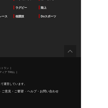
ラグビー
陸上
レース
他競技
Doスポーツ
ストラン
ィア TRILL
力して運営しています。
-
ご意見・ご要望
-
ヘルプ・お問い合わせ