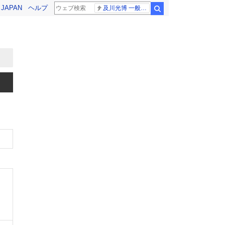
! JAPAN
ヘルプ
及川光博 一般女性
検索