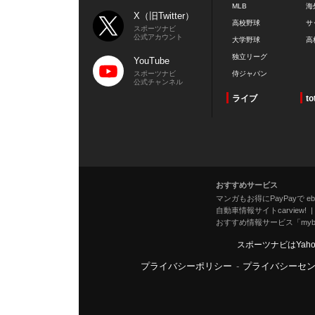
MLB
海
X（旧Twitter）
高校野球
サ
スポーツナビ
公式アカウント
大学野球
高
独立リーグ
YouTube
スポーツナビ
侍ジャパン
公式チャンネル
ライブ
to
おすすめサービス
マンガもお得にPayPayで eboo
自動車情報サイトcarview!
おすすめ情報サービス「mybe
スポーツナビはYah
プライバシーポリシー
-
プライバシーセ