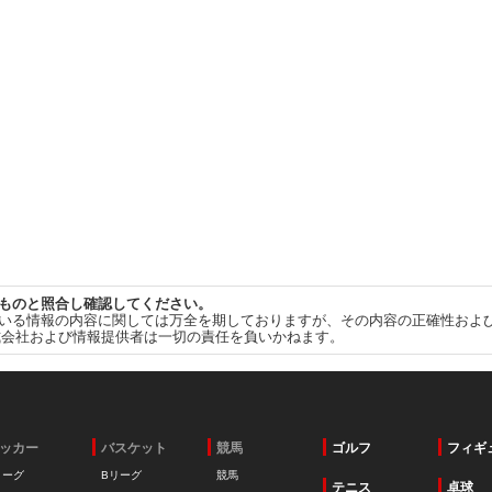
ものと照合し確認してください。
いる情報の内容に関しては万全を期しておりますが、その内容の正確性およ
式会社および情報提供者は一切の責任を負いかねます。
ッカー
バスケット
競馬
ゴルフ
フィギ
リーグ
Bリーグ
競馬
テニス
卓球