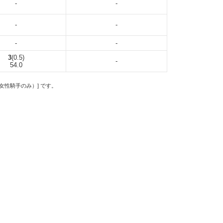
-
-
-
-
-
-
3
(0.5)
-
54.0
の女性騎手のみ）] です。