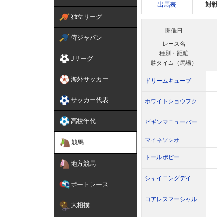
出馬表
対
独立リーグ
開催日
侍ジャパン
レース名
種別・距離
Jリーグ
勝タイム（馬場）
海外サッカー
ドリームキューブ
サッカー代表
ホワイトショウフク
高校年代
ビギンマニューバー
マイネソシオ
競馬
トールポピー
地方競馬
シャイニングデイ
ボートレース
コアレスマーシャル
大相撲