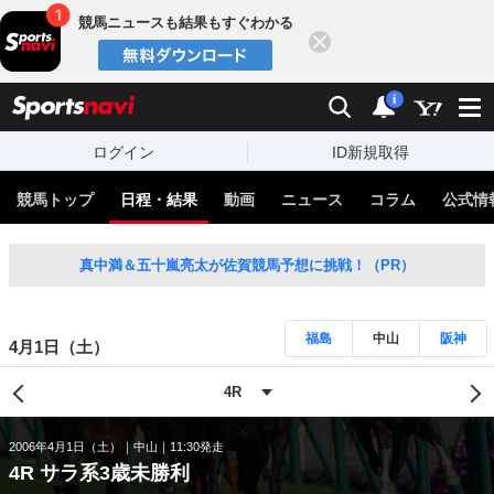
競馬ニュースも結果もすぐわかる
閉じる
スポーツナビ
検索
通知
i
ログイン
ID新規取得
競馬トップ
日程・結果
動画
ニュース
コラム
公式情
真中満＆五十嵐亮太が佐賀競馬予想に挑戦！（PR）
福島
中山
阪神
4月1日（土）
2006年4月1日（土）
中山
11:30発走
4R サラ系3歳未勝利