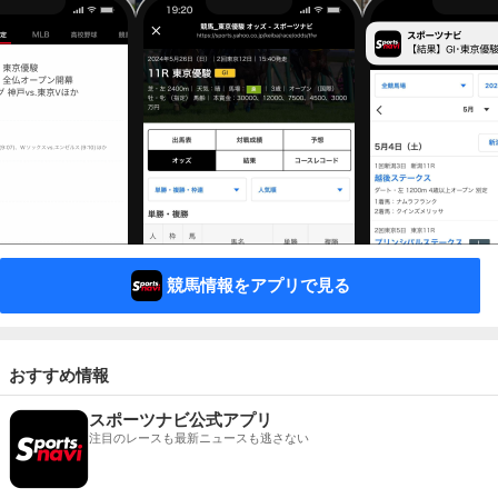
競馬情報をアプリで見る
おすすめ情報
スポーツナビ公式アプリ
注目のレースも最新ニュースも逃さない