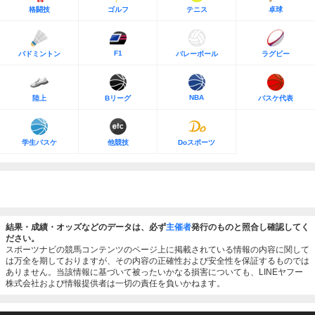
格闘技
ゴルフ
テニス
卓球
F1
バドミントン
バレーボール
ラグビー
NBA
陸上
Bリーグ
バスケ代表
学生バスケ
他競技
Doスポーツ
結果・成績・オッズなどのデータは、必ず
主催者
発行のものと照合し確認してく
ださい。
スポーツナビの競馬コンテンツのページ上に掲載されている情報の内容に関して
は万全を期しておりますが、その内容の正確性および安全性を保証するものでは
ありません。当該情報に基づいて被ったいかなる損害についても、LINEヤフー
株式会社および情報提供者は一切の責任を負いかねます。