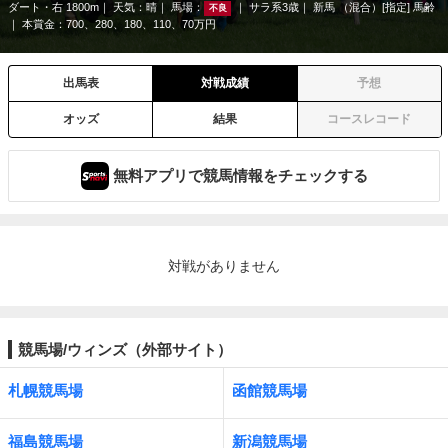
ダート・右 1800m
天気：
晴
馬場：
サラ系3歳
新馬 （混合）[指定] 馬齢
不良
本賞金：700、280、180、110、70万円
出馬表
対戦成績
予想
オッズ
結果
コースレコード
無料アプリで競馬情報をチェックする
対戦がありません
競馬場/ウィンズ（外部サイト）
札幌競馬場
函館競馬場
福島競馬場
新潟競馬場