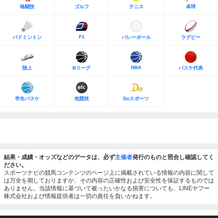
格闘技
ゴルフ
テニス
卓球
F1
バドミントン
バレーボール
ラグビー
NBA
陸上
Bリーグ
バスケ代表
学生バスケ
他競技
Doスポーツ
結果・成績・オッズなどのデータは、必ず
主催者
発行のものと照合し確認してく
ださい。
スポーツナビの競馬コンテンツのページ上に掲載されている情報の内容に関して
は万全を期しておりますが、その内容の正確性および安全性を保証するものでは
ありません。当該情報に基づいて被ったいかなる損害についても、LINEヤフー
株式会社および情報提供者は一切の責任を負いかねます。