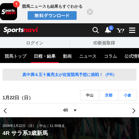
競馬ニュースも結果もすぐわかる
閉じる
スポーツナビ
検索
通知
i
ログイン
ID新規取得
競馬トップ
日程・結果
動画
ニュース
コラム
公式情
真中満＆五十嵐亮太が佐賀競馬予想に挑戦！（PR）
中山
京都
小倉
1月22日（日）
2006年1月22日（日）
中山
11:30発走
4R サラ系3歳新馬