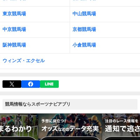
東京競馬場
中山競馬場
中京競馬場
京都競馬場
阪神競馬場
小倉競馬場
ウィンズ・エクセル
競馬情報ならスポーツナビアプリ