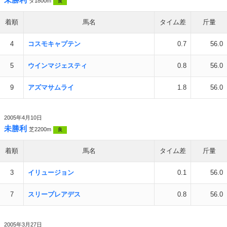
ダ1800m
良
着順
馬名
タイム差
斤量
4
コスモキャプテン
0.7
56.0
5
ウインマジェスティ
0.8
56.0
9
アズマサムライ
1.8
56.0
2005年4月10日
未勝利
芝2200m
良
着順
馬名
タイム差
斤量
3
イリュージョン
0.1
56.0
7
スリープレアデス
0.8
56.0
2005年3月27日