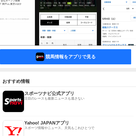
競馬情報をアプリで見る
おすすめ情報
スポーツナビ公式アプリ
注目のレースも最新ニュースも逃さない
Yahoo! JAPANアプリ
スポーツ情報やニュース、天気もこれひとつで