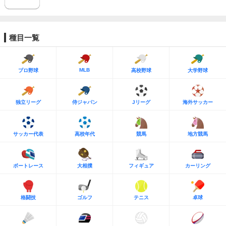
種目一覧
MLB
プロ野球
高校野球
大学野球
独立リーグ
侍ジャパン
Jリーグ
海外サッカー
サッカー代表
高校年代
競馬
地方競馬
ボートレース
大相撲
フィギュア
カーリング
格闘技
ゴルフ
テニス
卓球