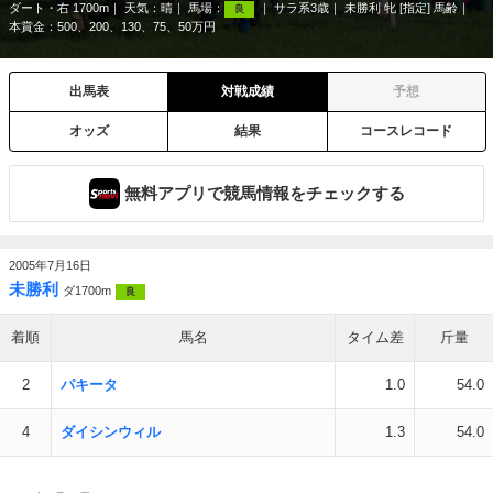
ダート・右 1700m
天気：
晴
馬場：
サラ系3歳
未勝利 牝 [指定] 馬齢
良
本賞金：500、200、130、75、50万円
出馬表
対戦成績
予想
オッズ
結果
コースレコード
無料アプリで競馬情報をチェックする
2005年7月16日
未勝利
ダ1700m
良
着順
馬名
タイム差
斤量
2
パキータ
1.0
54.0
4
ダイシンウィル
1.3
54.0