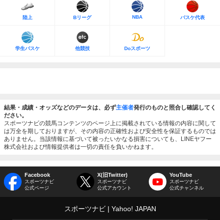
NBA
陸上
Bリーグ
バスケ代表
学生バスケ
他競技
Doスポーツ
結果・成績・オッズなどのデータは、必ず
主催者
発行のものと照合し確認してく
ださい。
スポーツナビの競馬コンテンツのページ上に掲載されている情報の内容に関して
は万全を期しておりますが、その内容の正確性および安全性を保証するものでは
ありません。当該情報に基づいて被ったいかなる損害についても、LINEヤフー
株式会社および情報提供者は一切の責任を負いかねます。
Facebook
X(旧Twitter)
YouTube
スポーツナビ
スポーツナビ
スポーツナビ
公式ページ
公式アカウント
公式チャンネル
スポーツナビ
Yahoo! JAPAN