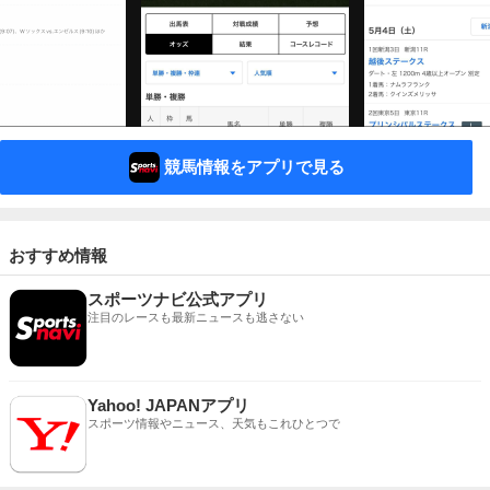
競馬情報をアプリで見る
おすすめ情報
スポーツナビ公式アプリ
注目のレースも最新ニュースも逃さない
Yahoo! JAPANアプリ
スポーツ情報やニュース、天気もこれひとつで