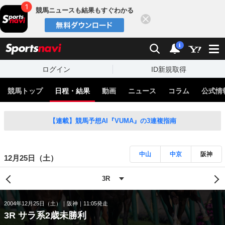
競馬ニュースも結果もすぐわかる
閉じる
スポーツナビ
検索
通知
i
ログイン
ID新規取得
競馬トップ
日程・結果
動画
ニュース
コラム
公式情
【連載】競馬予想AI『VUMA』の3連複指南
中山
中京
阪神
12月25日（土）
2004年12月25日（土）
阪神
11:05発走
3R サラ系2歳未勝利