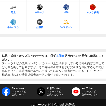
NBA
陸上
Bリーグ
バスケ代表
学生バスケ
他競技
Doスポーツ
結果・成績・オッズなどのデータは、必ず
主催者
発行のものと照合し確認してく
ださい。
スポーツナビの競馬コンテンツのページ上に掲載されている情報の内容に関して
は万全を期しておりますが、その内容の正確性および安全性を保証するものでは
ありません。当該情報に基づいて被ったいかなる損害についても、LINEヤフー
株式会社および情報提供者は一切の責任を負いかねます。
Facebook
X(旧Twitter)
YouTube
スポーツナビ
スポーツナビ
スポーツナビ
公式ページ
公式アカウント
公式チャンネル
スポーツナビ
Yahoo! JAPAN