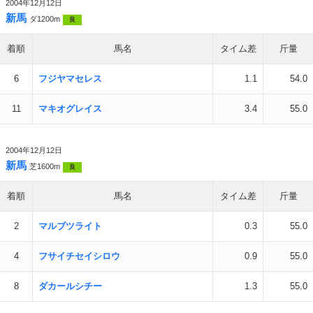
2004年12月12日
新馬
ダ1200m
良
着順
馬名
タイム差
斤量
6
フジヤマセレス
1.1
54.0
11
マキオグレイス
3.4
55.0
2004年12月12日
新馬
芝1600m
良
着順
馬名
タイム差
斤量
2
マルブツライト
0.3
55.0
4
フサイチセイシロウ
0.9
55.0
8
ダカールシチー
1.3
55.0