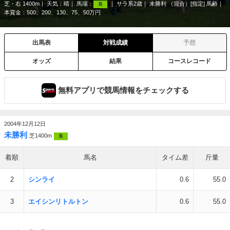
芝・右 1400m
天気：
晴
馬場：
サラ系2歳
未勝利 （混合）[指定] 馬齢
良
本賞金：500、200、130、75、50万円
出馬表
対戦成績
予想
オッズ
結果
コースレコード
無料アプリで競馬情報をチェックする
2004年12月12日
未勝利
芝1400m
良
着順
馬名
タイム差
斤量
2
シンライ
0.6
55.0
3
エイシンリトルトン
0.6
55.0