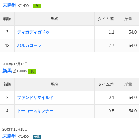
未勝利
ダ1400m
良
着順
馬名
タイム差
斤量
7
ディガディガドゥ
1.1
54.0
12
バルカローラ
2.7
54.0
2003年12月13日
新馬
芝1200m
良
着順
馬名
タイム差
斤量
2
ファンドリマイルド
0.1
54.0
4
トーコースキンナー
0.5
54.0
2003年11月15日
未勝利
ダ1400m
稍重