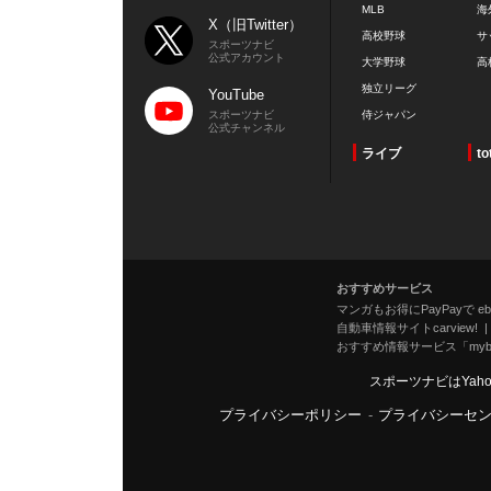
MLB
海
X（旧Twitter）
高校野球
サ
スポーツナビ
公式アカウント
大学野球
高
独立リーグ
YouTube
スポーツナビ
侍ジャパン
公式チャンネル
ライブ
to
おすすめサービス
マンガもお得にPayPayで eboo
自動車情報サイトcarview!
おすすめ情報サービス「mybe
スポーツナビはYah
プライバシーポリシー
-
プライバシーセ