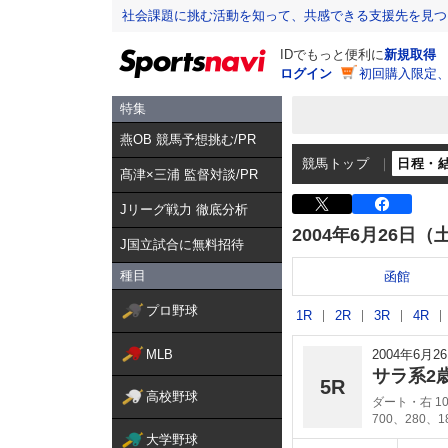
社会課題に挑む活動を知って、共感できる支援先を見つ
IDでもっと便利に
新規取得
ログイン
初回購入限定
特集
燕OB 競馬予想挑む/PR
競馬トップ
日程・
髙津×三浦 監督対談/PR
Jリーグ戦力 徹底分析
2004年6月26日（
J国立試合に無料招待
種目
函館
プロ野球
1R
2R
3R
4R
MLB
2004年6月
サラ系2
5R
高校野球
ダート・右 10
700、280、
大学野球