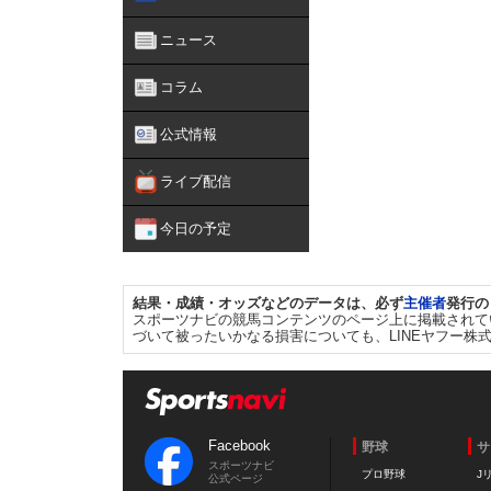
ニュース
コラム
公式情報
ライブ配信
今日の予定
結果・成績・オッズなどのデータは、必ず
主催者
発行の
スポーツナビの競馬コンテンツのページ上に掲載されて
づいて被ったいかなる損害についても、LINEヤフー株
Facebook
野球
サ
スポーツナビ
プロ野球
J
公式ページ