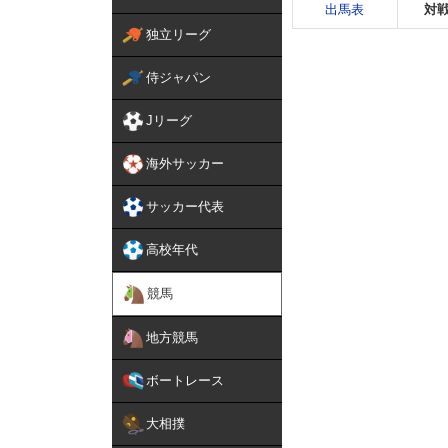
出馬表
対
独立リーグ
侍ジャパン
Jリーグ
海外サッカー
サッカー代表
高校年代
競馬
地方競馬
ボートレース
大相撲