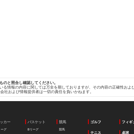
ものと照合し確認してください。
いる情報の内容に関しては万全を期しておりますが、その内容の正確性およ
式会社および情報提供者は一切の責任を負いかねます。
ッカー
バスケット
競馬
ゴルフ
フィギ
リーグ
Bリーグ
競馬
テニス
卓球