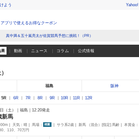
けよう
Yahoo
、アプリで使えるお得なクーポン
真中満＆五十嵐亮太が佐賀競馬予想に挑戦！（PR）
結果
動画
ニュース
コラム
公式情報
土）
福島
阪神
5R
6R
7R
8R
9R
10R
11R
12R
26日（土）
福島
12:20発走
歳新馬
00m
天気：
晴
馬場：
サラ系2歳
新馬 （混合）[指定] 馬齢
本賞金：
稍重
180、110、70万円