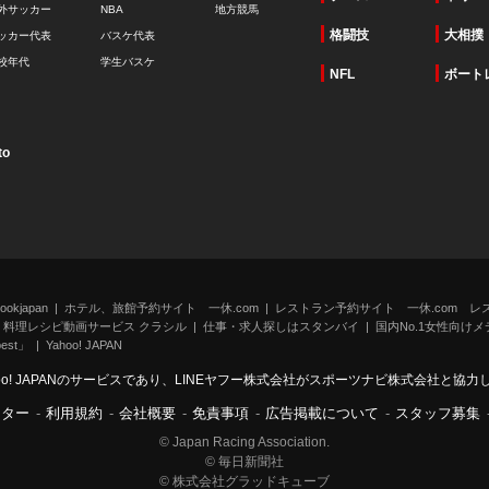
外サッカー
NBA
地方競馬
格闘技
大相撲
ッカー代表
バスケ代表
校年代
学生バスケ
NFL
ボート
to
kjapan
ホテル、旅館予約サイト 一休.com
レストラン予約サイト 一休.com レ
料理レシピ動画サービス クラシル
仕事・求人探しはスタンバイ
国内No.1女性向けメデ
st」
Yahoo! JAPAN
oo! JAPANのサービスであり、LINEヤフー株式会社がスポーツナビ株式会社と協
ンター
-
利用規約
-
会社概要
-
免責事項
-
広告掲載について
-
スタッフ募集
© Japan Racing Association.
© 毎日新聞社
© 株式会社グラッドキューブ