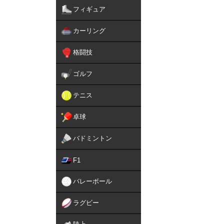
フィギュア
カーリング
格闘技
ゴルフ
テニス
卓球
バドミントン
F1
バレーボール
ラグビー