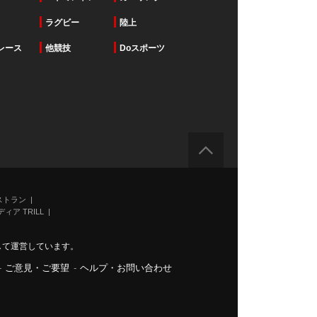
ラグビー
陸上
レース
他競技
Doスポーツ
ストラン
ィア TRILL
力して運営しています。
-
ご意見・ご要望
-
ヘルプ・お問い合わせ