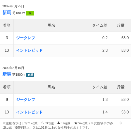
2002年8月25日
新馬
芝1800m
良
着順
馬名
タイム差
斤量
3
ジークレフ
0.2
53.0
10
イントレピッド
2.3
53.0
2002年8月10日
新馬
芝1800m
稍重
着順
馬名
タイム差
斤量
9
ジークレフ
1.3
53.0
10
イントレピッド
1.4
53.0
※減量表示は [
:1kg減
:2kg減
:3kg減
:4kg減（※女性騎手のみ）
:2kg減（※5年以上、又は101勝以上の女性騎手のみ）] です。