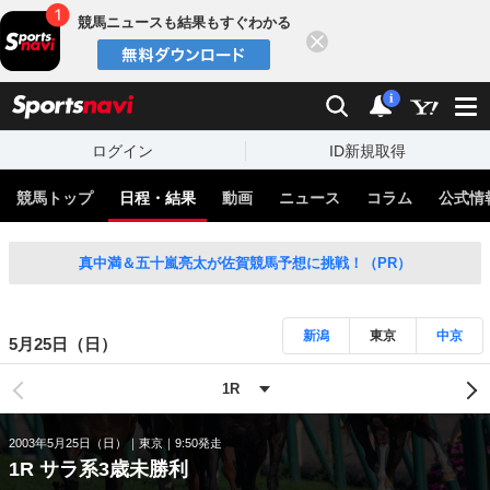
競馬ニュースも結果もすぐわかる
閉じる
スポーツナビ
検索
通知
i
ログイン
ID新規取得
競馬トップ
日程・結果
動画
ニュース
コラム
公式情
真中満＆五十嵐亮太が佐賀競馬予想に挑戦！（PR）
新潟
東京
中京
5月25日（日）
2003年5月25日（日）
東京
9:50発走
1R サラ系3歳未勝利