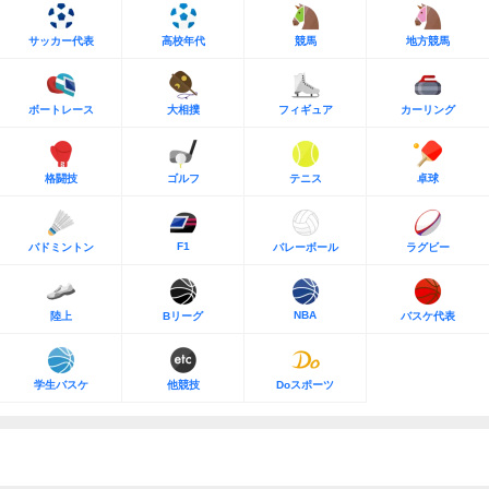
サッカー代表
高校年代
競馬
地方競馬
ボートレース
大相撲
フィギュア
カーリング
格闘技
ゴルフ
テニス
卓球
F1
バドミントン
バレーボール
ラグビー
NBA
陸上
Bリーグ
バスケ代表
学生バスケ
他競技
Doスポーツ