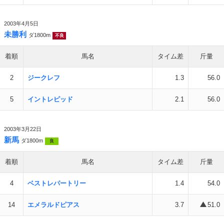
2003年4月5日
未勝利
ダ1800m
不良
着順
馬名
タイム差
斤量
2
ジークレフ
1.3
56.0
5
イントレピッド
2.1
56.0
2003年3月22日
新馬
ダ1800m
良
着順
馬名
タイム差
斤量
4
ベストレパートリー
1.4
54.0
14
エメラルドピアス
3.7
51.0