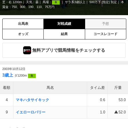
芝・右 1200m
天気：
曇
馬場：
サラ系3歳以上
500万下 [指定] 別定
本
良
賞金：750、300、190、110、75万円
出馬表
対戦成績
予想
オッズ
結果
コースレコード
無料アプリで競馬情報をチェックする
2003年10月12日
3歳上
ダ1200m
良
着順
馬名
タイム差
斤量
4
マキハタサイキック
0.6
53.0
9
イエローロバリー
1.0
52.0