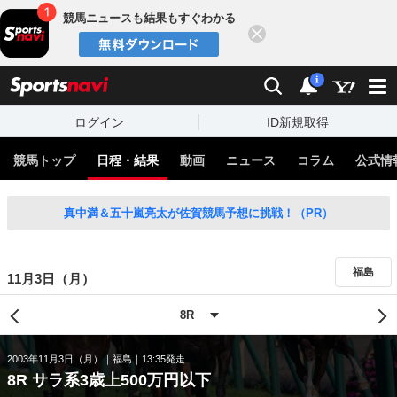
競馬ニュースも結果もすぐわかる
閉じる
スポーツナビ
検索
通知
i
ログイン
ID新規取得
競馬トップ
日程・結果
動画
ニュース
コラム
公式情
真中満＆五十嵐亮太が佐賀競馬予想に挑戦！（PR）
福島
11月3日（月）
2003年11月3日（月）
福島
13:35発走
8R サラ系3歳上500万円以下