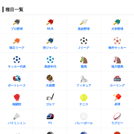
種目一覧
MLB
プロ野球
高校野球
大学野球
独立リーグ
侍ジャパン
Jリーグ
海外サッカー
サッカー代表
高校年代
競馬
地方競馬
ボートレース
大相撲
フィギュア
カーリング
格闘技
ゴルフ
テニス
卓球
F1
バドミントン
バレーボール
ラグビー