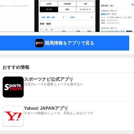
競馬情報をアプリで見る
おすすめ情報
スポーツナビ公式アプリ
注目のレースも最新ニュースも逃さない
Yahoo! JAPANアプリ
スポーツ情報やニュース、天気もこれひとつで