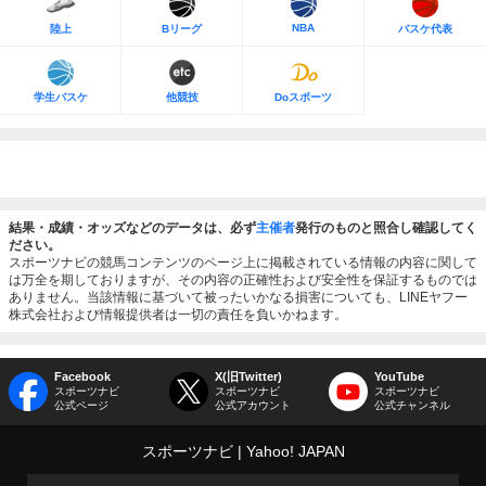
NBA
陸上
Bリーグ
バスケ代表
学生バスケ
他競技
Doスポーツ
結果・成績・オッズなどのデータは、必ず
主催者
発行のものと照合し確認してく
ださい。
スポーツナビの競馬コンテンツのページ上に掲載されている情報の内容に関して
は万全を期しておりますが、その内容の正確性および安全性を保証するものでは
ありません。当該情報に基づいて被ったいかなる損害についても、LINEヤフー
株式会社および情報提供者は一切の責任を負いかねます。
Facebook
X(旧Twitter)
YouTube
スポーツナビ
スポーツナビ
スポーツナビ
公式ページ
公式アカウント
公式チャンネル
スポーツナビ
Yahoo! JAPAN