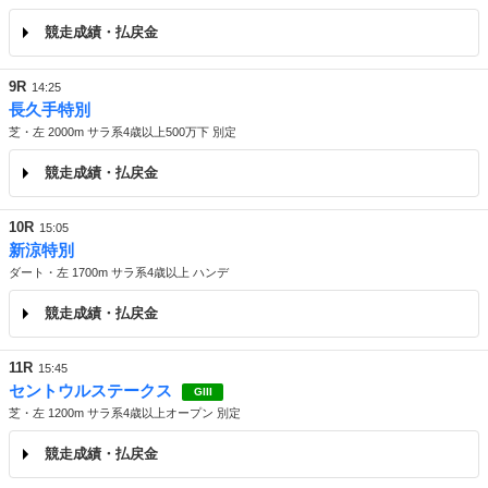
競走成績・払戻金
9R
14:25
長久手特別
芝・左 2000m サラ系4歳以上500万下 別定
競走成績・払戻金
10R
15:05
新涼特別
ダート・左 1700m サラ系4歳以上 ハンデ
競走成績・払戻金
11R
15:45
セントウルステークス
GIII
芝・左 1200m サラ系4歳以上オープン 別定
競走成績・払戻金