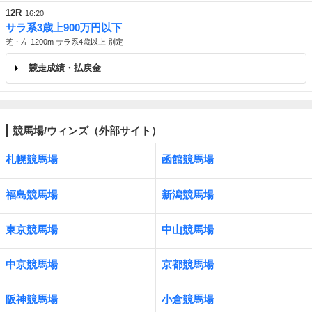
12R
16:20
サラ系3歳上900万円以下
芝・左 1200m サラ系4歳以上 別定
競走成績・払戻金
競馬場/ウィンズ（外部サイト）
札幌競馬場
函館競馬場
福島競馬場
新潟競馬場
東京競馬場
中山競馬場
中京競馬場
京都競馬場
阪神競馬場
小倉競馬場