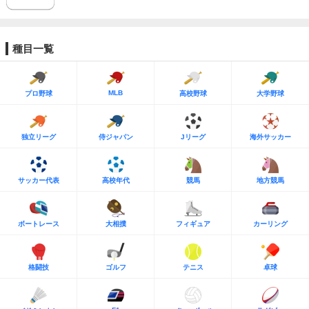
種目一覧
MLB
プロ野球
高校野球
大学野球
独立リーグ
侍ジャパン
Jリーグ
海外サッカー
サッカー代表
高校年代
競馬
地方競馬
ボートレース
大相撲
フィギュア
カーリング
格闘技
ゴルフ
テニス
卓球