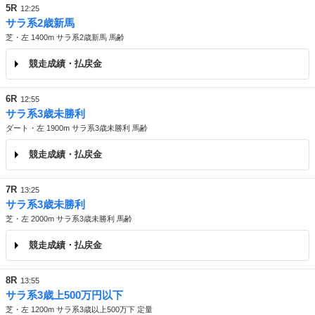
5R
12:25
サラ系2歳新馬
芝・左 1400m サラ系2歳新馬 馬齢
競走成績・払戻金
6R
12:55
サラ系3歳未勝利
ダート・左 1900m サラ系3歳未勝利 馬齢
競走成績・払戻金
7R
13:25
サラ系3歳未勝利
芝・左 2000m サラ系3歳未勝利 馬齢
競走成績・払戻金
8R
13:55
サラ系3歳上500万円以下
芝・左 1200m サラ系3歳以上500万下 定量