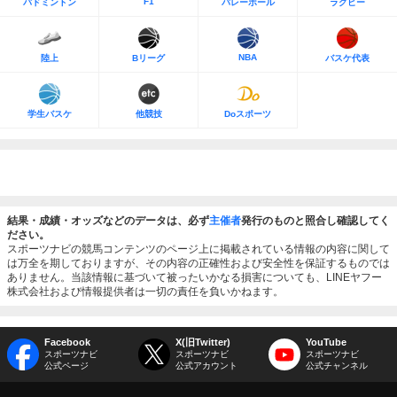
F1
バドミントン
バレーボール
ラグビー
NBA
陸上
Bリーグ
バスケ代表
学生バスケ
他競技
Doスポーツ
結果・成績・オッズなどのデータは、必ず
主催者
発行のものと照合し確認してく
ださい。
スポーツナビの競馬コンテンツのページ上に掲載されている情報の内容に関して
は万全を期しておりますが、その内容の正確性および安全性を保証するものでは
ありません。当該情報に基づいて被ったいかなる損害についても、LINEヤフー
株式会社および情報提供者は一切の責任を負いかねます。
Facebook
X(旧Twitter)
YouTube
スポーツナビ
スポーツナビ
スポーツナビ
公式ページ
公式アカウント
公式チャンネル