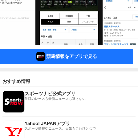
競馬情報をアプリで見る
おすすめ情報
スポーツナビ公式アプリ
注目のレースも最新ニュースも逃さない
Yahoo! JAPANアプリ
スポーツ情報やニュース、天気もこれひとつで