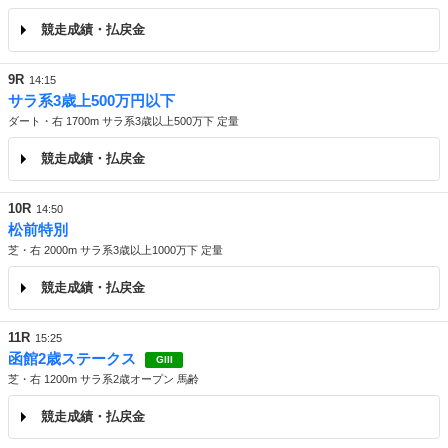
競走成績・払戻金
9R
14:15
サラ系3歳上500万円以下
ダート・右 1700m サラ系3歳以上500万下 定量
競走成績・払戻金
10R
14:50
松前特別
芝・右 2000m サラ系3歳以上1000万下 定量
競走成績・払戻金
11R
15:25
函館2歳ステークス
GIII
芝・右 1200m サラ系2歳オープン 馬齢
競走成績・払戻金