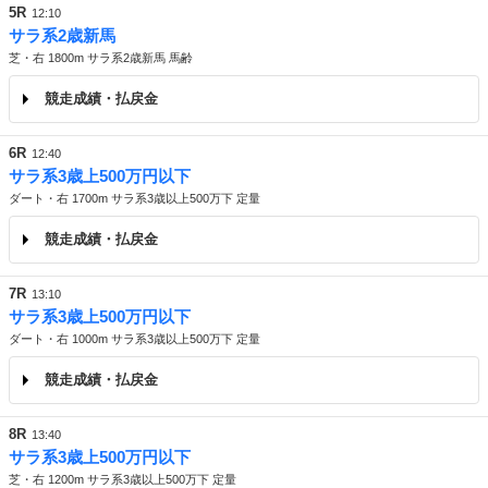
5R
12:10
サラ系2歳新馬
芝・右 1800m サラ系2歳新馬 馬齢
競走成績・払戻金
6R
12:40
サラ系3歳上500万円以下
ダート・右 1700m サラ系3歳以上500万下 定量
競走成績・払戻金
7R
13:10
サラ系3歳上500万円以下
ダート・右 1000m サラ系3歳以上500万下 定量
競走成績・払戻金
8R
13:40
サラ系3歳上500万円以下
芝・右 1200m サラ系3歳以上500万下 定量