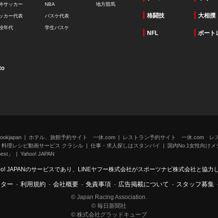
外サッカー
NBA
地方競馬
格闘技
大相撲
ッカー代表
バスケ代表
校年代
学生バスケ
NFL
ボート
to
kjapan
ホテル、旅館予約サイト 一休.com
レストラン予約サイト 一休.com レ
料理レシピ動画サービス クラシル
仕事・求人探しはスタンバイ
国内No.1女性向けメデ
st」
Yahoo! JAPAN
oo! JAPANのサービスであり、LINEヤフー株式会社がスポーツナビ株式会社と協
ンター
-
利用規約
-
会社概要
-
免責事項
-
広告掲載について
-
スタッフ募集
© Japan Racing Association.
© 毎日新聞社
© 株式会社グラッドキューブ