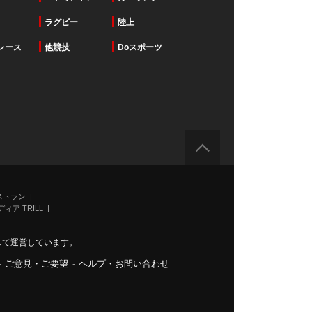
ラグビー
陸上
レース
他競技
Doスポーツ
ストラン
ィア TRILL
力して運営しています。
-
ご意見・ご要望
-
ヘルプ・お問い合わせ