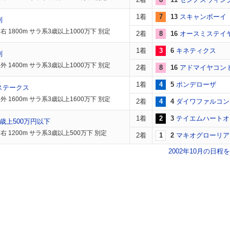
1着
7
13
スキャンボーイ
別
 1800m サラ系3歳以上1000万下 別定
2着
8
16
オースミステイ
1着
3
6
キネティクス
別
 1400m サラ系3歳以上1000万下 別定
2着
8
16
アドマイヤコン
1着
4
5
ポンデローザ
ステークス
 1600m サラ系3歳以上1600万下 別定
2着
4
4
ダイワファルコン
1着
2
3
テイエムハートオ
歳上500万円以下
右 1200m サラ系3歳以上500万下 別定
2着
1
2
マキオグローリア
2002年10月の日程