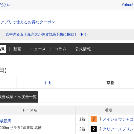
ださい
Yahoo
、アプリで使えるお得なクーポン
真中満＆五十嵐亮太が佐賀競馬予想に挑戦！（PR）
結果
動画
ニュース
コラム
公式情報
（日）
中山
京都
競走成績・払戻金一覧
レース名
着順
1着
7
7
メイショウジャコ
2歳新馬
200m サラ系2歳新馬 馬齢
2着
2
2
クリアースプリン