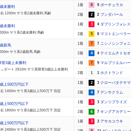
1着
8
9
ポーチュラカ
2歳未勝利
右 1200m サラ系2歳未勝利 馬齢
2着
2
2
ブンダバール
1着
3
4
ダブリンフォレス
2歳未勝利
2000m サラ系2歳未勝利 馬齢
2着
5
8
マコトエンペラー
1着
7
7
ニシノシンフォニ
2歳新馬
000m サラ系2歳新馬 馬齢
2着
4
4
テイエムチトセオ
障害3歳上未勝利
1着
7
9
マルブツエルハー
→ダート 2910m サラ系障害3歳以上未勝利
2着
1
1
ホクトランド
1着
2
3
クローバタテヤマ
歳上500万円以下
右 1400m サラ系3歳以上500万下 別定
2着
4
7
デンサクラム
1着
3
3
ダンツプライズ
歳上500万円以下
右 1800m サラ系3歳以上500万下 別定
2着
6
7
キングアカデミー
1着
3
3
アサカユウキ
歳上500万円以下
外 2400m サラ系3歳以上500万下 別定
2着
8
11
ゼンノスウィン