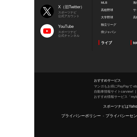
MLB
海
X（旧Twitter）
高校野球
サ
スポーツナビ
公式アカウント
大学野球
高
独立リーグ
YouTube
スポーツナビ
侍ジャパン
公式チャンネル
ライブ
to
おすすめサービス
マンガもお得にPayPayで eboo
自動車情報サイトcarview!
おすすめ情報サービス「mybe
スポーツナビはYah
プライバシーポリシー
-
プライバシーセ