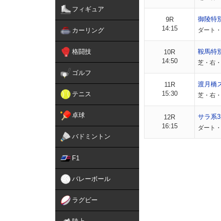
フィギュア
御陵特
9R
14:15
カーリング
ダート・右
格闘技
鞍馬特
10R
14:50
芝・右・外
ゴルフ
渡月橋
11R
15:30
テニス
芝・右・外
卓球
サラ系3
12R
16:15
ダート・
バドミントン
F1
バレーボール
ラグビー