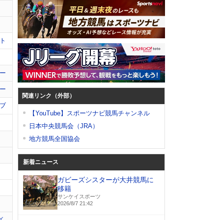
ト
ー
ー
関連リンク（外部）
ブ
【YouTube】スポーツナビ競馬チャンネル
日本中央競馬会（JRA）
地方競馬全国協会
新着ニュース
ガビーズシスターが大井競馬に
移籍
サンケイスポーツ
2026/8/7 21:42
グ