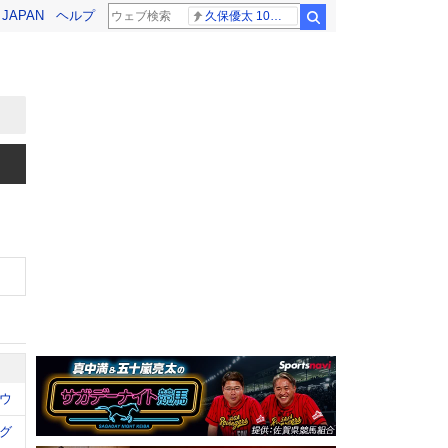
! JAPAN
ヘルプ
久保優太 10代女性
検索
ウ
グ