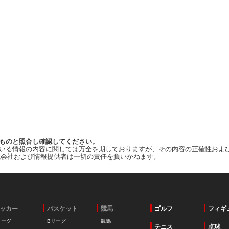
ものと照合し確認してください。
いる情報の内容に関しては万全を期しておりますが、その内容の正確性およ
式会社および情報提供者は一切の責任を負いかねます。
ッカー
バスケット
競馬
ゴルフ
フィギ
リーグ
Bリーグ
競馬
テニス
卓球