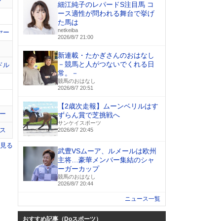
細江純子のレパードS注目馬 コ
ース適性が問われる舞台で挙げ
た馬は
netkeiba
ヤー
2026/8/7 21:00
新連載・たかぎさんのおはなし
－競馬と人がつないでくれる日
ドル
常。－
競馬のおはなし
2026/8/7 20:51
【2歳次走報】ムーンベリルはす
ー
ずらん賞で芝挑戦へ
サンケイスポーツ
ス
2026/8/7 20:45
を見る
武豊VSムーア、ルメールは欧州
主将…豪華メンバー集結のシャ
ーガーカップ
競馬のおはなし
2026/8/7 20:44
ニュース一覧
おすすめ記事（Doスポーツ）