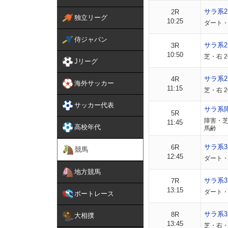
サラ系
2R
独立リーグ
10:25
ダート・
侍ジャパン
サラ系
3R
10:50
芝・右 
Jリーグ
サラ系
4R
海外サッカー
11:15
芝・右 2
サッカー代表
サラ系
5R
障害・芝
11:45
高校年代
馬齢
サラ系3
6R
競馬
12:45
ダート・
地方競馬
サラ系3
7R
13:15
ダート・
ボートレース
サラ系3
8R
大相撲
13:45
芝・右・