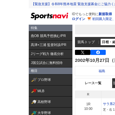
【緊急支援】令和8年熊本地震 緊急支援募金にご協力く
IDでもっと便利に
新規取得
ログイン
初回購入限定
特集
燕OB 競馬予想挑む/PR
競馬トップ
日程・
髙津×三浦 監督対談/PR
Jリーグ戦力 徹底分析
2002年10月27日
J国立試合に無料招待
種目
福島
プロ野球
レース一覧
MLB
R
高校野球
サラ系
1R
10:00
芝・右 1
大学野球