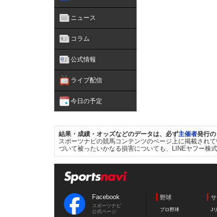
ニュース
コラム
公式情報
ライブ配信
今日の予定
結果・成績・オッズなどのデータは、必ず
主催者
発行の
スポーツナビの競馬コンテンツのページ上に掲載されて
づいて被ったいかなる損害についても、LINEヤフー株
Facebook
野球
サ
スポーツナビ
プロ野球
J
公式ページ