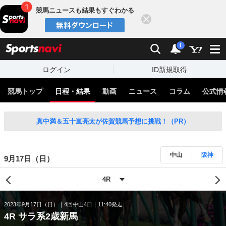
競馬ニュースも結果もすぐわかる
閉じる
スポーツナビ
検索
通知
i
ログイン
ID新規取得
競馬トップ
日程・結果
動画
ニュース
コラム
公式情
真中満＆五十嵐亮太が佐賀競馬予想に挑戦！（PR）
中山
阪神
9月17日（日）
2023年9月17日（日）
4回中山4日
11:40発走
4R サラ系2歳新馬