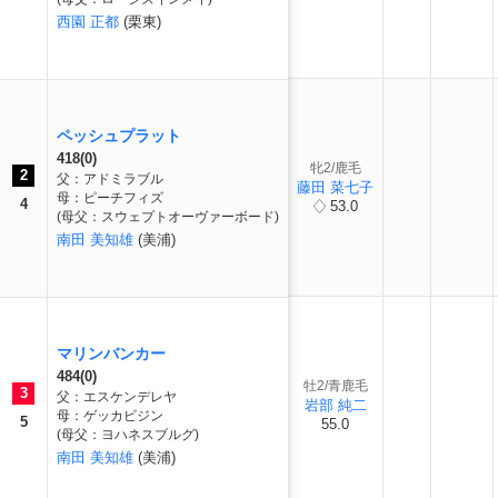
西園 正都
(栗東)
ペッシュプラット
418(0)
牝2/鹿毛
2
父：アドミラブル
藤田 菜七子
母：ピーチフィズ
4
53.0
(母父：スウェプトオーヴァーボード)
南田 美知雄
(美浦)
マリンバンカー
484(0)
牡2/青鹿毛
3
父：エスケンデレヤ
岩部 純二
母：ゲッカビジン
5
55.0
(母父：ヨハネスブルグ)
南田 美知雄
(美浦)