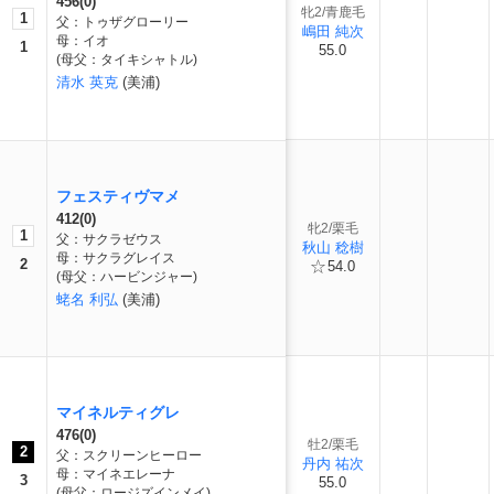
456(0)
牝2/青鹿毛
1
父：トゥザグローリー
嶋田 純次
母：イオ
1
55.0
(母父：タイキシャトル)
清水 英克
(美浦)
フェスティヴマメ
412(0)
牝2/栗毛
1
父：サクラゼウス
秋山 稔樹
母：サクラグレイス
2
54.0
(母父：ハービンジャー)
蛯名 利弘
(美浦)
マイネルティグレ
476(0)
牡2/栗毛
2
父：スクリーンヒーロー
丹内 祐次
母：マイネエレーナ
3
55.0
(母父：ロージズインメイ)