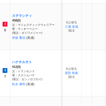
ステラシティ
458(0)
牝2/鹿毛
3
父：マジェスティックウォリアー
三浦 皇成
母：ラッキーペニー
6
55.0
(母父：ダイワメジャー)
伊坂 重信
(美浦)
ハナチルサト
412(0)
牝2/栗毛
4
父：トランセンド
原田 和真
母：スエツムハナ
7
55.0
(母父：ゼンノロブロイ)
松永 康利
(美浦)