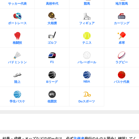
サッカー代表
高校年代
競馬
地方競馬
ボートレース
大相撲
フィギュア
カーリング
格闘技
ゴルフ
テニス
卓球
F1
バドミントン
バレーボール
ラグビー
NBA
陸上
Bリーグ
バスケ代表
学生バスケ
他競技
Doスポーツ
結果・成績・オッズなどのデータは、必ず
主催者
発行のものと照合し確認してく