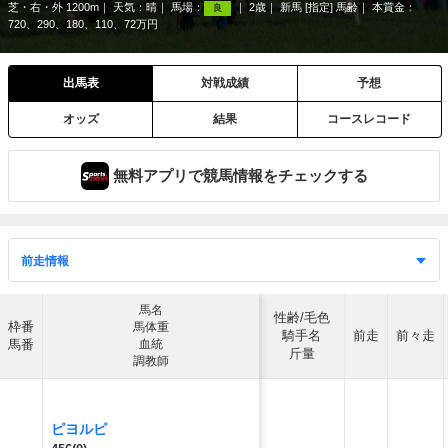
芝・右・外 1200m
天気：
晴
馬場：
2歳
新馬 [指定] 馬齢
本賞金：
良
720、290、180、110、72万円
出馬表
対戦成績
予想
オッズ
結果
コースレコード
無料アプリで競馬情報をチェックする
馬名
性齢/毛色
枠番
馬体重
騎手名
前走
前々走
馬番
血統
斤量
調教師
ピヨルピ