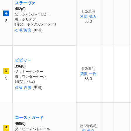
スラーヴァ
482(0)
牡2/鹿毛
4
父：シャンハイボビー
杉原 誠人
母：ポリアフ
8
55.0
(母父：キングカメハメハ)
石毛 善彦
(美浦)
ピピット
396(0)
牝2/鹿毛
5
父：トーセンラー
菊沢 一樹
母：ワンダーセーハ
9
55.0
(母父：バゴ)
佐藤 吉勝
(美浦)
コーストガード
468(0)
牡2/青鹿毛
5
父：ビーチパトロール