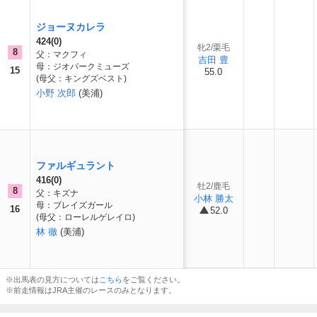
ジョーヌカレラ
424(0)
牝2/栗毛
8
父：マクフィ
吉田 豊
母：ジオパークミューズ
15
55.0
(母父：キングズベスト)
小野 次郎
(美浦)
ファルギュラント
416(0)
牡2/鹿毛
8
父：キズナ
小林 勝太
母：ブレイズガール
16
52.0
(母父：ローレルゲレイロ)
林 徹
(美浦)
※出馬表の見方については
こちら
をご覧ください。
※前走情報はJRA主催のレースのみとなります。