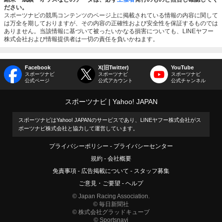
ださい。
スポーツナビの競馬コンテンツのページ上に掲載されている情報の内容に関して
は万全を期しておりますが、その内容の正確性および安全性を保証するものでは
ありません。当該情報に基づいて被ったいかなる損害についても、LINEヤフー
株式会社および情報提供者は一切の責任を負いかねます。
Facebook
X(旧Twitter)
YouTube
スポーツナビ
スポーツナビ
スポーツナビ
公式ページ
公式アカウント
公式チャンネル
スポーツナビ
Yahoo! JAPAN
スポーツナビはYahoo! JAPANのサービスであり、LINEヤフー株式会社がス
ポーツナビ株式会社と協力して運営しています。
プライバシーポリシー
プライバシーセンター
規約
会社概要
免責事項
広告掲載について
スタッフ募集
ご意見・ご要望
ヘルプ
© Japan Racing Association.
© 毎日新聞社
© 株式会社グラッドキューブ
© Sportsnavi