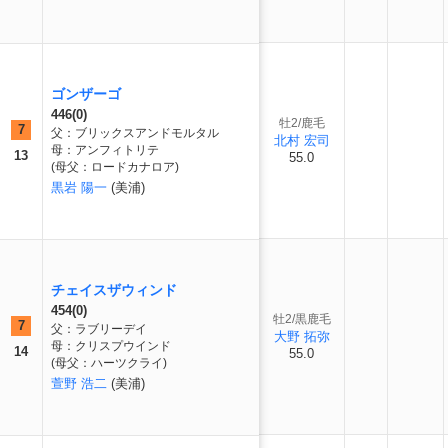
ゴンザーゴ
446(0)
牡2/鹿毛
7
父：ブリックスアンドモルタル
北村 宏司
母：アンフィトリテ
13
55.0
(母父：ロードカナロア)
黒岩 陽一
(美浦)
チェイスザウィンド
454(0)
牡2/黒鹿毛
7
父：ラブリーデイ
大野 拓弥
母：クリスプウインド
14
55.0
(母父：ハーツクライ)
萱野 浩二
(美浦)