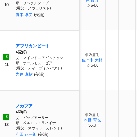
原 優介
母：リベラルタイプ
10
54.0
(母父：ノヴェリスト)
青木 孝文
(美浦)
アフリカンビート
462(0)
牡2/鹿毛
6
父：マインドユアビスケッツ
佐々木 大輔
母：オールモストゼア
11
54.0
(母父：ディープインパクト)
岩戸 孝樹
(美浦)
ノカプア
460(0)
牡2/鹿毛
6
父：ビッグアーサー
木幡 育也
母：ベルモントラハイナ
12
55.0
(母父：スウィフトカレント)
和田 正一郎
(美浦)