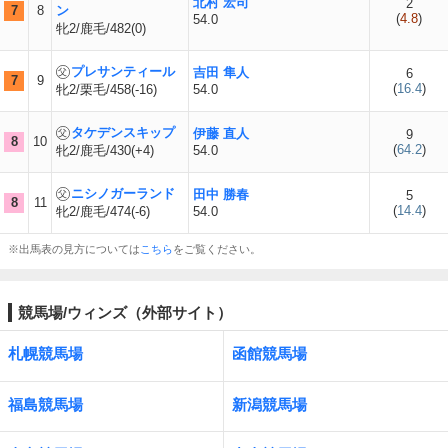
北村 宏司
2
7
8
ン
(
4.8
)
54.0
牝2/鹿毛/482(0)
プレサンティール
吉田 隼人
6
7
9
(
16.4
)
牝2/栗毛/458(-16)
54.0
タケデンスキップ
伊藤 直人
9
8
10
(
64.2
)
牝2/鹿毛/430(+4)
54.0
ニシノガーランド
田中 勝春
5
8
11
(
14.4
)
牝2/鹿毛/474(-6)
54.0
※出馬表の見方については
こちら
をご覧ください。
競馬場/ウィンズ（外部サイト）
札幌競馬場
函館競馬場
福島競馬場
新潟競馬場