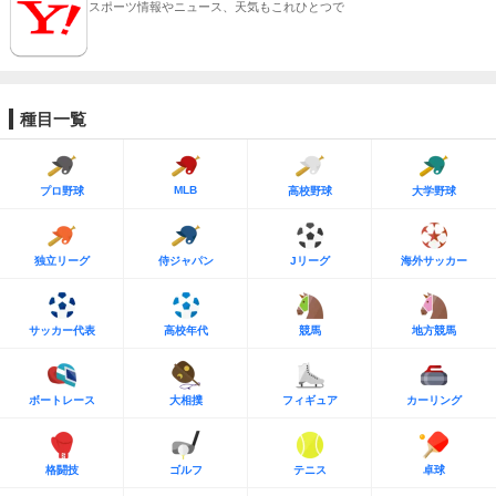
スポーツ情報やニュース、天気もこれひとつで
種目一覧
MLB
プロ野球
高校野球
大学野球
独立リーグ
侍ジャパン
Jリーグ
海外サッカー
サッカー代表
高校年代
競馬
地方競馬
ボートレース
大相撲
フィギュア
カーリング
格闘技
ゴルフ
テニス
卓球