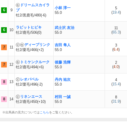
ドリームスカイラ
小林 淳一
5
6
9
ブ
(
19.4
)
55.0
牡2/黒鹿毛/480(-6)
ラビットヒビキ
武士沢 友治
11
6
10
(
65.3
)
牡2/鹿毛/506(0)
55.0
ディープリンク
吉田 隼人
3
7
11
(
6.4
)
牡2/栗毛/466(+2)
55.0
トミケンクルーク
後藤 浩輝
2
7
12
(
4.0
)
牡2/鹿毛/494(+6)
55.0
レオバベル
丹内 祐次
4
8
13
(
15.4
)
牡2/栗毛/496(-2)
55.0
リネンエース
村田 一誠
8
8
14
(
31.9
)
牡2/鹿毛/450(+10)
55.0
※出馬表の見方については
こちら
をご覧ください。