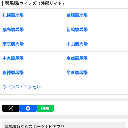
競馬場/ウィンズ（外部サイト）
札幌競馬場
函館競馬場
福島競馬場
新潟競馬場
東京競馬場
中山競馬場
中京競馬場
京都競馬場
阪神競馬場
小倉競馬場
ウィンズ・エクセル
競馬情報ならスポーツナビアプリ