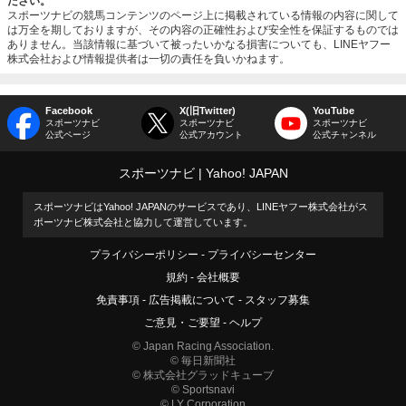
ださい。
スポーツナビの競馬コンテンツのページ上に掲載されている情報の内容に関して
は万全を期しておりますが、その内容の正確性および安全性を保証するものでは
ありません。当該情報に基づいて被ったいかなる損害についても、LINEヤフー
株式会社および情報提供者は一切の責任を負いかねます。
Facebook
X(旧Twitter)
YouTube
スポーツナビ
スポーツナビ
スポーツナビ
公式ページ
公式アカウント
公式チャンネル
スポーツナビ
Yahoo! JAPAN
スポーツナビはYahoo! JAPANのサービスであり、LINEヤフー株式会社がス
ポーツナビ株式会社と協力して運営しています。
プライバシーポリシー
プライバシーセンター
規約
会社概要
免責事項
広告掲載について
スタッフ募集
ご意見・ご要望
ヘルプ
© Japan Racing Association.
© 毎日新聞社
© 株式会社グラッドキューブ
© Sportsnavi
© LY Corporation