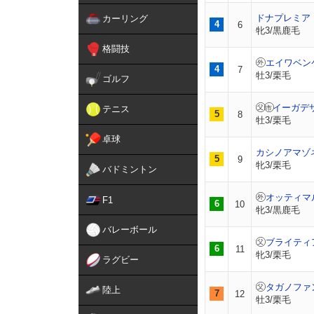
ドナプレミア
カーリング
4
6
牝3/黒鹿毛
格闘技
エイワベン
4
7
牡3/栗毛
ゴルフ
イーガデ
テニス
5
8
牡3/栗毛
卓球
カシノアマゾ
5
9
牝3/栗毛
バドミントン
オッティマ
F1
6
10
牝3/黒鹿毛
バレーボール
ブライティ
6
11
牝3/栗毛
ラグビー
タガノファ
陸上
7
12
牡3/栗毛