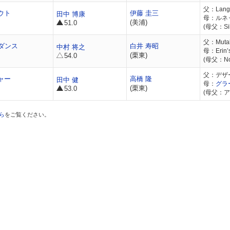
父：Langf
ウト
伊藤 圭三
田中 博康
母：ルネ
(美浦)
51.0
(母父：Silv
父：Muta
ダンス
白井 寿昭
中村 将之
母：Erin’
(栗東)
54.0
(母父：No
父：デザ
ャー
高橋 隆
田中 健
母：
グラ
(栗東)
53.0
(母父：ア
ら
をご覧ください。