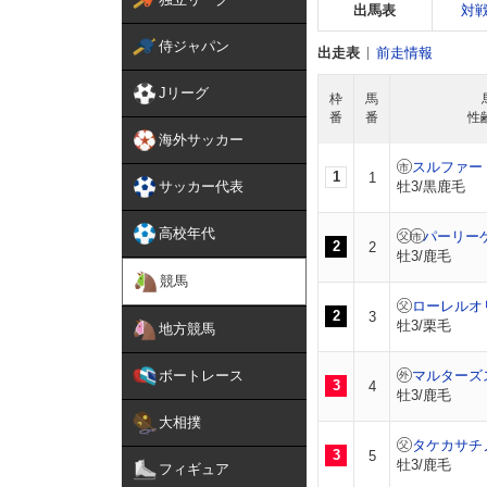
出馬表
対
侍ジャパン
出走表
前走情報
Jリーグ
枠
馬
番
番
性
海外サッカー
スルファー
1
1
サッカー代表
牡3/黒鹿毛
高校年代
パーリー
2
2
牡3/鹿毛
競馬
ローレルオ
2
3
牡3/栗毛
地方競馬
ボートレース
マルターズ
3
4
牡3/鹿毛
大相撲
タケカサチ
3
5
牡3/鹿毛
フィギュア