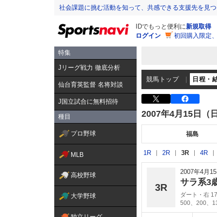
社会課題に挑む活動を知って、共感できる支援先を見つ
IDでもっと便利に
新規取得
ログイン
初回購入限定
特集
Jリーグ戦力 徹底分析
競馬トップ
日程・
仙台育英監督 名将対談
J国立試合に無料招待
2007年4月15日（
種目
プロ野球
福島
1R
2R
3R
4R
MLB
2007年4月
高校野球
サラ系3
3R
ダート・右 17
大学野球
500、200、
独立リーグ