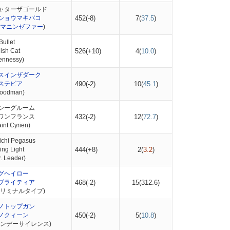
ャターザゴールド
ショウマキバコ
452(-8)
7(
37.5
)
マニンゼファー
)
ullet
sh Cat
526(+10)
4(
10.0
)
nnessy)
スインザダーク
ステビア
490(-2)
10(
45.1
)
odman)
シーグルーム
ワンフランス
432(-2)
12(
72.7
)
nt Cyrien)
chi Pegasus
ng Light
444(+8)
2(
3.2
)
 Leader)
グヘイロー
ブライティア
468(-2)
15(
312.6
)
クリミナルタイプ)
ノトップガン
ノクィーン
450(-2)
5(
10.8
)
サンデーサイレンス)