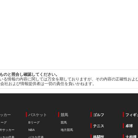
ものと照合し確認してください。
いる情報の内容に関しては万全を期しておりますが、その内容の正確性およ
式会社および情報提供者は一切の責任を負いかねます。
ッカー
バスケット
競馬
ゴルフ
フィギ
リーグ
Bリーグ
競馬
テニス
卓球
外サッカー
NBA
地方競馬
格闘技
大相撲
ッカー代表
バスケ代表