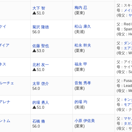
父：スキ
梅内 忍
大下 智
母：
メイ
(栗東)
51.0
(母父：
ヤ
父：Red B
ケイ
松山 康久
菊沢 隆徳
母：Spani
(美浦)
56.0
(母父：He
父：
ダン
ザイア
松永 幹夫
佐藤 聖也
母：
エア
(栗東)
53.0
(母父：Wo
父：アイ
ネス
福永 甲
北村 友一
母：ケイ
(栗東)
51.0
(母父：Sai
父：Fusai
ルーチェ
音無 秀孝
太宰 啓介
母：Leadi
(栗東)
54.0
(母父：Mr.
父：
キン
アレナ
的場 均
的場 勇人
母：
モア
(美浦)
51.0
(母父：
父：
マヤ
ントム
小原 伊佐美
石橋 脩
母：
タガ
(栗東)
56.0
(母父：