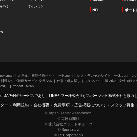
校年代
学生バスケ
NFL
ボート
to
kjapan
ホテル、旅館予約サイト 一休.com
レストラン予約サイト 一休.com レ
料理レシピ動画サービス クラシル
仕事・求人探しはスタンバイ
国内No.1女性向けメデ
st」
Yahoo! JAPAN
oo! JAPANのサービスであり、LINEヤフー株式会社がスポーツナビ株式会社と協
ンター
-
利用規約
-
会社概要
-
免責事項
-
広告掲載について
-
スタッフ募集
© Japan Racing Association.
© 毎日新聞社
© 株式会社グラッドキューブ
© Sportsnavi
© LY Corporation