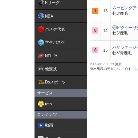
Bリーグ
ムービングア
7
13
牝3/鹿毛
NBA
ピクシーザ
バスケ代表
8
14
牡3/鹿毛
学生バスケ
バサラオージ
8
15
牡3/青鹿毛
NFL
2009/8/17 05:23
他競技
※出馬表の見方については
こち
Doスポーツ
サービス
toto
コンテンツ
動画