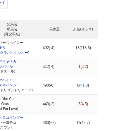
ード
父馬名
母馬名
馬体重
人気(オッズ)
(母父馬名)
リーズヘイロー
モリ
492(-4)
13(
113.6
)
クラバクシンオー
)
マイヤベガ
ラパール
512(-4)
1(
3.2
)
ドスール)
グヘイロー
ズマパンジー
498(-8)
8(
41.0
)
ロドリゴデトリアーノ)
f the Cat
 Gras
440(-2)
3(
4.5
)
 For Love)
ヒロコマンダー
パーヨチコ
460(+2)
11(
48.7
)
スワン)