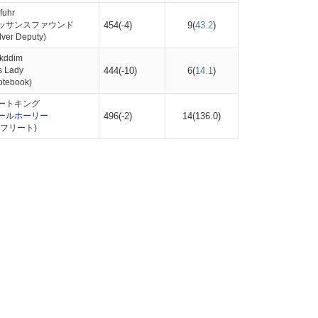
uhr
ッサンスファウンド
454(-4)
9(
43.2
)
er Deputy)
kddim
s Lady
444(-10)
6(
14.1
)
tebook)
ートキング
ールホーリー
496(-2)
14(
136.0
)
フリート)