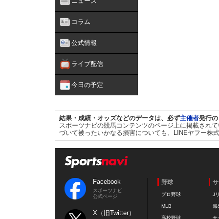
ニュース
コラム
公式情報
ライブ配信
今日の予定
結果・成績・オッズなどのデータは、必ず
主催者
発行の
スポーツナビの競馬コンテンツのページ上に掲載されて
づいて被ったいかなる損害についても、LINEヤフー株
Facebook
野球
サ
スポーツナビ
プロ野球
J
公式ページ
MLB
海
X（旧Twitter）
高校野球
サ