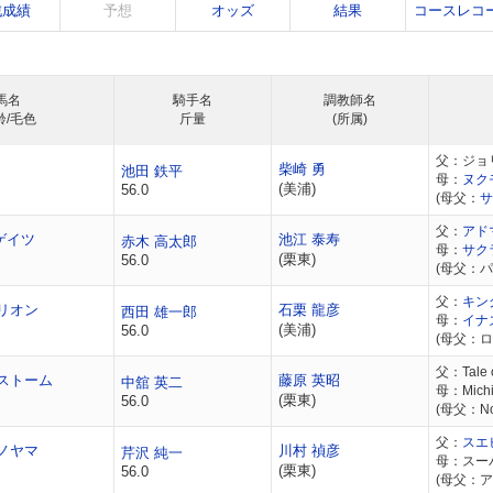
戦成績
予想
オッズ
結果
コースレコ
馬名
騎手名
調教師名
齢/毛色
斤量
(所属)
父：ジョ
柴崎 勇
池田 鉄平
母：
ヌク
(美浦)
56.0
(母父：
サ
父：
アド
ゲイツ
池江 泰寿
赤木 高太郎
母：
サク
(栗東)
56.0
(母父：パ
父：
キン
リオン
石栗 龍彦
西田 雄一郎
母：
イナ
(美浦)
56.0
(母父：
父：Tale o
ストーム
藤原 英昭
中舘 英二
母：Michi
(栗東)
56.0
(母父：Not
父：
スエ
ノヤマ
川村 禎彦
芹沢 純一
母：スー
(栗東)
56.0
(母父：ア