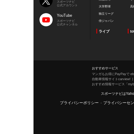
スポーツナビ
公式アカウント
大学野球
高
独立リーグ
YouTube
スポーツナビ
侍ジャパン
公式チャンネル
ライブ
to
おすすめサービス
マンガもお得にPayPayで eboo
自動車情報サイトcarview!
おすすめ情報サービス「mybe
スポーツナビはYah
プライバシーポリシー
-
プライバシーセ