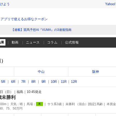
けよう
Yahoo
、アプリで使えるお得なクーポン
【連載】競馬予想AI『VUMA』の3連複指南
結果
動画
ニュース
コラム
公式情報
日）
中山
阪神
5R
6R
7R
8R
9R
10R
11R
12R
15日（日）
福島
10:45発走
歳未勝利
00m
天気：
晴
馬場：
サラ系3歳
未勝利 （混合）[指定] 馬齢
本賞金
良
130、75、50万円