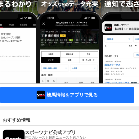
競馬情報をアプリで見る
おすすめ情報
スポーツナビ公式アプリ
注目のレースも最新ニュースも逃さない