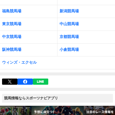
福島競馬場
新潟競馬場
東京競馬場
中山競馬場
中京競馬場
京都競馬場
阪神競馬場
小倉競馬場
ウィンズ・エクセル
競馬情報ならスポーツナビアプリ