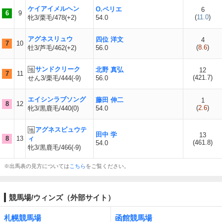
ケイアイメルヘン
O.ペリエ
6
6
9
(
11.0
)
牝3/栗毛/478(+2)
54.0
アグネスリュウ
四位 洋文
4
7
10
(
8.6
)
牡3/芦毛/462(+2)
56.0
サンドクリーク
北野 真弘
12
7
11
(
421.7
)
せん3/栗毛/444(-9)
56.0
エイシンラブソング
藤田 伸二
1
8
12
(
2.6
)
牝3/黒鹿毛/440(0)
54.0
アグネスビュウテ
田中 学
13
8
13
ィ
(
461.8
)
54.0
牝3/黒鹿毛/466(-9)
※出馬表の見方については
こちら
をご覧ください。
競馬場/ウィンズ（外部サイト）
札幌競馬場
函館競馬場