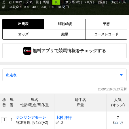
芝・右 1200m
天気：
曇
馬場：
サラ系3歳
500万下 （混合）（特指） 馬
良
齢
本賞金：1000、400、250、150、100万円
出馬表
対戦成績
予想
オッズ
結果
コースレコード
無料アプリで競馬情報をチェックする
2009/8/19 05:24
枠
馬
馬名
騎手名
人気
番
番
性齢/毛色/馬体重
斤量
(オッズ)
テンザンアモーレ
上村 洋行
7
1
1
(
22.3
)
牝3/青鹿毛/422(+2)
54.0