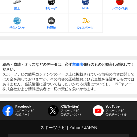
NBA
陸上
Bリーグ
バスケ代表
学生バスケ
他競技
Doスポーツ
結果・成績・オッズなどのデータは、必ず
主催者
発行のものと照合し確認してく
ださい。
スポーツナビの競馬コンテンツのページ上に掲載されている情報の内容に関して
は万全を期しておりますが、その内容の正確性および安全性を保証するものでは
ありません。当該情報に基づいて被ったいかなる損害についても、LINEヤフー
株式会社および情報提供者は一切の責任を負いかねます。
Facebook
X(旧Twitter)
YouTube
スポーツナビ
スポーツナビ
スポーツナビ
公式ページ
公式アカウント
公式チャンネル
スポーツナビ
Yahoo! JAPAN