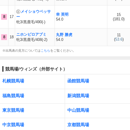
メイショウベッサ
幸 英明
15
8
17
ー
(
181.0
)
54.0
牝3/黒鹿毛/490(-)
ニホンピロアブミ
丸野 勝虎
11
8
18
(
53.6
)
牝3/黒鹿毛/408(-2)
54.0
※出馬表の見方については
こちら
をご覧ください。
競馬場/ウィンズ（外部サイト）
札幌競馬場
函館競馬場
福島競馬場
新潟競馬場
東京競馬場
中山競馬場
中京競馬場
京都競馬場