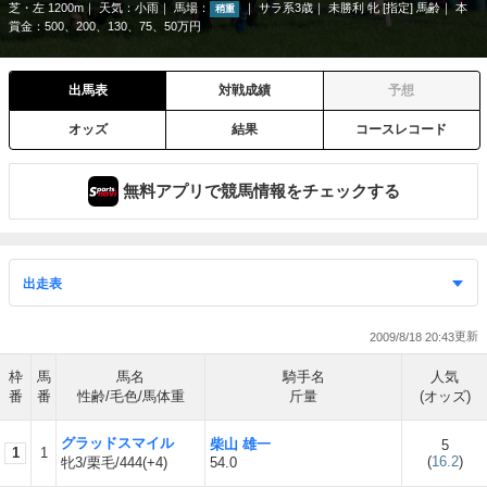
芝・左 1200m
天気：
小雨
馬場：
サラ系3歳
未勝利 牝 [指定] 馬齢
本
稍重
賞金：500、200、130、75、50万円
出馬表
対戦成績
予想
オッズ
結果
コースレコード
無料アプリで競馬情報をチェックする
2009/8/18 20:43
枠
馬
馬名
騎手名
人気
番
番
性齢/毛色/馬体重
斤量
(オッズ)
グラッドスマイル
柴山 雄一
5
1
1
(
16.2
)
牝3/栗毛/444(+4)
54.0