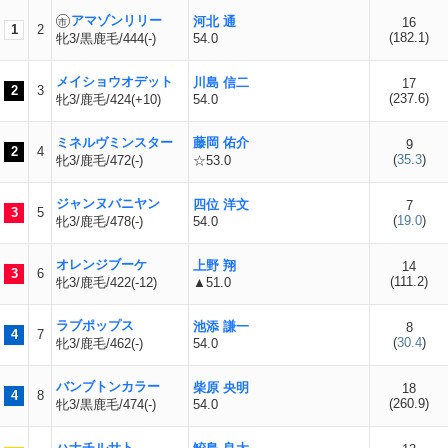
アマゾンリリー
河北 通
16
1
2
(
182.1
)
牝3/黒鹿毛/444(-)
54.0
メイショウオデット
川島 信二
17
2
3
(
237.6
)
牝3/鹿毛/424(+10)
54.0
ミネルヴミンスター
藤岡 佑介
9
2
4
(
35.3
)
牝3/鹿毛/472(-)
☆53.0
ジャンヌバニヤン
四位 洋文
7
3
5
(
19.0
)
牝3/鹿毛/478(-)
54.0
オレンジブーケ
上野 翔
14
3
6
(
111.2
)
牝3/鹿毛/422(-12)
▲51.0
ラブポップス
池添 謙一
8
4
7
(
30.4
)
牝3/鹿毛/462(-)
54.0
バンブトンカラー
柴原 央明
18
4
8
(
260.9
)
牝3/黒鹿毛/474(-)
54.0
ハナチルサト