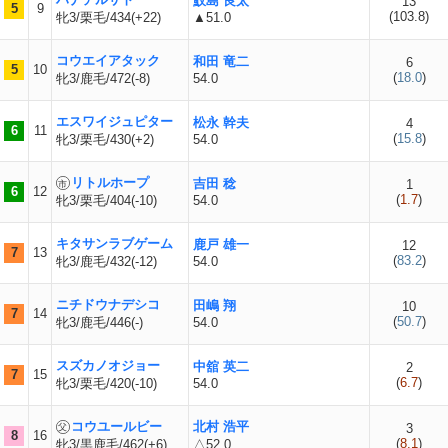
鮫島 良太
13
5
9
(
103.8
)
牝3/栗毛/434(+22)
▲51.0
コウエイアタック
和田 竜二
6
5
10
(
18.0
)
牝3/鹿毛/472(-8)
54.0
エスワイジュピター
松永 幹夫
4
6
11
(
15.8
)
牝3/栗毛/430(+2)
54.0
リトルホープ
吉田 稔
1
6
12
(
1.7
)
牝3/栗毛/404(-10)
54.0
キタサンラブゲーム
鹿戸 雄一
12
7
13
(
83.2
)
牝3/鹿毛/432(-12)
54.0
ニチドウナデシコ
田嶋 翔
10
7
14
(
50.7
)
牝3/鹿毛/446(-)
54.0
スズカノオジョー
中舘 英二
2
7
15
(
6.7
)
牝3/栗毛/420(-10)
54.0
コウユールビー
北村 浩平
3
8
16
(
8.1
)
牝3/黒鹿毛/462(+6)
△52.0