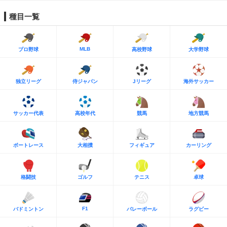
種目一覧
MLB
プロ野球
高校野球
大学野球
独立リーグ
侍ジャパン
Jリーグ
海外サッカー
サッカー代表
高校年代
競馬
地方競馬
ボートレース
大相撲
フィギュア
カーリング
格闘技
ゴルフ
テニス
卓球
F1
バドミントン
バレーボール
ラグビー