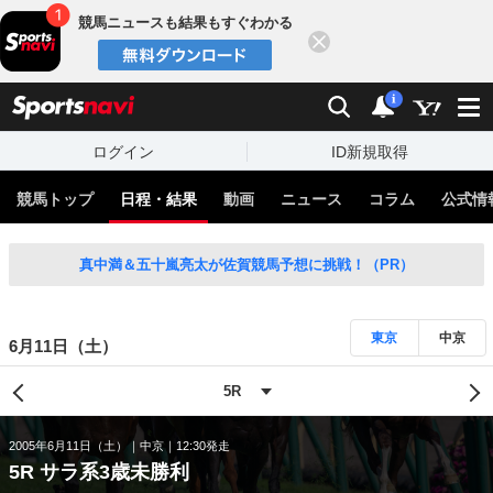
競馬ニュースも結果もすぐわかる
閉じる
スポーツナビ
検索
通知
i
ログイン
ID新規取得
競馬トップ
日程・結果
動画
ニュース
コラム
公式情
真中満＆五十嵐亮太が佐賀競馬予想に挑戦！（PR）
東京
中京
6月11日（土）
2005年6月11日（土）
中京
12:30発走
5R サラ系3歳未勝利