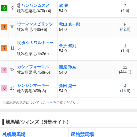
ワンワンムスメ
武 豊
2
6
9
(
4.6
)
牝2/栃栗毛/470(+4)
54.0
ウーマンスピリッツ
秋山 真一郎
6
7
10
(
42.0
)
牝2/鹿毛/440(+6)
54.0
タケカワルキュー
金折 知則
1
7
11
レ
(
1.4
)
54.0
牝2/栃栗毛/452(0)
カシノフォーマル
西原 玲奈
13
8
12
(
444.1
)
牝2/栃栗毛/458(-6)
54.0
シンシンマーキー
角田 晃一
4
8
13
(
16.9
)
牝2/青毛/458(-8)
54.0
※出馬表の見方については
こちら
をご覧ください。
競馬場/ウィンズ（外部サイト）
札幌競馬場
函館競馬場