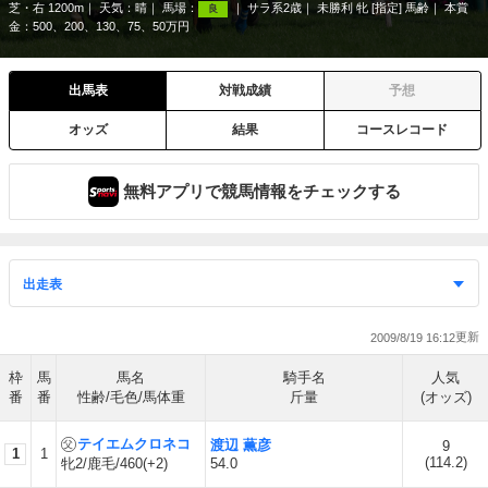
芝・右 1200m
天気：
晴
馬場：
サラ系2歳
未勝利 牝 [指定] 馬齢
本賞
良
金：500、200、130、75、50万円
出馬表
対戦成績
予想
オッズ
結果
コースレコード
無料アプリで競馬情報をチェックする
2009/8/19 16:12
枠
馬
馬名
騎手名
人気
番
番
性齢/毛色/馬体重
斤量
(オッズ)
テイエムクロネコ
渡辺 薫彦
9
1
1
(
114.2
)
牝2/鹿毛/460(+2)
54.0