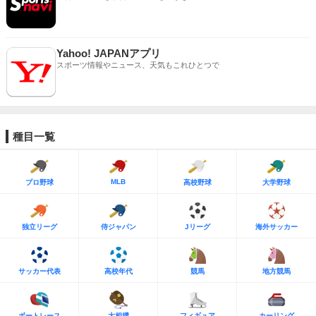
Yahoo! JAPANアプリ
スポーツ情報やニュース、天気もこれひとつで
種目一覧
MLB
プロ野球
高校野球
大学野球
独立リーグ
侍ジャパン
Jリーグ
海外サッカー
サッカー代表
高校年代
競馬
地方競馬
ボートレース
大相撲
フィギュア
カーリング