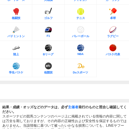
格闘技
ゴルフ
テニス
卓球
F1
バドミントン
バレーボール
ラグビー
NBA
陸上
Bリーグ
バスケ代表
学生バスケ
他競技
Doスポーツ
結果・成績・オッズなどのデータは、必ず
主催者
発行のものと照合し確認してく
ださい。
スポーツナビの競馬コンテンツのページ上に掲載されている情報の内容に関して
は万全を期しておりますが、その内容の正確性および安全性を保証するものでは
ありません。当該情報に基づいて被ったいかなる損害についても、LINEヤフー