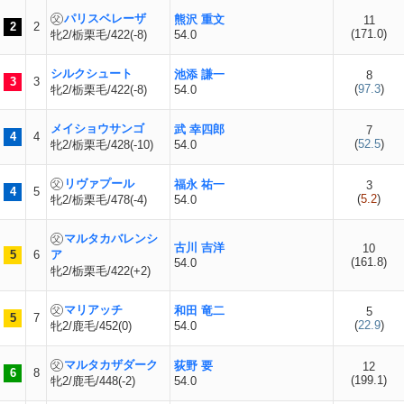
パリスベレーザ
熊沢 重文
11
2
2
(
171.0
)
牝2/栃栗毛/422(-8)
54.0
シルクシュート
池添 謙一
8
3
3
(
97.3
)
牝2/栃栗毛/422(-8)
54.0
メイショウサンゴ
武 幸四郎
7
4
4
(
52.5
)
牝2/栃栗毛/428(-10)
54.0
リヴァプール
福永 祐一
3
4
5
(
5.2
)
牝2/栃栗毛/478(-4)
54.0
マルタカバレンシ
古川 吉洋
10
5
6
ア
(
161.8
)
54.0
牝2/栃栗毛/422(+2)
マリアッチ
和田 竜二
5
5
7
(
22.9
)
牝2/鹿毛/452(0)
54.0
マルタカザダーク
荻野 要
12
6
8
(
199.1
)
牝2/鹿毛/448(-2)
54.0