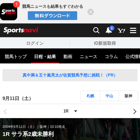
競馬ニュースも結果もすぐわかる
閉じる
スポーツナビ
検索
通知
i
ログイン
ID新規取得
競馬トップ
日程・結果
動画
ニュース
コラム
公式情
真中満＆五十嵐亮太が佐賀競馬予想に挑戦！（PR）
札幌
中山
阪神
9月11日（土）
2004年9月11日（土）
阪神
10:10発走
1R サラ系2歳未勝利