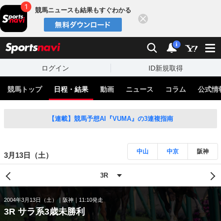
競馬ニュースも結果もすぐわかる
閉じる
スポーツナビ
検索
通知
i
ログイン
ID新規取得
競馬トップ
日程・結果
動画
ニュース
コラム
公式情
【連載】競馬予想AI『VUMA』の3連複指南
中山
中京
阪神
3月13日（土）
2004年3月13日（土）
阪神
11:10発走
3R サラ系3歳未勝利