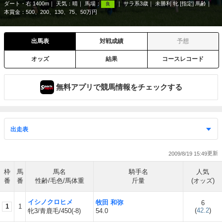
ダート・右 1400m
天気：
晴
馬場：
サラ系3歳
未勝利 牝 [指定] 馬齢
良
本賞金：500、200、130、75、50万円
出馬表
対戦成績
予想
オッズ
結果
コースレコード
無料アプリで競馬情報をチェックする
2009/8/19 15:49
枠
馬
馬名
騎手名
人気
番
番
性齢/毛色/馬体重
斤量
(オッズ)
イシノクロヒメ
牧田 和弥
6
1
1
(
42.2
)
牝3/青鹿毛/450(-8)
54.0