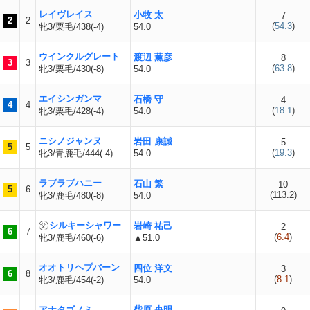
レイヴレイス
小牧 太
7
2
2
(
54.3
)
牝3/栗毛/438(-4)
54.0
ウインクルグレート
渡辺 薫彦
8
3
3
(
63.8
)
牝3/栗毛/430(-8)
54.0
エイシンガンマ
石橋 守
4
4
4
(
18.1
)
牝3/栗毛/428(-4)
54.0
ニシノジャンヌ
岩田 康誠
5
5
5
(
19.3
)
牝3/青鹿毛/444(-4)
54.0
ラブラブハニー
石山 繁
10
5
6
(
113.2
)
牝3/鹿毛/480(-8)
54.0
シルキーシャワー
岩崎 祐己
2
6
7
(
6.4
)
牝3/鹿毛/460(-6)
▲51.0
オオトリヘプバーン
四位 洋文
3
6
8
(
8.1
)
牝3/鹿毛/454(-2)
54.0
アナタゴノミ
柴原 央明