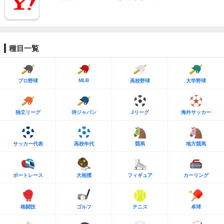
種目一覧
MLB
プロ野球
高校野球
大学野球
独立リーグ
侍ジャパン
Jリーグ
海外サッカー
サッカー代表
高校年代
競馬
地方競馬
ボートレース
大相撲
フィギュア
カーリング
格闘技
ゴルフ
テニス
卓球