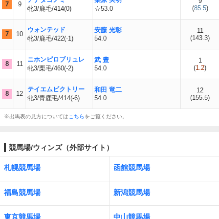
9
7
9
(
85.5
)
牝3/鹿毛/414(0)
☆53.0
ウォンテッド
安藤 光彰
11
7
10
(
143.3
)
牝3/鹿毛/422(-1)
54.0
ニホンピロブリュレ
武 豊
1
8
11
(
1.2
)
牝3/栗毛/460(-2)
54.0
テイエムビクトリー
和田 竜二
12
8
12
(
155.5
)
牝3/青鹿毛/414(-6)
54.0
※出馬表の見方については
こちら
をご覧ください。
競馬場/ウィンズ（外部サイト）
札幌競馬場
函館競馬場
福島競馬場
新潟競馬場
東京競馬場
中山競馬場