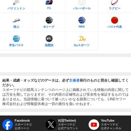
F1
バドミントン
バレーボール
ラグビー
NBA
陸上
Bリーグ
バスケ代表
学生バスケ
他競技
Doスポーツ
結果・成績・オッズなどのデータは、必ず
主催者
発行のものと照合し確認してく
ださい。
スポーツナビの競馬コンテンツのページ上に掲載されている情報の内容に関して
は万全を期しておりますが、その内容の正確性および安全性を保証するものでは
ありません。当該情報に基づいて被ったいかなる損害についても、LINEヤフー
株式会社および情報提供者は一切の責任を負いかねます。
Facebook
X(旧Twitter)
YouTube
スポーツナビ
スポーツナビ
スポーツナビ
公式ページ
公式アカウント
公式チャンネル