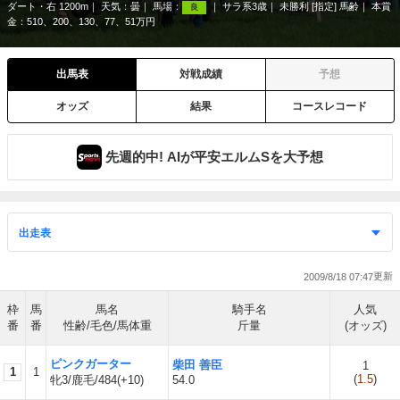
ダート・右 1200m
天気：
曇
馬場：
サラ系3歳
未勝利 [指定] 馬齢
本賞
良
金：510、200、130、77、51万円
出馬表
対戦成績
予想
オッズ
結果
コースレコード
先週的中! AIが平安エルムSを大予想
2009/8/18 07:47
枠
馬
馬名
騎手名
人気
番
番
性齢/毛色/馬体重
斤量
(オッズ)
ピンクガーター
柴田 善臣
1
1
1
(
1.5
)
牝3/鹿毛/484(+10)
54.0