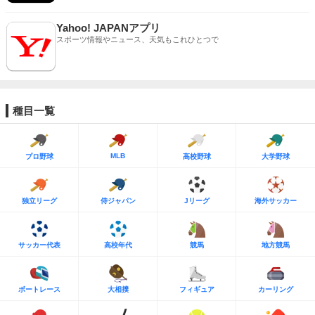
Yahoo! JAPANアプリ
スポーツ情報やニュース、天気もこれひとつで
種目一覧
MLB
プロ野球
高校野球
大学野球
独立リーグ
侍ジャパン
Jリーグ
海外サッカー
サッカー代表
高校年代
競馬
地方競馬
ボートレース
大相撲
フィギュア
カーリング