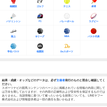
格闘技
ゴルフ
テニス
卓球
F1
バドミントン
バレーボール
ラグビー
NBA
陸上
Bリーグ
バスケ代表
学生バスケ
他競技
Doスポーツ
結果・成績・オッズなどのデータは、必ず
主催者
発行のものと照合し確認してく
ださい。
スポーツナビの競馬コンテンツのページ上に掲載されている情報の内容に関して
は万全を期しておりますが、その内容の正確性および安全性を保証するものでは
ありません。当該情報に基づいて被ったいかなる損害についても、LINEヤフー
株式会社および情報提供者は一切の責任を負いかねます。