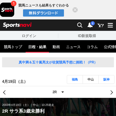
競馬ニュースも結果もすぐわかる
閉じる
スポーツナビ
検索
通知
i
ログイン
ID新規取得
競馬トップ
日程・結果
動画
ニュース
コラム
公式情
真中満＆五十嵐亮太が佐賀競馬予想に挑戦！（PR）
福島
中山
阪神
4月19日（土）
2003年4月19日（土）
中山
10:25発走
2R サラ系3歳未勝利