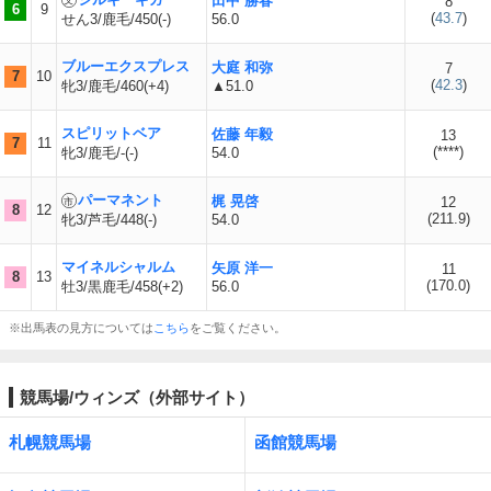
田中 勝春
8
6
9
(
43.7
)
せん3/鹿毛/450(-)
56.0
ブルーエクスプレス
大庭 和弥
7
7
10
(
42.3
)
牝3/鹿毛/460(+4)
▲51.0
スピリットベア
佐藤 年毅
13
7
11
(
****
)
牝3/鹿毛/-(-)
54.0
パーマネント
梶 晃啓
12
8
12
(
211.9
)
牝3/芦毛/448(-)
54.0
マイネルシャルム
矢原 洋一
11
8
13
(
170.0
)
牡3/黒鹿毛/458(+2)
56.0
※出馬表の見方については
こちら
をご覧ください。
競馬場/ウィンズ（外部サイト）
札幌競馬場
函館競馬場