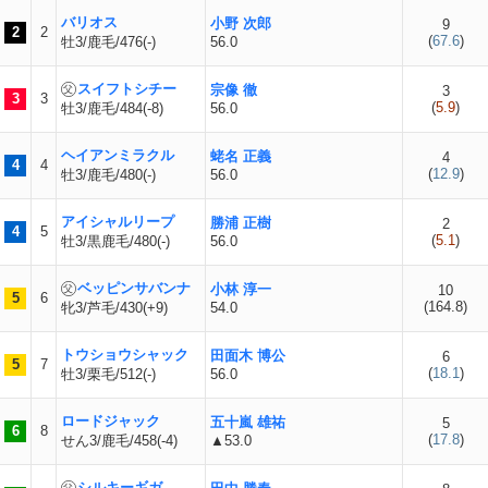
バリオス
小野 次郎
9
2
2
(
67.6
)
牡3/鹿毛/476(-)
56.0
スイフトシチー
宗像 徹
3
3
3
(
5.9
)
牡3/鹿毛/484(-8)
56.0
ヘイアンミラクル
蛯名 正義
4
4
4
(
12.9
)
牡3/鹿毛/480(-)
56.0
アイシャルリープ
勝浦 正樹
2
4
5
(
5.1
)
牡3/黒鹿毛/480(-)
56.0
ベッピンサバンナ
小林 淳一
10
5
6
(
164.8
)
牝3/芦毛/430(+9)
54.0
トウショウシャック
田面木 博公
6
5
7
(
18.1
)
牡3/栗毛/512(-)
56.0
ロードジャック
五十嵐 雄祐
5
6
8
(
17.8
)
せん3/鹿毛/458(-4)
▲53.0
シルキーギガ