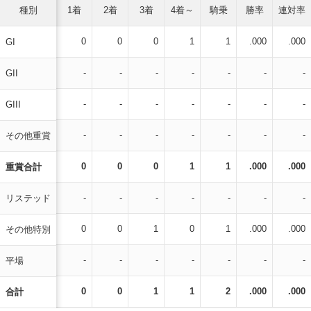
種別
1着
2着
3着
4着～
騎乗
勝率
連対率
0
0
0
1
1
.000
.000
GI
-
-
-
-
-
-
-
GII
-
-
-
-
-
-
-
GIII
-
-
-
-
-
-
-
その他重賞
0
0
0
1
1
.000
.000
重賞合計
-
-
-
-
-
-
-
リステッド
0
0
1
0
1
.000
.000
その他特別
-
-
-
-
-
-
-
平場
0
0
1
1
2
.000
.000
合計