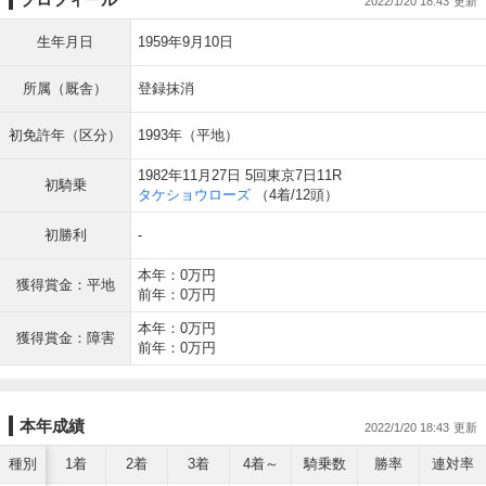
2022/1/20 18:43
生年月日
1959年9月10日
所属（厩舎）
登録抹消
初免許年（区分）
1993年（平地）
1982年11月27日 5回東京7日11R
初騎乗
タケショウローズ
（4着/12頭）
初勝利
-
本年：0万円
獲得賞金：平地
前年：0万円
本年：0万円
獲得賞金：障害
前年：0万円
本年成績
2022/1/20 18:43
種別
1着
2着
3着
4着～
騎乗数
勝率
連対率