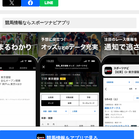
競馬情報ならスポーツナビアプリ
競馬情報をアプリで見る