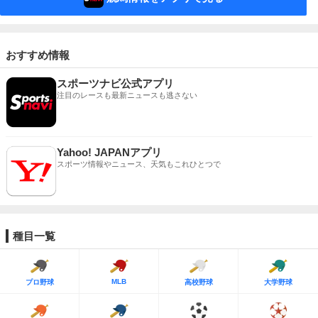
おすすめ情報
スポーツナビ公式アプリ
注目のレースも最新ニュースも逃さない
Yahoo! JAPANアプリ
スポーツ情報やニュース、天気もこれひとつで
種目一覧
MLB
プロ野球
高校野球
大学野球