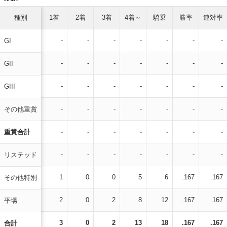
種別
1着
2着
3着
4着～
騎乗
勝率
連対率
-
-
-
-
-
-
-
GI
-
-
-
-
-
-
-
GII
-
-
-
-
-
-
-
GIII
-
-
-
-
-
-
-
その他重賞
-
-
-
-
-
-
-
重賞合計
-
-
-
-
-
-
-
リステッド
1
0
0
5
6
.167
.167
その他特別
2
0
2
8
12
.167
.167
平場
3
0
2
13
18
.167
.167
合計