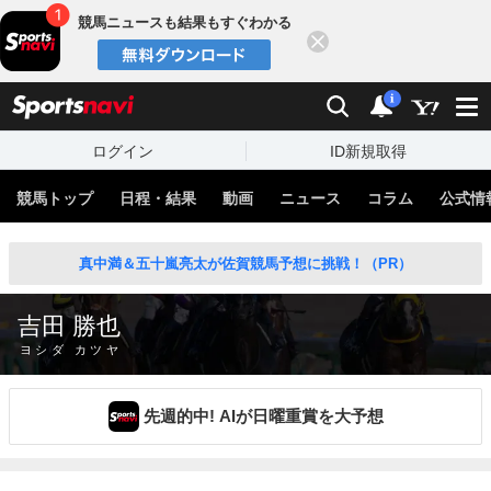
競馬ニュースも結果もすぐわかる
閉じる
スポーツナビ
検索
通知
i
ログイン
ID新規取得
競馬トップ
日程・結果
動画
ニュース
コラム
公式情
真中満＆五十嵐亮太が佐賀競馬予想に挑戦！（PR）
吉田 勝也
ヨシダ カツヤ
先週的中! AIが日曜重賞を大予想