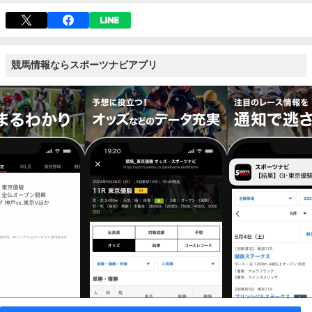
競馬情報ならスポーツナビアプリ