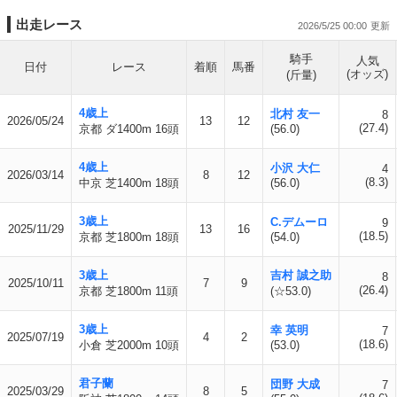
出走レース
2026/5/25 00:00
騎手
人気
日付
レース
着順
馬番
(オッズ)
(斤量)
4歳上
北村 友一
8
2026/05/24
13
12
(27.4)
京都 ダ1400m 16頭
(56.0)
4歳上
小沢 大仁
4
2026/03/14
8
12
(8.3)
中京 芝1400m 18頭
(56.0)
3歳上
C.デムーロ
9
2025/11/29
13
16
(18.5)
京都 芝1800m 18頭
(54.0)
3歳上
吉村 誠之助
8
2025/10/11
7
9
(26.4)
京都 芝1800m 11頭
(☆53.0)
3歳上
幸 英明
7
2025/07/19
4
2
(18.6)
小倉 芝2000m 10頭
(53.0)
君子蘭
団野 大成
7
2025/03/29
8
5