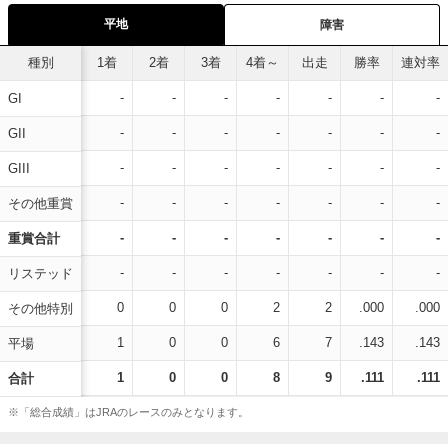
平地
障害
種別
1着
2着
3着
4着～
出走
勝率
連対率
-
-
-
-
-
-
-
GI
-
-
-
-
-
-
-
GII
-
-
-
-
-
-
-
GIII
-
-
-
-
-
-
-
その他重賞
-
-
-
-
-
-
-
重賞合計
-
-
-
-
-
-
-
リステッド
0
0
0
2
2
.000
.000
その他特別
1
0
0
6
7
.143
.143
平場
1
0
0
8
9
.111
.111
合計
※「総合成績」はJRAのレースのみとなります。