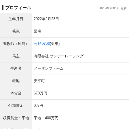
プロフィール
2026/8/3 00:00
生年月日
2022年2月23日
毛色
栗毛
調教師（所属）
高野 友和
(栗東)
馬主
有限会社 サンデーレーシング
生産者
ノーザンファーム
産地
安平町
本賞金
670万円
付加賞金
0万円
収得賞金：平地
平地：400万円