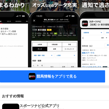
競馬情報をアプリで見る
おすすめ情報
スポーツナビ公式アプリ