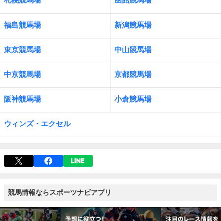
福島競馬場
新潟競馬場
東京競馬場
中山競馬場
中京競馬場
京都競馬場
阪神競馬場
小倉競馬場
ウィンズ・エクセル
競馬情報ならスポーツナビアプリ