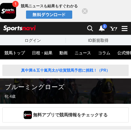
競馬ニュースも結果もすぐわかる
閉じる
スポーツナビ
検索
通知
i
ログイン
ID新規取得
競馬トップ
日程・結果
動画
ニュース
コラム
公式情
真中満＆五十嵐亮太が佐賀競馬予想に挑戦！（PR）
ブルーミングローズ
牝 4歳
無料アプリで競馬情報をチェックする