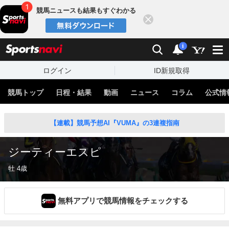
競馬ニュースも結果もすぐわかる
閉じる
スポーツナビ
検索
通知
i
ログイン
ID新規取得
競馬トップ
日程・結果
動画
ニュース
コラム
公式情
【連載】競馬予想AI『VUMA』の3連複指南
ジーティーエスピ
牡 4歳
無料アプリで競馬情報をチェックする