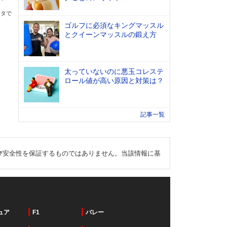
ータで
ゴルフに必須なキングマッスル
とクイーンマッスルの鍛え方
太っていないのに悪玉コレステ
ロール値が高い原因と対策は？
記事一覧
び安全性を保証するものではありません。当該情報に基
ュア
F1
バレー