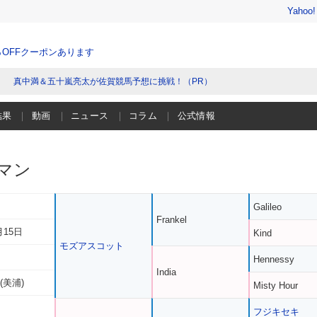
Yahoo
％OFFクーポンあります
真中満＆五十嵐亮太が佐賀競馬予想に挑戦！（PR）
結果
動画
ニュース
コラム
公式情報
マン
Galileo
Frankel
月15日
Kind
モズアスコット
Hennessy
India
(美浦)
Misty Hour
フジキセキ