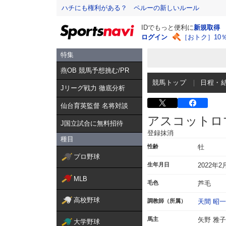
ハチにも権利がある？ ペルーの新しいルール
IDでもっと便利に
新規取得
ログイン
［おトク］10
特集
燕OB 競馬予想挑む/PR
競馬トップ
日程・
Jリーグ戦力 徹底分析
仙台育英監督 名将対談
アスコットロ
J国立試合に無料招待
登録抹消
種目
性齢
牡
プロ野球
生年月日
2022年2
MLB
毛色
芦毛
高校野球
調教師（所属）
天間 昭一
馬主
矢野 雅子
大学野球