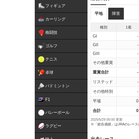
フィギュア
平地
障害
カーリング
種別
1着
格闘技
GI
-
GII
-
ゴルフ
GIII
-
テニス
その他重賞
-
重賞合計
-
卓球
リステッド
-
バドミントン
その他特別
-
F1
平場
0
合計
0
バレーボール
2025/5/29 00:00 更新
※「総合成績」はJRAのレー
ラグビー
出走レース