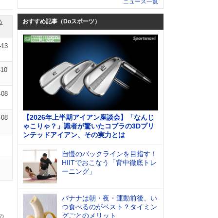
ニュース一覧
おすすめ記事（Doスポーツ）
位
-13
-10
-08
【2026年上半期アイアン座談会】「なんじ
-08
ゃこりゃ？」識者が驚いたコブラの3Dプリ
ンテッドアイアン、その実力とは
自慢のバックラインを目指す！
HIITでおこなう「背中徹底トレ
ーニング」
バナナは朝・夜・運動前後、い
つ食べるのがベスト？タイミン
グごとのメリット
の