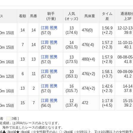
騎手
人気
タイム
通過順
ス
着順
馬番
馬体重
(斤量)
(オッズ)
差
上3F
江田 照男
13
1:56.9
12-12-13
14
14
476(0)
(174.6)
(+2.2)
39.8
0m 15頭
(57.0)
江田 照男
14
1:57.2
11-10-11
7
14
476(-4)
(261.5)
(+2.3)
40.1
0m 15頭
(57.0)
江田 照男
13
1:57.9
08-08-05
13
13
480(+4)
(173.5)
(+2.9)
41.8
0m 16頭
(57.0)
江田 照男
10
1:58.1
09-09-09
6
11
476(+2)
(353.1)
(+3.7)
41.2
0m 12頭
(57.0)
江田 照男
16
1:42.6
14-14
13
2
474(+2)
(315.7)
(+2.3)
37.8
0m 16頭
(57.0)
江田 照男
12
1:17.8
15-15
15
7
472
(137.4)
(+4.5)
39.2
0m 15頭
(56.0)
:2着
:3着 ]
走成績」はJRAのレースのみとなります。
方、海外で出走したレースの成績となります。
g減
:3kg減
:4kg減（※女性騎手のみ）
:2kg減（※5年以上、又は101勝以上の女性騎手