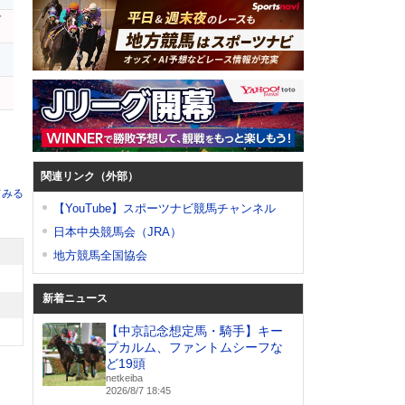
ゼ
ス
ン
関連リンク（外部）
てみる
【YouTube】スポーツナビ競馬チャンネル
日本中央競馬会（JRA）
地方競馬全国協会
新着ニュース
【中京記念想定馬・騎手】キー
プカルム、ファントムシーフな
ど19頭
netkeiba
2026/8/7 18:45