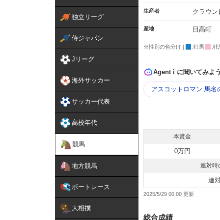
生産者
クラウン
独立リーグ
産地
日高町
侍ジャパン
※性別の色分け [
:牡馬
:牝
Jリーグ
Agent i に聞いてみよ
海外サッカー
アスコットロマン 馬名
サッカー代表
高校年代
本賞金
競馬
0万円
地方競馬
連対時
連
ボートレース
2025/5/29 00:00
大相撲
総合成績