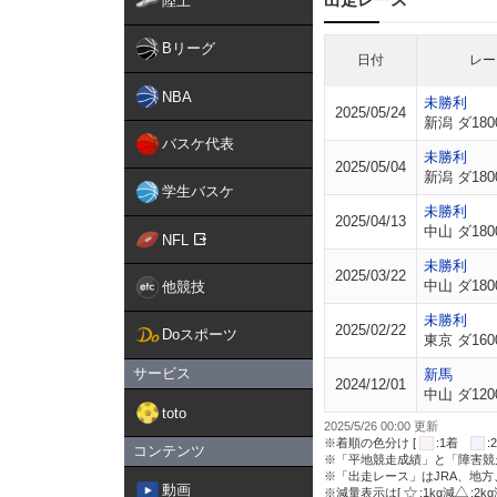
陸上
Bリーグ
日付
レー
NBA
未勝利
2025/05/24
新潟 ダ180
バスケ代表
未勝利
2025/05/04
新潟 ダ180
学生バスケ
未勝利
2025/04/13
中山 ダ180
NFL
未勝利
2025/03/22
中山 ダ180
他競技
未勝利
2025/02/22
Doスポーツ
東京 ダ160
サービス
新馬
2024/12/01
中山 ダ120
toto
2025/5/26 00:00 更新
※着順の色分け [
:1着
コンテンツ
※「平地競走成績」と「障害競
※「出走レース」はJRA、地
動画
※減量表示は[
:1kg減
:2k