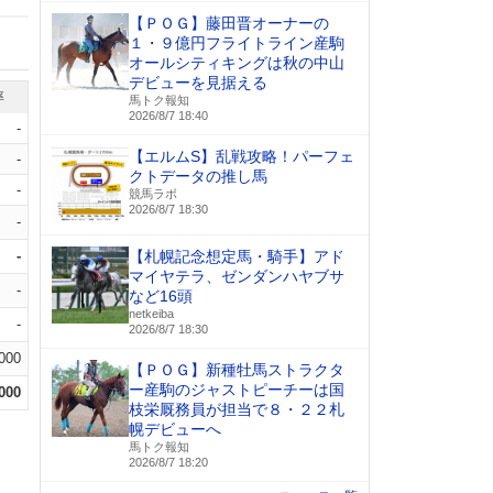
【ＰＯＧ】藤田晋オーナーの
１・９億円フライトライン産駒
オールシティキングは秋の中山
デビューを見据える
率
馬トク報知
2026/8/7 18:40
-
【エルムS】乱戦攻略！パーフェ
-
クトデータの推し馬
-
競馬ラボ
2026/8/7 18:30
-
-
【札幌記念想定馬・騎手】アド
マイヤテラ、ゼンダンハヤブサ
-
など16頭
netkeiba
-
2026/8/7 18:30
.000
【ＰＯＧ】新種牡馬ストラクタ
ー産駒のジャストピーチーは国
.000
枝栄厩務員が担当で８・２２札
幌デビューへ
馬トク報知
2026/8/7 18:20