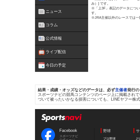
み）] です。
※「上3F」表記のデータについ
ニュース
す。
※JRA主催以外のレースでは
コラム
公式情報
ライブ配信
今日の予定
結果・成績・オッズなどのデータは、必ず
主催者
発行の
スポーツナビの競馬コンテンツのページ上に掲載されて
づいて被ったいかなる損害についても、LINEヤフー株
Facebook
野球
サ
スポーツナビ
プロ野球
J
公式ページ