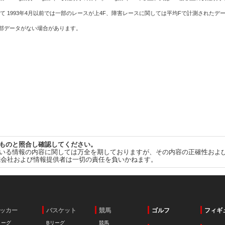
て 1993年4月以前では一部のレースが上4F、障害レースに関しては平均Fで計測されたデ
一部データがない場合があります。
ものと照合し確認してください。
いる情報の内容に関しては万全を期しておりますが、その内容の正確性およ
式会社および情報提供者は一切の責任を負いかねます。
ッカー
バスケット
競馬
ゴルフ
フィギ
リーグ
Bリーグ
競馬