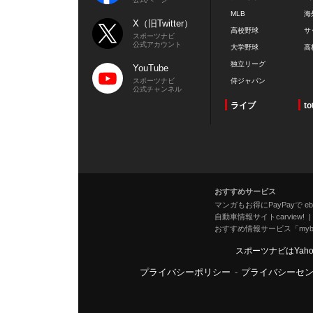
MLB
海
X（旧Twitter）
高校野球
サ
スポーツナビ
公式アカウント
大学野球
高
独立リーグ
YouTube
スポーツナビ
侍ジャパン
公式チャンネル
ライブ
to
おすすめサービス
マンガもお得にPayPayで eboo
自動車情報サイトcarview!
おすすめ情報サービス「mybe
スポーツナビはYah
プライバシーポリシー
-
プライバシーセ