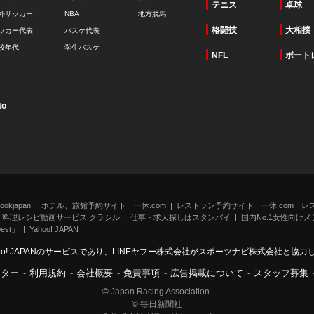
テニス
卓球
外サッカー
NBA
地方競馬
格闘技
大相撲
ッカー代表
バスケ代表
校年代
学生バスケ
NFL
ボート
to
kjapan
ホテル、旅館予約サイト 一休.com
レストラン予約サイト 一休.com レ
料理レシピ動画サービス クラシル
仕事・求人探しはスタンバイ
国内No.1女性向けメデ
st」
Yahoo! JAPAN
oo! JAPANのサービスであり、LINEヤフー株式会社がスポーツナビ株式会社と協
ンター
-
利用規約
-
会社概要
-
免責事項
-
広告掲載について
-
スタッフ募集
© Japan Racing Association.
© 毎日新聞社