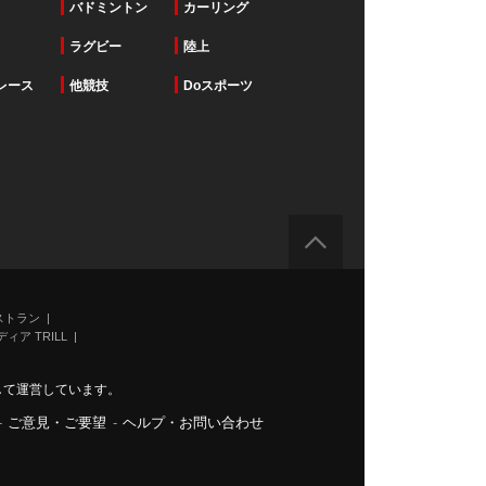
バドミントン
カーリング
ラグビー
陸上
レース
他競技
Doスポーツ
ストラン
ィア TRILL
力して運営しています。
-
ご意見・ご要望
-
ヘルプ・お問い合わせ