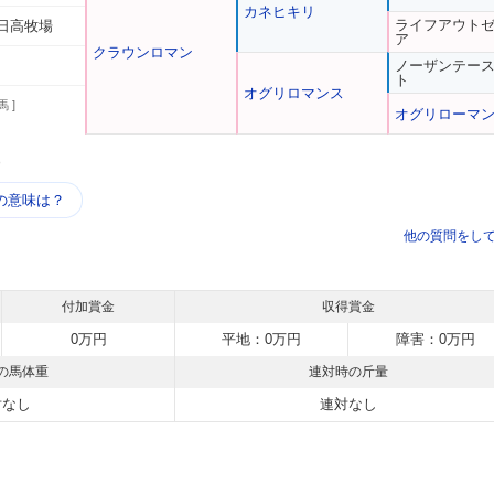
カネヒキリ
ライフアウト
日高牧場
ア
クラウンロマン
ノーザンテー
ト
オグリロマンス
馬 ]
オグリローマ
う
の意味は？
他の質問をし
付加賞金
収得賞金
0万円
平地：0万円
障害：0万円
の馬体重
連対時の斤量
対なし
連対なし