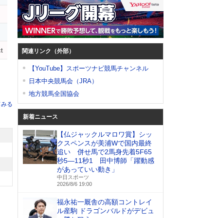
t
関連リンク（外部）
【YouTube】スポーツナビ競馬チャンネル
日本中央競馬会（JRA）
地方競馬全国協会
てみる
新着ニュース
【仏ジャックルマロワ賞】シッ
クスペンスが美浦Wで国内最終
追い 併せ馬で2馬身先着5F65
秒5―11秒1 田中博師「躍動感
があっていい動き」
中日スポーツ
2026/8/6 19:00
福永祐一厩舎の高額コントレイ
ル産駒 ドラゴンバルドがデビュ