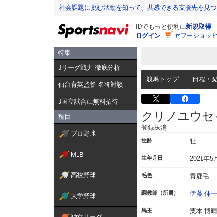
社会課題に挑む活動を知って、共感できる支援先を見つ
IDでもっと便利に
新規取得
ログイン
ヤフーショッピ
特集
Jリーグ戦力 徹底分析
競馬トップ
日程・
仙台育英監督 名将対談
J国立試合に無料招待
クリノユウセ
種目
登録抹消
プロ野球
性齢
牡
MLB
生年月日
2021年5
高校野球
毛色
青鹿毛
調教師（所属）
伊藤 伸一
大学野球
馬主
栗本 博晴
独立リーグ