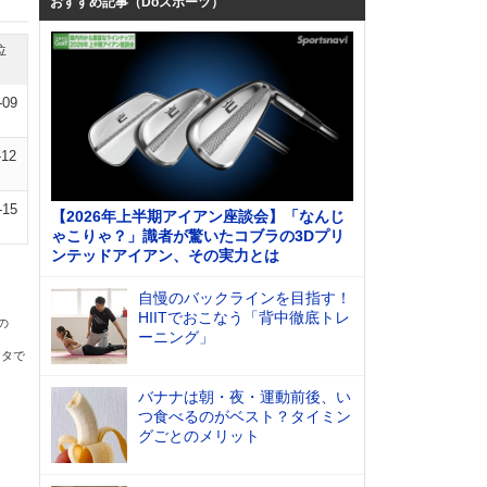
おすすめ記事（Doスポーツ）
位
-09
-12
-15
【2026年上半期アイアン座談会】「なんじ
ゃこりゃ？」識者が驚いたコブラの3Dプリ
ンテッドアイアン、その実力とは
自慢のバックラインを目指す！
HIITでおこなう「背中徹底トレ
の
ーニング」
ータで
バナナは朝・夜・運動前後、い
つ食べるのがベスト？タイミン
グごとのメリット