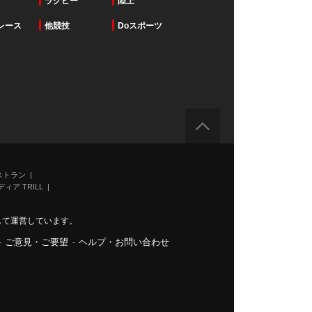
ラグビー
陸上
レース
他競技
Doスポーツ
ストラン
ィア TRILL
力して運営しています。
-
ご意見・ご要望
-
ヘルプ・お問い合わせ