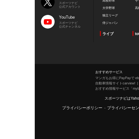
高校野球
サ
スポーツナビ
公式アカウント
大学野球
高
独立リーグ
YouTube
スポーツナビ
侍ジャパン
公式チャンネル
ライブ
to
おすすめサービス
マンガもお得にPayPayで eboo
自動車情報サイトcarview!
おすすめ情報サービス「mybe
スポーツナビはYah
プライバシーポリシー
-
プライバシーセ