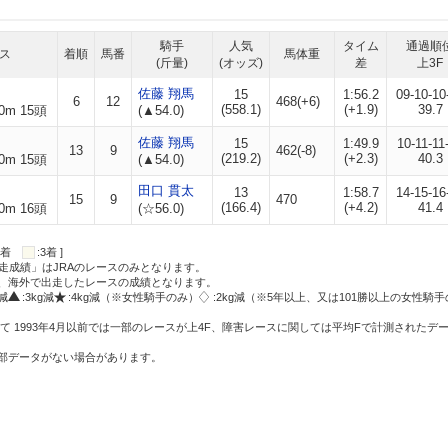
騎手
人気
タイム
通過順
ス
着順
馬番
馬体重
(斤量)
(オッズ)
差
上3F
佐藤 翔馬
15
1:56.2
09-10-10
6
12
468(+6)
(558.1)
(+1.9)
39.7
0m 15頭
(▲54.0)
佐藤 翔馬
15
1:49.9
10-11-11
13
9
462(-8)
(219.2)
(+2.3)
40.3
0m 15頭
(▲54.0)
田口 貫太
13
1:58.7
14-15-16
15
9
470
(166.4)
(+4.2)
41.4
0m 16頭
(☆56.0)
:2着
:3着 ]
走成績」はJRAのレースのみとなります。
方、海外で出走したレースの成績となります。
g減
:3kg減
:4kg減（※女性騎手のみ）
:2kg減（※5年以上、又は101勝以上の女性騎手
て 1993年4月以前では一部のレースが上4F、障害レースに関しては平均Fで計測されたデ
一部データがない場合があります。