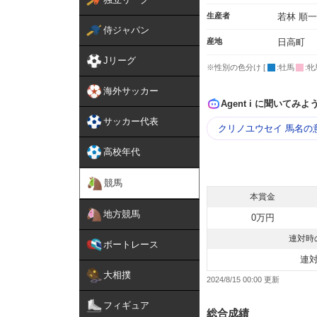
生産者
若林 順一
侍ジャパン
産地
日高町
Jリーグ
※性別の色分け [
:牡馬
:牝
海外サッカー
Agent i に聞いてみよ
サッカー代表
クリノユウセイ 馬名の
高校年代
競馬
本賞金
地方競馬
0万円
連対時
ボートレース
連
大相撲
2024/8/15 00:00
フィギュア
総合成績