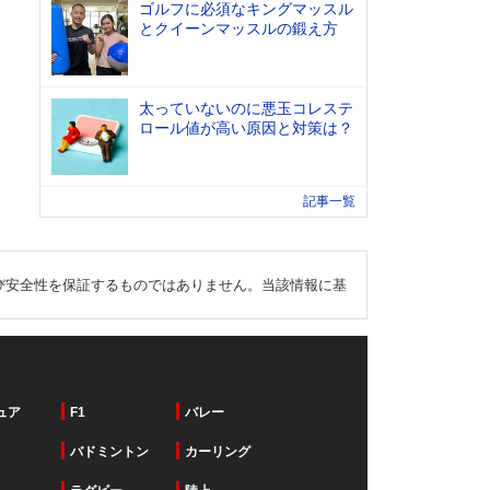
ゴルフに必須なキングマッスル
とクイーンマッスルの鍛え方
太っていないのに悪玉コレステ
ロール値が高い原因と対策は？
記事一覧
び安全性を保証するものではありません。当該情報に基
ュア
F1
バレー
バドミントン
カーリング