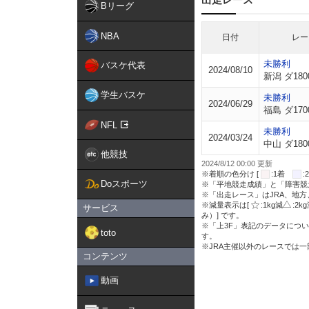
Bリーグ
NBA
日付
レー
未勝利
バスケ代表
2024/08/10
新潟 ダ180
学生バスケ
未勝利
2024/06/29
福島 ダ170
NFL
未勝利
2024/03/24
中山 ダ180
他競技
2024/8/12 00:00 更新
※着順の色分け [
:1着
Doスポーツ
※「平地競走成績」と「障害競
※「出走レース」はJRA、地
※減量表示は[
:1kg減
:2k
サービス
み）] です。
※「上3F」表記のデータについ
toto
す。
※JRA主催以外のレースでは
コンテンツ
動画