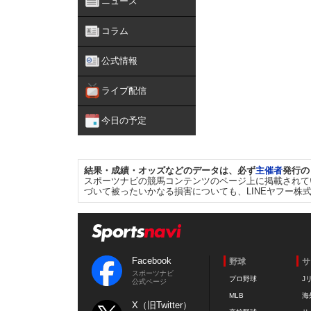
ニュース
コラム
公式情報
ライブ配信
今日の予定
結果・成績・オッズなどのデータは、必ず
主催者
発行の
スポーツナビの競馬コンテンツのページ上に掲載されて
づいて被ったいかなる損害についても、LINEヤフー株
Facebook
野球
サ
スポーツナビ
プロ野球
J
公式ページ
MLB
海
X（旧Twitter）