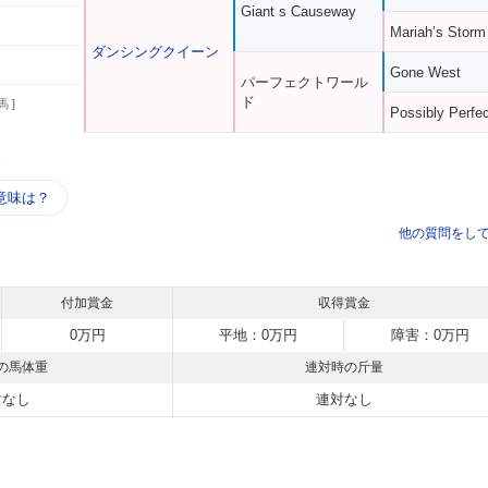
Giant s Causeway
Mariah’s Storm
ダンシングクイーン
Gone West
パーフェクトワール
ド
馬 ]
Possibly Perfec
う
意味は？
他の質問をし
付加賞金
収得賞金
0万円
平地：0万円
障害：0万円
の馬体重
連対時の斤量
対なし
連対なし