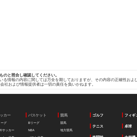
ものと照合し確認してください。
いる情報の内容に関しては万全を期しておりますが、その内容の正確性およ
式会社および情報提供者は一切の責任を負いかねます。
ッカー
バスケット
競馬
ゴルフ
フィギ
リーグ
Bリーグ
競馬
テニス
卓球
外サッカー
NBA
地方競馬