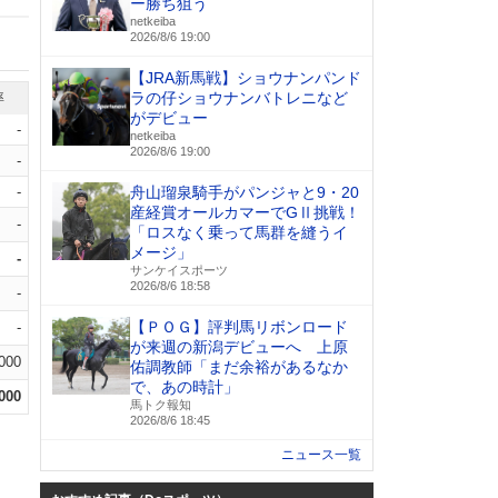
ー勝ち狙う
netkeiba
2026/8/6 19:00
【JRA新馬戦】ショウナンパンド
ラの仔ショウナンバトレニなど
率
がデビュー
-
netkeiba
2026/8/6 19:00
-
-
舟山瑠泉騎手がパンジャと9・20
産経賞オールカマーでGⅡ挑戦！
-
「ロスなく乗って馬群を縫うイ
メージ」
-
サンケイスポーツ
2026/8/6 18:58
-
【ＰＯＧ】評判馬リボンロード
-
が来週の新潟デビューへ 上原
.000
佑調教師「まだ余裕があるなか
で、あの時計」
.000
馬トク報知
2026/8/6 18:45
ニュース一覧