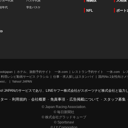
格闘技
大相撲
ッカー代表
バスケ代表
校年代
学生バスケ
NFL
ボート
to
kjapan
ホテル、旅館予約サイト 一休.com
レストラン予約サイト 一休.com レ
料理レシピ動画サービス クラシル
仕事・求人探しはスタンバイ
国内No.1女性向けメデ
st」
Yahoo! JAPAN
oo! JAPANのサービスであり、LINEヤフー株式会社がスポーツナビ株式会社と協
ンター
-
利用規約
-
会社概要
-
免責事項
-
広告掲載について
-
スタッフ募集
© Japan Racing Association.
© 毎日新聞社
© 株式会社グラッドキューブ
© Sportsnavi
© LY Corporation