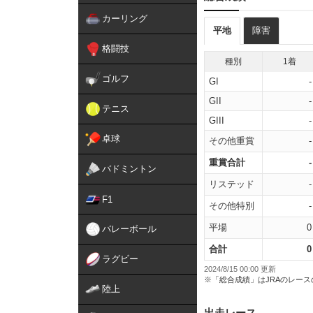
カーリング
平地
障害
格闘技
種別
1着
ゴルフ
GI
-
GII
-
テニス
GIII
-
卓球
その他重賞
-
重賞合計
-
バドミントン
リステッド
-
F1
その他特別
-
平場
0
バレーボール
合計
0
ラグビー
2024/8/15 00:00 更新
※「総合成績」はJRAのレー
陸上
出走レース