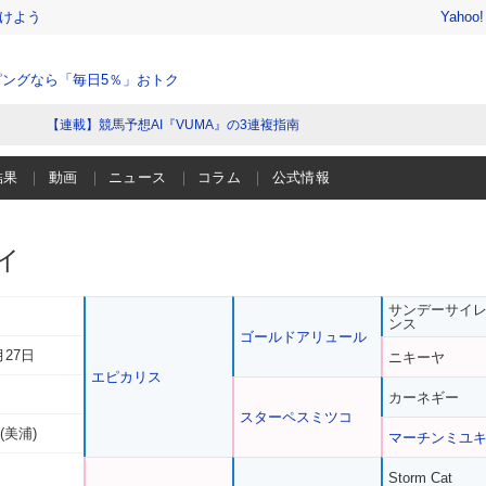
けよう
Yahoo
ングなら「毎日5％」おトク
【連載】競馬予想AI『VUMA』の3連複指南
結果
動画
ニュース
コラム
公式情報
イ
サンデーサイ
ンス
ゴールドアリュール
月27日
ニキーヤ
エピカリス
カーネギー
スターペスミツコ
(美浦)
マーチンミユ
Storm Cat