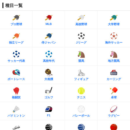
種目一覧
MLB
プロ野球
高校野球
大学野球
独立リーグ
侍ジャパン
Jリーグ
海外サッカー
サッカー代表
高校年代
競馬
地方競馬
ボートレース
大相撲
フィギュア
カーリング
格闘技
ゴルフ
テニス
卓球
F1
バドミントン
バレーボール
ラグビー