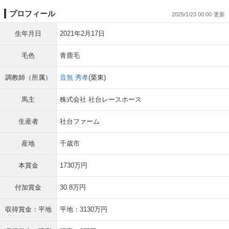
プロフィール
2025/1/23 00:00
生年月日
2021年2月17日
毛色
青鹿毛
調教師（所属）
音無 秀孝
(栗東)
馬主
株式会社 社台レースホース
生産者
社台ファーム
産地
千歳市
本賞金
1730万円
付加賞金
30.8万円
収得賞金：平地
平地：3130万円