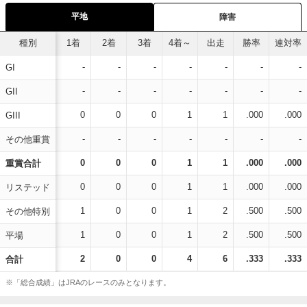
平地
障害
種別
1着
2着
3着
4着～
出走
勝率
連対率
-
-
-
-
-
-
-
GI
-
-
-
-
-
-
-
GII
0
0
0
1
1
.000
.000
GIII
-
-
-
-
-
-
-
その他重賞
0
0
0
1
1
.000
.000
重賞合計
0
0
0
1
1
.000
.000
リステッド
1
0
0
1
2
.500
.500
その他特別
1
0
0
1
2
.500
.500
平場
2
0
0
4
6
.333
.333
合計
※「総合成績」はJRAのレースのみとなります。