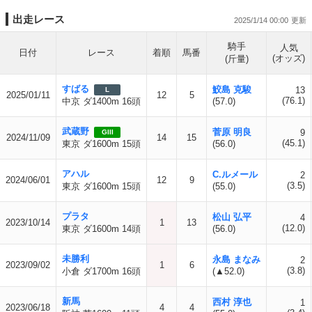
出走レース
2025/1/14 00:00
騎手
人気
日付
レース
着順
馬番
(オッズ)
(斤量)
すばる
鮫島 克駿
13
L
2025/01/11
12
5
(76.1)
中京 ダ1400m 16頭
(57.0)
武蔵野
菅原 明良
9
GIII
2024/11/09
14
15
(45.1)
東京 ダ1600m 15頭
(56.0)
アハル
C.ルメール
2
2024/06/01
12
9
(3.5)
東京 ダ1600m 15頭
(55.0)
プラタ
松山 弘平
4
2023/10/14
1
13
(12.0)
東京 ダ1600m 14頭
(56.0)
未勝利
永島 まなみ
2
2023/09/02
1
6
(3.8)
小倉 ダ1700m 16頭
(▲52.0)
新馬
西村 淳也
1
2023/06/18
4
4