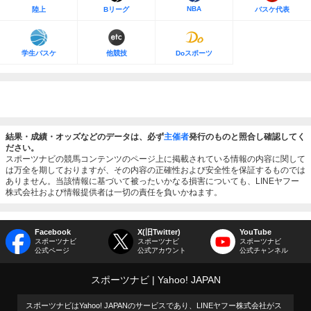
NBA
陸上
Bリーグ
バスケ代表
学生バスケ
他競技
Doスポーツ
結果・成績・オッズなどのデータは、必ず
主催者
発行のものと照合し確認してく
ださい。
スポーツナビの競馬コンテンツのページ上に掲載されている情報の内容に関して
は万全を期しておりますが、その内容の正確性および安全性を保証するものでは
ありません。当該情報に基づいて被ったいかなる損害についても、LINEヤフー
株式会社および情報提供者は一切の責任を負いかねます。
Facebook
X(旧Twitter)
YouTube
スポーツナビ
スポーツナビ
スポーツナビ
公式ページ
公式アカウント
公式チャンネル
スポーツナビ
Yahoo! JAPAN
スポーツナビはYahoo! JAPANのサービスであり、LINEヤフー株式会社がス