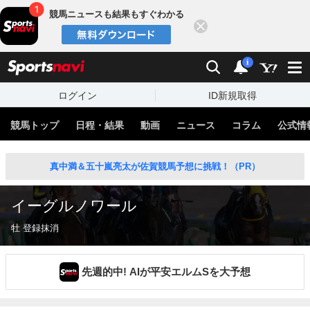
競馬ニュースも結果もすぐわかる
閉じる
スポーツナビ
検索
通知
i
ログイン
ID新規取得
競馬トップ
日程・結果
動画
ニュース
コラム
公式情
真中満＆五十嵐亮太が佐賀競馬予想に挑戦！（PR）
イーグルノワール
牡 登録抹消
先週的中! AIが平安エルムSを大予想