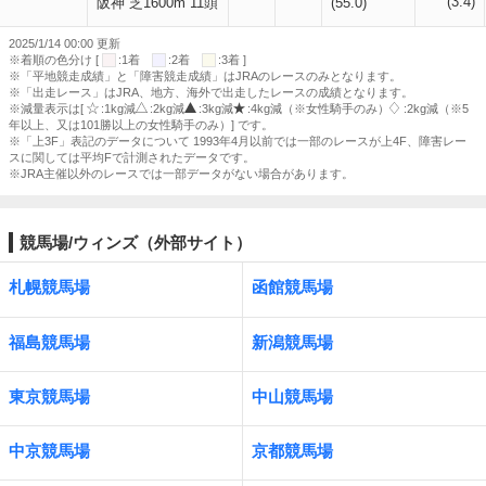
(3.4)
阪神 芝1600m 11頭
(55.0)
2025/1/14 00:00 更新
※着順の色分け [
:1着
:2着
:3着 ]
※「平地競走成績」と「障害競走成績」はJRAのレースのみとなります。
※「出走レース」はJRA、地方、海外で出走したレースの成績となります。
※減量表示は[
:1kg減
:2kg減
:3kg減
:4kg減（※女性騎手のみ）
:2kg減（※5
年以上、又は101勝以上の女性騎手のみ）] です。
※「上3F」表記のデータについて 1993年4月以前では一部のレースが上4F、障害レー
スに関しては平均Fで計測されたデータです。
※JRA主催以外のレースでは一部データがない場合があります。
競馬場/ウィンズ（外部サイト）
札幌競馬場
函館競馬場
福島競馬場
新潟競馬場
東京競馬場
中山競馬場
中京競馬場
京都競馬場