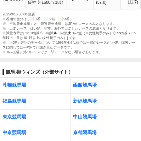
(11.7)
阪神 芝1600m 18頭
(57.0)
2025/9/16 00:00 更新
※着順の色分け [
:1着
:2着
:3着 ]
※「平地競走成績」と「障害競走成績」はJRAのレースのみとなります。
※「出走レース」はJRA、地方、海外で出走したレースの成績となります。
※減量表示は[
:1kg減
:2kg減
:3kg減
:4kg減（※女性騎手のみ）
:2kg減（※5
年以上、又は101勝以上の女性騎手のみ）] です。
※「上3F」表記のデータについて 1993年4月以前では一部のレースが上4F、障害レー
スに関しては平均Fで計測されたデータです。
※JRA主催以外のレースでは一部データがない場合があります。
競馬場/ウィンズ（外部サイト）
札幌競馬場
函館競馬場
福島競馬場
新潟競馬場
東京競馬場
中山競馬場
中京競馬場
京都競馬場