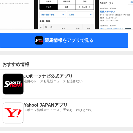
競馬情報をアプリで見る
おすすめ情報
スポーツナビ公式アプリ
注目のレースも最新ニュースも逃さない
Yahoo! JAPANアプリ
スポーツ情報やニュース、天気もこれひとつで