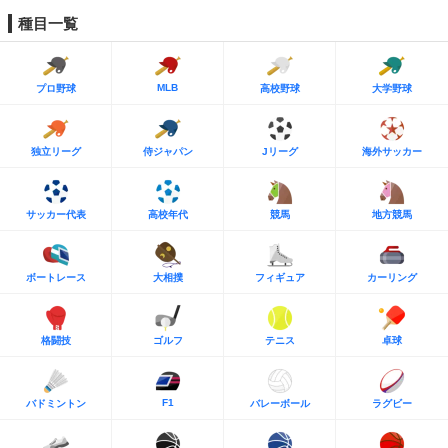
種目一覧
MLB
プロ野球
高校野球
大学野球
独立リーグ
侍ジャパン
Jリーグ
海外サッカー
サッカー代表
高校年代
競馬
地方競馬
ボートレース
大相撲
フィギュア
カーリング
格闘技
ゴルフ
テニス
卓球
F1
バドミントン
バレーボール
ラグビー