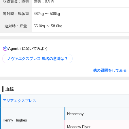
収得賞金：障害
障害：0万円
連対時：馬体重
482kg 〜 506kg
連対時：斤量
55.0kg 〜 58.0kg
Agent i に聞いてみよう
ノヴァエクスプレス 馬名の意味は？
他の質問をしてみる
血統
アジアエクスプレス
Hennessy
Henny Hughes
Meadow Flyer