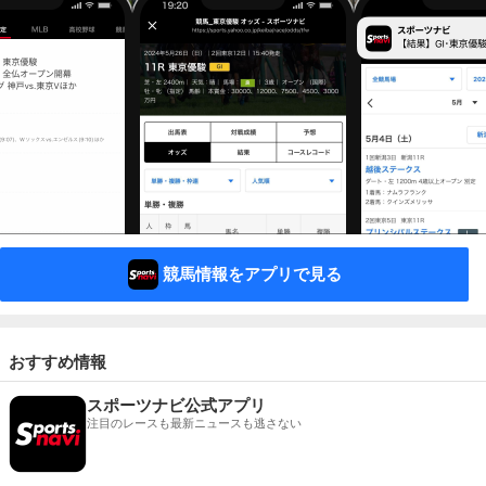
競馬情報をアプリで見る
おすすめ情報
スポーツナビ公式アプリ
注目のレースも最新ニュースも逃さない