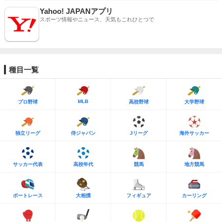
Yahoo! JAPANアプリ
スポーツ情報やニュース、天気もこれひとつで
種目一覧
MLB
プロ野球
高校野球
大学野球
独立リーグ
侍ジャパン
Jリーグ
海外サッカー
サッカー代表
高校年代
競馬
地方競馬
ボートレース
大相撲
フィギュア
カーリング