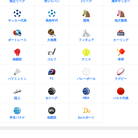
独立リーグ
侍ジャパン
Jリーグ
海外サッカー
サッカー代表
高校年代
競馬
地方競馬
ボートレース
大相撲
フィギュア
カーリング
格闘技
ゴルフ
テニス
卓球
F1
バドミントン
バレーボール
ラグビー
NBA
陸上
Bリーグ
バスケ代表
学生バスケ
他競技
Doスポーツ