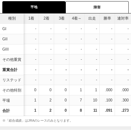
平地
障害
種別
1着
2着
3着
4着～
出走
勝率
連対率
-
-
-
-
-
-
-
GI
-
-
-
-
-
-
-
GII
-
-
-
-
-
-
-
GIII
-
-
-
-
-
-
-
その他重賞
-
-
-
-
-
-
-
重賞合計
-
-
-
-
-
-
-
リステッド
0
0
0
1
1
.000
.000
その他特別
1
2
0
7
10
.100
.300
平場
1
2
0
8
11
.091
.273
合計
※「総合成績」はJRAのレースのみとなります。