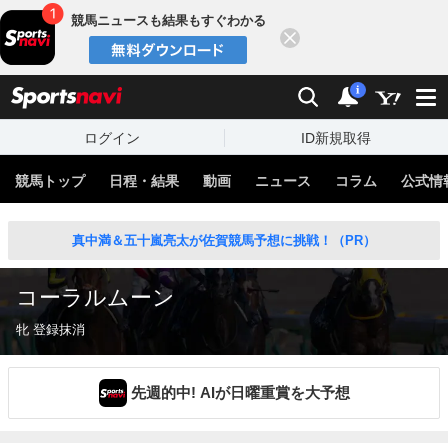
競馬ニュースも結果もすぐわかる
閉じる
スポーツナビ
検索
通知
i
ログイン
ID新規取得
競馬トップ
日程・結果
動画
ニュース
コラム
公式情
真中満＆五十嵐亮太が佐賀競馬予想に挑戦！（PR）
コーラルムーン
牝 登録抹消
先週的中! AIが日曜重賞を大予想