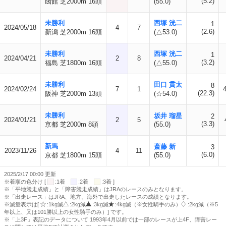
(5.2)
函館 芝2000m 16頭
(55.0)
未勝利
西塚 洸二
1
2024/05/18
4
7
(2.6)
新潟 芝2000m 16頭
(△53.0)
未勝利
西塚 洸二
1
2024/04/21
2
8
(3.2)
福島 芝1800m 16頭
(△55.0)
未勝利
田口 貫太
8
2024/02/24
7
1
4
(22.3)
阪神 芝2000m 13頭
(☆54.0)
未勝利
坂井 瑠星
2
2024/01/21
2
5
(3.3)
京都 芝2000m 8頭
(55.0)
新馬
斎藤 新
3
2023/11/26
4
11
(6.0)
京都 芝1800m 15頭
(55.0)
2025/2/17 00:00 更新
※着順の色分け [
:1着
:2着
:3着 ]
※「平地競走成績」と「障害競走成績」はJRAのレースのみとなります。
※「出走レース」はJRA、地方、海外で出走したレースの成績となります。
※減量表示は[
:1kg減
:2kg減
:3kg減
:4kg減（※女性騎手のみ）
:2kg減（※5
年以上、又は101勝以上の女性騎手のみ）] です。
※「上3F」表記のデータについて 1993年4月以前では一部のレースが上4F、障害レー