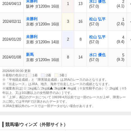
未勝利
水口 優也
2
2024/04/13
1
13
(4.1)
阪神 ダ1200m 16頭
(57.0)
未勝利
松山 弘平
1
2024/02/11
3
16
(2.6)
京都 ダ1200m 16頭
(57.0)
未勝利
松山 弘平
4
2024/01/20
2
8
(9.4)
京都 ダ1200m 14頭
(57.0)
新馬
水口 優也
5
2024/01/08
8
14
(9.3)
京都 ダ1200m 16頭
(57.0)
2026/6/8 00:00 更新
※着順の色分け [
:1着
:2着
:3着 ]
※「平地競走成績」と「障害競走成績」はJRAのレースのみとなります。
※「出走レース」はJRA、地方、海外で出走したレースの成績となります。
※減量表示は[
:1kg減
:2kg減
:3kg減
:4kg減（※女性騎手のみ）
:2kg減（※5
年以上、又は101勝以上の女性騎手のみ）] です。
※「上3F」表記のデータについて 1993年4月以前では一部のレースが上4F、障害レー
スに関しては平均Fで計測されたデータです。
※JRA主催以外のレースでは一部データがない場合があります。
競馬場/ウィンズ（外部サイト）