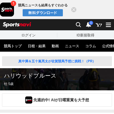
競馬ニュースも結果もすぐわかる
閉じる
スポーツナビ
検索
通知
i
ログイン
ID新規取得
競馬トップ
日程・結果
動画
ニュース
コラム
公式情
真中満＆五十嵐亮太が佐賀競馬予想に挑戦！（PR）
ハリウッドブルース
牡 5歳
先週的中! AIが日曜重賞を大予想