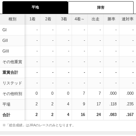
平地
障害
種別
1着
2着
3着
4着～
出走
勝率
連対率
-
-
-
-
-
-
-
GI
-
-
-
-
-
-
-
GII
-
-
-
-
-
-
-
GIII
-
-
-
-
-
-
-
その他重賞
-
-
-
-
-
-
-
重賞合計
-
-
-
-
-
-
-
リステッド
0
0
0
7
7
.000
.000
その他特別
2
2
4
9
17
.118
.235
平場
2
2
4
16
24
.083
.167
合計
※「総合成績」はJRAのレースのみとなります。