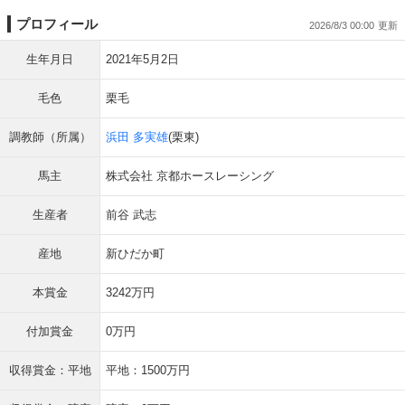
プロフィール
2026/8/3 00:00
生年月日
2021年5月2日
毛色
栗毛
調教師（所属）
浜田 多実雄
(栗東)
馬主
株式会社 京都ホースレーシング
生産者
前谷 武志
産地
新ひだか町
本賞金
3242万円
付加賞金
0万円
収得賞金：平地
平地：1500万円