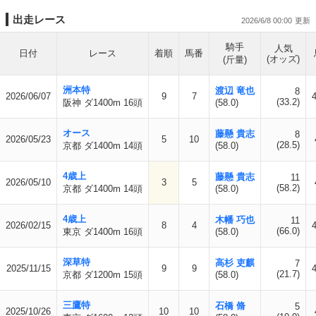
出走レース
2026/6/8 00:00
騎手
人気
日付
レース
着順
馬番
(オッズ)
(斤量)
洲本特
渡辺 竜也
8
2026/06/07
9
7
(33.2)
阪神 ダ1400m 16頭
(58.0)
オース
藤懸 貴志
8
2026/05/23
5
10
(28.5)
京都 ダ1400m 14頭
(58.0)
4歳上
藤懸 貴志
11
2026/05/10
3
5
(58.2)
京都 ダ1400m 14頭
(58.0)
4歳上
木幡 巧也
11
2026/02/15
8
4
(66.0)
東京 ダ1400m 16頭
(58.0)
深草特
高杉 吏麒
7
2025/11/15
9
9
(21.7)
京都 ダ1200m 15頭
(58.0)
三鷹特
石橋 脩
5
2025/10/26
10
10