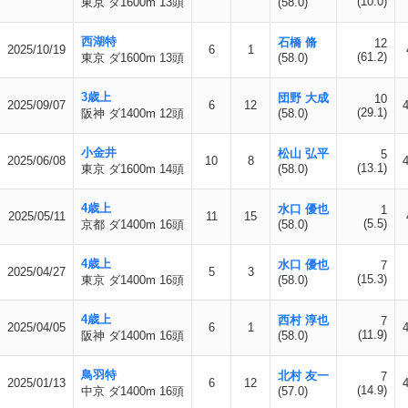
(10.0)
東京 ダ1600m 13頭
(58.0)
西湖特
石橋 脩
12
2025/10/19
6
1
(61.2)
東京 ダ1600m 13頭
(58.0)
3歳上
団野 大成
10
2025/09/07
6
12
(29.1)
阪神 ダ1400m 12頭
(58.0)
小金井
松山 弘平
5
2025/06/08
10
8
(13.1)
東京 ダ1600m 14頭
(58.0)
4歳上
水口 優也
1
2025/05/11
11
15
(5.5)
京都 ダ1400m 16頭
(58.0)
4歳上
水口 優也
7
2025/04/27
5
3
(15.3)
東京 ダ1400m 16頭
(58.0)
4歳上
西村 淳也
7
2025/04/05
6
1
(11.9)
阪神 ダ1400m 16頭
(58.0)
鳥羽特
北村 友一
7
2025/01/13
6
12
(14.9)
中京 ダ1400m 16頭
(57.0)