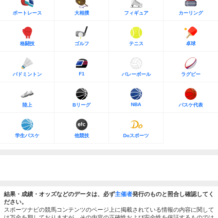
ボートレース
大相撲
フィギュア
カーリング
格闘技
ゴルフ
テニス
卓球
F1
バドミントン
バレーボール
ラグビー
NBA
陸上
Bリーグ
バスケ代表
学生バスケ
他競技
Doスポーツ
結果・成績・オッズなどのデータは、必ず
主催者
発行のものと照合し確認してく
ださい。
スポーツナビの競馬コンテンツのページ上に掲載されている情報の内容に関して
は万全を期しておりますが、その内容の正確性および安全性を保証するものでは