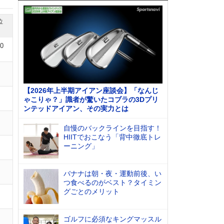
位
10
【2026年上半期アイアン座談会】「なんじ
ゃこりゃ？」識者が驚いたコブラの3Dプリ
ンテッドアイアン、その実力とは
自慢のバックラインを目指す！
HIITでおこなう「背中徹底トレ
ーニング」
バナナは朝・夜・運動前後、い
つ食べるのがベスト？タイミン
グごとのメリット
ゴルフに必須なキングマッスル