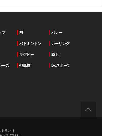
ュア
F1
バレー
バドミントン
カーリング
ラグビー
陸上
レース
他競技
Doスポーツ
ストラン
ィア TRILL