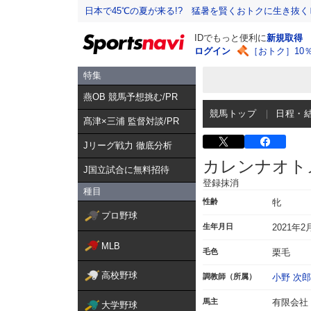
日本で45℃の夏が来る!? 猛暑を賢くおトクに生き抜く
IDでもっと便利に
新規取得
ログイン
［おトク］10
特集
燕OB 競馬予想挑む/PR
競馬トップ
日程・
髙津×三浦 監督対談/PR
Jリーグ戦力 徹底分析
カレンナオト
J国立試合に無料招待
登録抹消
種目
性齢
牝
プロ野球
生年月日
2021年2
MLB
毛色
栗毛
高校野球
調教師（所属）
小野 次郎
馬主
有限会社
大学野球