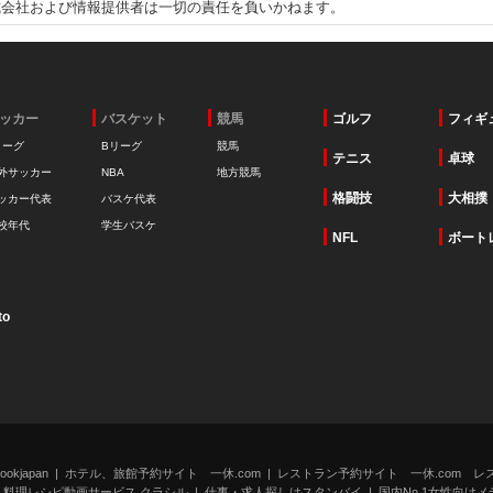
式会社および情報提供者は一切の責任を負いかねます。
ッカー
バスケット
競馬
ゴルフ
フィギ
リーグ
Bリーグ
競馬
テニス
卓球
外サッカー
NBA
地方競馬
格闘技
大相撲
ッカー代表
バスケ代表
校年代
学生バスケ
NFL
ボート
to
kjapan
ホテル、旅館予約サイト 一休.com
レストラン予約サイト 一休.com レ
料理レシピ動画サービス クラシル
仕事・求人探しはスタンバイ
国内No.1女性向けメデ