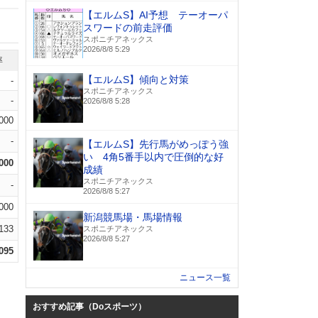
【エルムS】AI予想 テーオーパ
スワードの前走評価
スポニチアネックス
2026/8/8 5:29
率
【エルムS】傾向と対策
-
スポニチアネックス
-
2026/8/8 5:28
.000
-
【エルムS】先行馬がめっぽう強
い 4角5番手以内で圧倒的な好
.000
成績
スポニチアネックス
-
2026/8/8 5:27
.000
新潟競馬場・馬場情報
.133
スポニチアネックス
2026/8/8 5:27
.095
ニュース一覧
おすすめ記事（Doスポーツ）