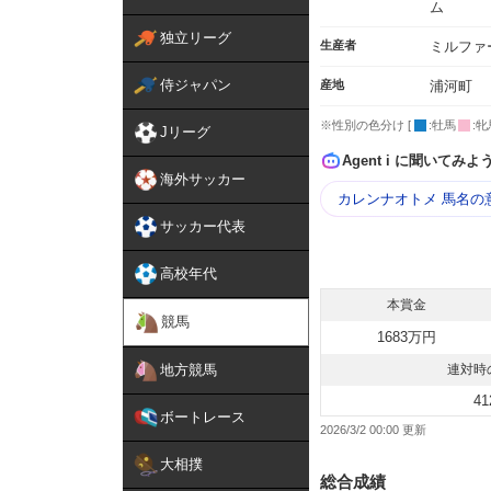
ム
独立リーグ
生産者
ミルファ
侍ジャパン
産地
浦河町
※性別の色分け [
:牡馬
:牝
Jリーグ
Agent i に聞いてみよ
海外サッカー
カレンナオトメ 馬名の
サッカー代表
高校年代
本賞金
競馬
1683万円
地方競馬
連対時
41
ボートレース
2026/3/2 00:00
大相撲
総合成績