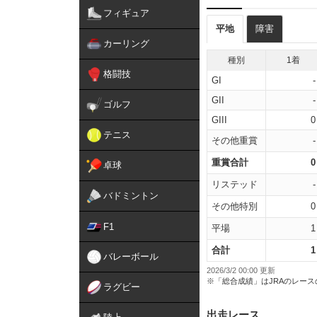
フィギュア
平地
障害
カーリング
種別
1着
格闘技
GI
-
GII
-
ゴルフ
GIII
0
テニス
その他重賞
-
重賞合計
0
卓球
リステッド
-
バドミントン
その他特別
0
F1
平場
1
合計
1
バレーボール
2026/3/2 00:00 更新
※「総合成績」はJRAのレー
ラグビー
出走レース