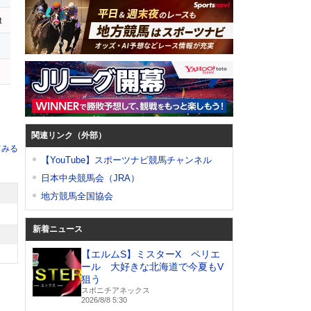
t
関連リンク（外部）
てみる
【YouTube】スポーツナビ競馬チャンネル
日本中央競馬会（JRA）
地方競馬全国協会
新着ニュース
【エルムS】ミスターX ペリエ
ール 大好きな北海道で今夏もV
狙う
スポニチアネックス
2026/8/8 5:30