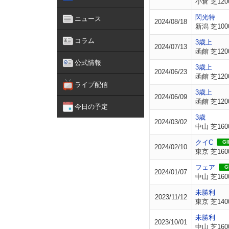
小倉 芝120
閃光特
ニュース
2024/08/18
新潟 芝100
コラム
3歳上
2024/07/13
函館 芝120
公式情報
3歳上
2024/06/23
函館 芝120
ライブ配信
3歳上
2024/06/09
函館 芝120
今日の予定
3歳
2024/03/02
中山 芝160
クイC
GII
2024/02/10
東京 芝160
フェア
GI
2024/01/07
中山 芝160
未勝利
2023/11/12
東京 芝140
未勝利
2023/10/01
中山 芝160