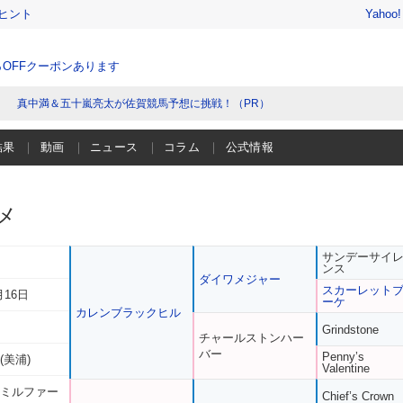
ヒント
Yahoo
％OFFクーポンあります
真中満＆五十嵐亮太が佐賀競馬予想に挑戦！（PR）
結果
動画
ニュース
コラム
公式情報
メ
サンデーサイ
ンス
ダイワメジャー
スカーレット
月16日
ーケ
カレンブラックヒル
Grindstone
チャールストンハー
バー
Penny’s
(美浦)
Valentine
 ミルファー
Chief’s Crown