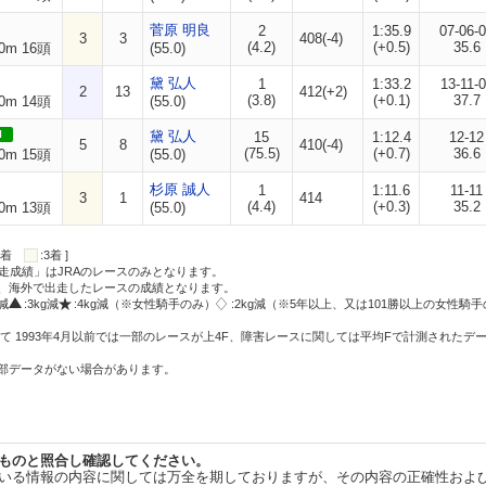
菅原 明良
2
1:35.9
07-06-
3
3
408(-4)
(4.2)
(+0.5)
35.6
0m 16頭
(55.0)
黛 弘人
1
1:33.2
13-11-
2
13
412(+2)
(3.8)
(+0.1)
37.7
0m 14頭
(55.0)
I
黛 弘人
15
1:12.4
12-12
5
8
410(-4)
(75.5)
(+0.7)
36.6
0m 15頭
(55.0)
杉原 誠人
1
1:11.6
11-11
3
1
414
(4.4)
(+0.3)
35.2
0m 13頭
(55.0)
:2着
:3着 ]
走成績」はJRAのレースのみとなります。
方、海外で出走したレースの成績となります。
g減
:3kg減
:4kg減（※女性騎手のみ）
:2kg減（※5年以上、又は101勝以上の女性騎手
て 1993年4月以前では一部のレースが上4F、障害レースに関しては平均Fで計測されたデ
一部データがない場合があります。
ものと照合し確認してください。
いる情報の内容に関しては万全を期しておりますが、その内容の正確性およ