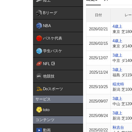
陸上
Bリーグ
日付
レー
NBA
4歳上
2026/02/21
東京 芝180
バスケ代表
4歳上
2026/02/15
東京 ダ140
学生バスケ
3歳上
2025/12/07
中京 ダ140
NFL
3歳上
2025/11/24
福島 ダ115
他競技
稲光特
2025/10/25
Doスポーツ
新潟 芝100
3歳上
サービス
2025/09/07
中山 芝120
toto
3歳上
2025/08/24
新潟 芝100
コンテンツ
秋吉台
動画
2025/02/22