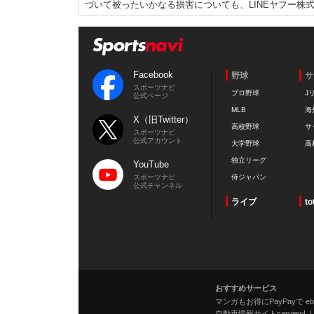
づいて被ったいかなる損害についても、LINEヤフー株
Facebook
野球
サ
スポーツナビ
プロ野球
J
公式ページ
MLB
海
X（旧Twitter）
高校野球
サ
スポーツナビ
公式アカウント
大学野球
高
独立リーグ
YouTube
スポーツナビ
侍ジャパン
公式チャンネル
ライブ
to
おすすめサービス
マンガもお得にPayPayで eboo
自動車情報サイトcarview!