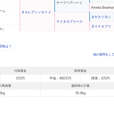
チーフベアハート
Amelia Bearhar
ーム
オルレアンノオトメ
タヤスツヨシ
マイネカプリース
ダイナカプリ
馬 ]
う
意味は？
他の質問をし
付加賞金
収得賞金
0万円
平地：400万円
障害：0万円
の馬体重
連対時の斤量
2kg
55.0kg