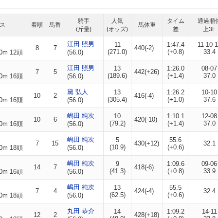
騎手
人気
タイム
通過順
ス
着順
馬番
馬体重
(斤量)
(オッズ)
差
上3F
江田 照男
11
1:47.4
11-10-
8
7
440(-2)
(271.0)
(+0.8)
33.4
0m 12頭
(56.0)
江田 照男
13
1:26.0
08-07
7
5
442(+26)
(189.6)
(+1.4)
37.0
0m 16頭
(56.0)
黛 弘人
13
1:26.2
10-10
10
2
416(-4)
(305.4)
(+1.0)
37.6
0m 16頭
(56.0)
嶋田 純次
10
1:10.1
12-08
10
6
420(-10)
(79.2)
(+1.4)
37.0
0m 16頭
(56.0)
嶋田 純次
5
55.6
7
15
430(+12)
32.1
(10.9)
(+0.6)
0m 18頭
(56.0)
嶋田 純次
9
1:09.6
09-06
14
7
418(-6)
(41.3)
(+0.8)
33.9
0m 16頭
(56.0)
嶋田 純次
13
55.5
7
4
424(-4)
32.4
(62.5)
(+0.6)
0m 18頭
(56.0)
丸田 恭介
14
1:09.2
14-11
12
2
428(+18)