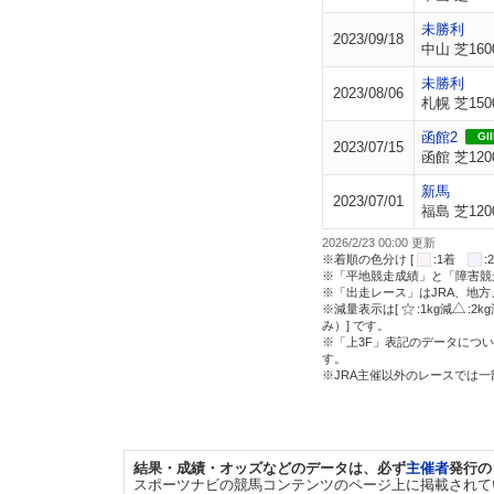
未勝利
2023/09/18
中山 芝160
未勝利
2023/08/06
札幌 芝150
函館2
GII
2023/07/15
函館 芝120
新馬
2023/07/01
福島 芝120
2026/2/23 00:00 更新
※着順の色分け [
:1着
※「平地競走成績」と「障害競
※「出走レース」はJRA、地
※減量表示は[
:1kg減
:2k
み）] です。
※「上3F」表記のデータについ
す。
※JRA主催以外のレースでは
結果・成績・オッズなどのデータは、必ず
主催者
発行の
スポーツナビの競馬コンテンツのページ上に掲載されて