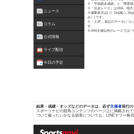
※「平地競走成績」と「障害競
※「出走レース」はJRA、地
ニュース
※減量表示は[
:1kg減
:2k
み）] です。
※「上3F」表記のデータについ
コラム
す。
※JRA主催以外のレースでは
公式情報
ライブ配信
今日の予定
結果・成績・オッズなどのデータは、必ず
主催者
発行の
スポーツナビの競馬コンテンツのページ上に掲載されて
づいて被ったいかなる損害についても、LINEヤフー株