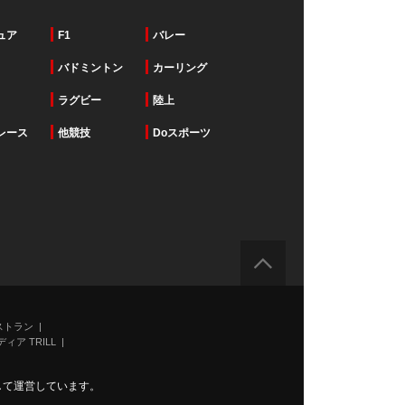
ュア
F1
バレー
バドミントン
カーリング
ラグビー
陸上
レース
他競技
Doスポーツ
ストラン
ィア TRILL
力して運営しています。