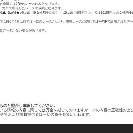
走成績」はJRAのレースのみとなります。
方、海外で出走したレースの成績となります。
g減
:3kg減
:4kg減（※女性騎手のみ）
:2kg減（※5年以上、又は101勝以上の女性騎手
て 1993年4月以前では一部のレースが上4F、障害レースに関しては平均Fで計測されたデ
一部データがない場合があります。
ものと照合し確認してください。
いる情報の内容に関しては万全を期しておりますが、その内容の正確性およ
式会社および情報提供者は一切の責任を負いかねます。