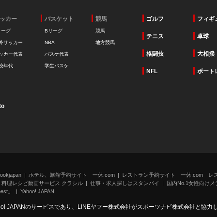
ッカー
バスケット
競馬
ゴルフ
フィギ
リーグ
Bリーグ
競馬
テニス
卓球
外サッカー
NBA
地方競馬
格闘技
大相撲
ッカー代表
バスケ代表
校年代
学生バスケ
NFL
ボート
to
kjapan
ホテル、旅館予約サイト 一休.com
レストラン予約サイト 一休.com レ
料理レシピ動画サービス クラシル
仕事・求人探しはスタンバイ
国内No.1女性向けメデ
st」
Yahoo! JAPAN
oo! JAPANのサービスであり、LINEヤフー株式会社がスポーツナビ株式会社と協