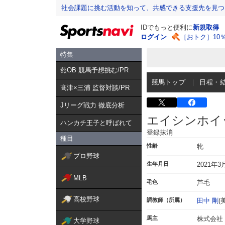
社会課題に挑む活動を知って、共感できる支援先を見つ
IDでもっと便利に
新規取得
ログイン
［おトク］10
特集
燕OB 競馬予想挑む/PR
競馬トップ
日程・
髙津×三浦 監督対談/PR
Jリーグ戦力 徹底分析
エイシンホイ
ハンカチ王子と呼ばれて
登録抹消
種目
性齢
牝
プロ野球
生年月日
2021年3
MLB
毛色
芦毛
高校野球
調教師（所属）
田中 剛
(
馬主
株式会社
大学野球