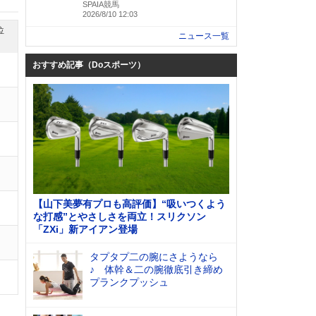
SPAIA競馬
2026/8/10 12:03
位
ニュース一覧
おすすめ記事（Doスポーツ）
【山下美夢有プロも高評価】“吸いつくよう
な打感”とやさしさを両立！スリクソン
「ZXi」新アイアン登場
タプタプ二の腕にさようなら
♪ 体幹＆二の腕徹底引き締め
プランクプッシュ