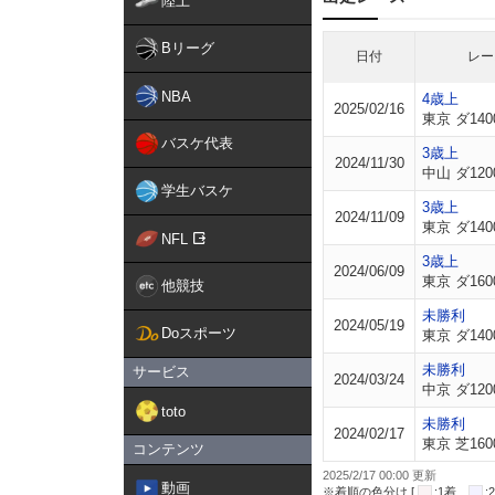
陸上
Bリーグ
日付
レー
NBA
4歳上
2025/02/16
東京 ダ140
バスケ代表
3歳上
2024/11/30
中山 ダ120
学生バスケ
3歳上
2024/11/09
東京 ダ140
NFL
3歳上
2024/06/09
東京 ダ160
他競技
未勝利
2024/05/19
Doスポーツ
東京 ダ140
未勝利
サービス
2024/03/24
中京 ダ120
toto
未勝利
2024/02/17
東京 芝160
コンテンツ
2025/2/17 00:00 更新
動画
※着順の色分け [
:1着