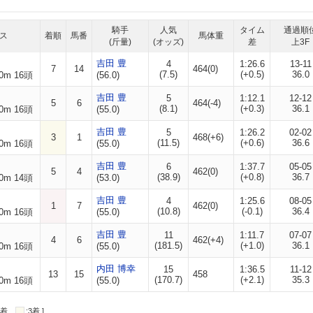
騎手
人気
タイム
通過順
ス
着順
馬番
馬体重
(斤量)
(オッズ)
差
上3F
吉田 豊
4
1:26.6
13-11
7
14
464(0)
(7.5)
(+0.5)
36.0
0m 16頭
(56.0)
吉田 豊
5
1:12.1
12-12
5
6
464(-4)
(8.1)
(+0.3)
36.1
0m 16頭
(55.0)
吉田 豊
5
1:26.2
02-02
3
1
468(+6)
(11.5)
(+0.6)
36.6
0m 16頭
(55.0)
吉田 豊
6
1:37.7
05-05
5
4
462(0)
(38.9)
(+0.8)
36.7
0m 14頭
(53.0)
吉田 豊
4
1:25.6
08-05
1
7
462(0)
(10.8)
(-0.1)
36.4
0m 16頭
(55.0)
吉田 豊
11
1:11.7
07-07
4
6
462(+4)
(181.5)
(+1.0)
36.1
0m 16頭
(55.0)
内田 博幸
15
1:36.5
11-12
13
15
458
(170.7)
(+2.1)
35.3
0m 16頭
(55.0)
:2着
:3着 ]