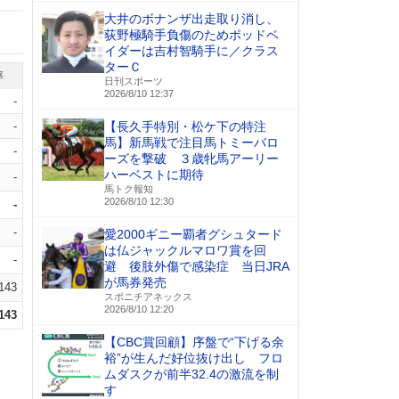
大井のボナンザ出走取り消し、
荻野極騎手負傷のためポッドベ
イダーは吉村智騎手に／クラス
ターＣ
率
日刊スポーツ
2026/8/10 12:37
-
-
【長久手特別・松ケ下の特注
馬】新馬戦で注目馬トミーバロ
-
ーズを撃破 ３歳牝馬アーリー
ハーベストに期待
-
馬トク報知
2026/8/10 12:30
-
-
愛2000ギニー覇者グシュタード
は仏ジャックルマロワ賞を回
-
避 後肢外傷で感染症 当日JRA
が馬券発売
.143
スポニチアネックス
2026/8/10 12:20
.143
【CBC賞回顧】序盤で“下げる余
裕”が生んだ好位抜け出し フロ
ムダスクが前半32.4の激流を制
す