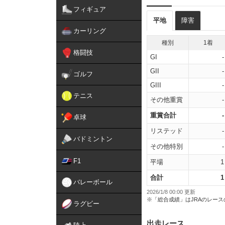
フィギュア
平地
障害
カーリング
種別
1着
格闘技
GI
-
GII
-
ゴルフ
GIII
-
テニス
その他重賞
-
重賞合計
-
卓球
リステッド
-
バドミントン
その他特別
-
F1
平場
1
合計
1
バレーボール
2026/1/8 00:00 更新
※「総合成績」はJRAのレー
ラグビー
出走レース