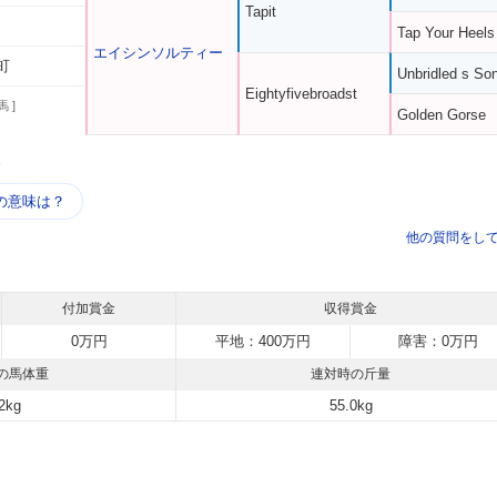
Tapit
Tap Your Heels
エイシンソルティー
町
Unbridled s So
Eightyfivebroadst
馬 ]
Golden Gorse
う
の意味は？
他の質問をし
付加賞金
収得賞金
0万円
平地：400万円
障害：0万円
の馬体重
連対時の斤量
2kg
55.0kg