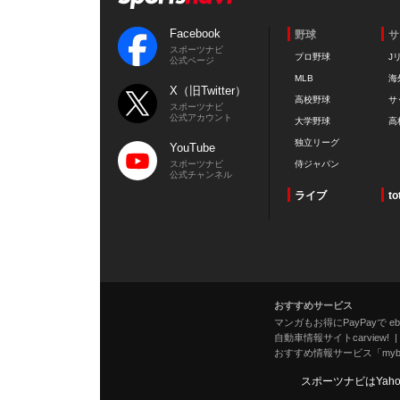
Facebook
野球
サ
スポーツナビ
プロ野球
J
公式ページ
MLB
海
X（旧Twitter）
高校野球
サ
スポーツナビ
公式アカウント
大学野球
高
独立リーグ
YouTube
スポーツナビ
侍ジャパン
公式チャンネル
ライブ
to
おすすめサービス
マンガもお得にPayPayで eboo
自動車情報サイトcarview!
おすすめ情報サービス「mybe
スポーツナビはYah