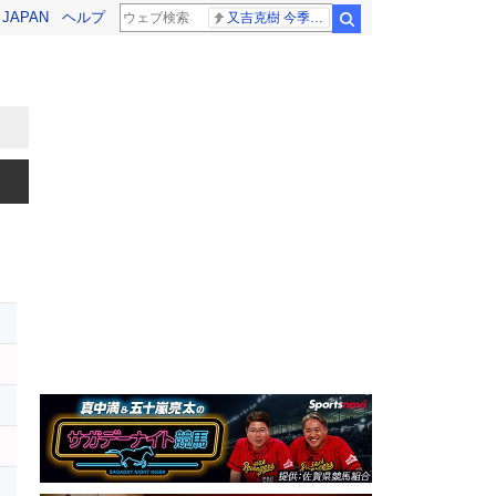
! JAPAN
ヘルプ
又吉克樹 今季限り
検索
レ