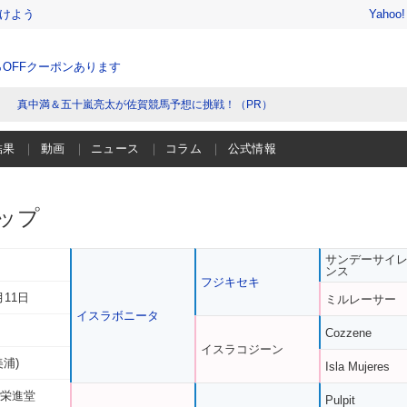
けよう
Yahoo
％OFFクーポンあります
真中満＆五十嵐亮太が佐賀競馬予想に挑戦！（PR）
結果
動画
ニュース
コラム
公式情報
ップ
サンデーサイ
ンス
フジキセキ
月11日
ミルレーサー
イスラボニータ
Cozzene
イスラコジーン
美浦)
Isla Mujeres
 栄進堂
Pulpit