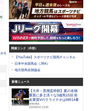
ng
関連リンク（外部）
てみる
【YouTube】スポーツナビ競馬チャンネル
日本中央競馬会（JRA）
地方競馬全国協会
新着ニュース
【大井・黒潮盃枠順】夏の名物
重賞に多士済々な3歳馬15頭 前
走重賞Vのララメテオは8枠14番
netkeiba
2026/8/10 13:00