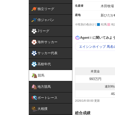
生産者
木田牧場
独立リーグ
産地
新ひだか
侍ジャパン
※性別の色分け [
:牡馬
:牝
Jリーグ
Agent i に聞いてみよ
海外サッカー
エイシンホイップ 馬名
サッカー代表
高校年代
本賞金
競馬
993万円
地方競馬
連対時
46
ボートレース
2026/1/8 00:00
大相撲
総合成績