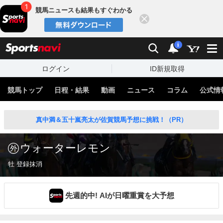
競馬ニュースも結果もすぐわかる
閉じる
スポーツナビ
検索
通知
i
ログイン
ID新規取得
競馬トップ
日程・結果
動画
ニュース
コラム
公式情
真中満＆五十嵐亮太が佐賀競馬予想に挑戦！（PR）
ウォーターレモン
牡 登録抹消
先週的中! AIが日曜重賞を大予想