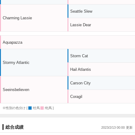
Seattle Slew
Charming Lassie
Lassie Dear
Aquapazza
Storm Cat
Stormy Atlantic
Hail Atlantis
Carson City
Seeinsbelieven
Coragil
※性別の色分け [
:牡馬
:牝馬 ]
総合成績
2023/2/13 00:00