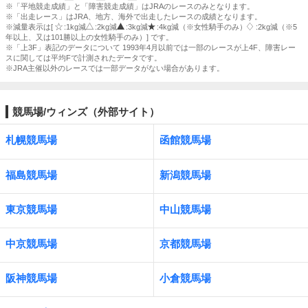
※「平地競走成績」と「障害競走成績」はJRAのレースのみとなります。
※「出走レース」はJRA、地方、海外で出走したレースの成績となります。
※減量表示は[
:1kg減
:2kg減
:3kg減
:4kg減（※女性騎手のみ）
:2kg減（※5
年以上、又は101勝以上の女性騎手のみ）] です。
※「上3F」表記のデータについて 1993年4月以前では一部のレースが上4F、障害レー
スに関しては平均Fで計測されたデータです。
※JRA主催以外のレースでは一部データがない場合があります。
競馬場/ウィンズ（外部サイト）
札幌競馬場
函館競馬場
福島競馬場
新潟競馬場
東京競馬場
中山競馬場
中京競馬場
京都競馬場
阪神競馬場
小倉競馬場