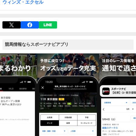
ウィンズ・エクセル
競馬情報ならスポーツナビアプリ