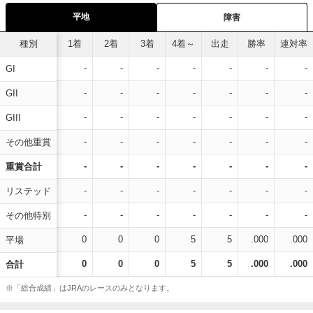
平地
障害
種別
1着
2着
3着
4着～
出走
勝率
連対率
-
-
-
-
-
-
-
GI
-
-
-
-
-
-
-
GII
-
-
-
-
-
-
-
GIII
-
-
-
-
-
-
-
その他重賞
-
-
-
-
-
-
-
重賞合計
-
-
-
-
-
-
-
リステッド
-
-
-
-
-
-
-
その他特別
0
0
0
5
5
.000
.000
平場
0
0
0
5
5
.000
.000
合計
※「総合成績」はJRAのレースのみとなります。