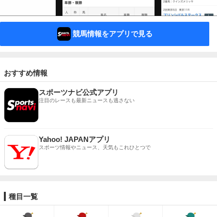
競馬情報をアプリで見る
おすすめ情報
スポーツナビ公式アプリ
注目のレースも最新ニュースも逃さない
Yahoo! JAPANアプリ
スポーツ情報やニュース、天気もこれひとつで
種目一覧