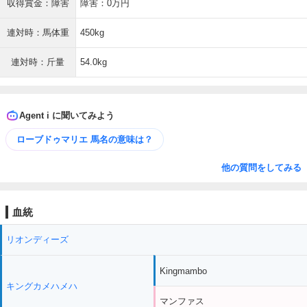
収得賞金：障害
障害：0万円
連対時：馬体重
450kg
連対時：斤量
54.0kg
Agent i に聞いてみよう
ローブドゥマリエ 馬名の意味は？
他の質問をしてみる
血統
リオンディーズ
Kingmambo
キングカメハメハ
マンファス