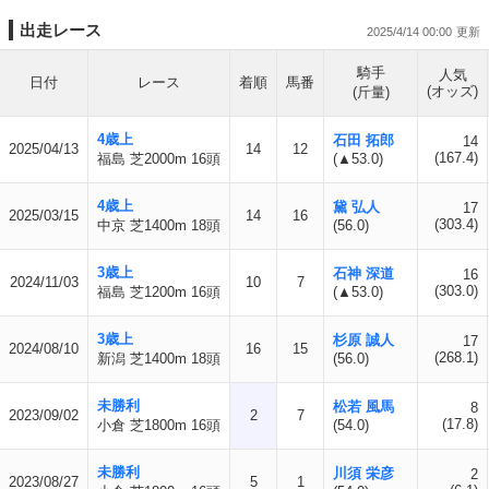
出走レース
2025/4/14 00:00
騎手
人気
日付
レース
着順
馬番
(オッズ)
(斤量)
4歳上
石田 拓郎
14
2025/04/13
14
12
(167.4)
福島 芝2000m 16頭
(▲53.0)
4歳上
黛 弘人
17
2025/03/15
14
16
(303.4)
中京 芝1400m 18頭
(56.0)
3歳上
石神 深道
16
2024/11/03
10
7
(303.0)
福島 芝1200m 16頭
(▲53.0)
3歳上
杉原 誠人
17
2024/08/10
16
15
(268.1)
新潟 芝1400m 18頭
(56.0)
未勝利
松若 風馬
8
2023/09/02
2
7
(17.8)
小倉 芝1800m 16頭
(54.0)
未勝利
川須 栄彦
2
2023/08/27
5
1