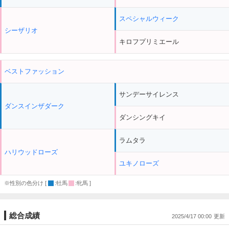
スペシャルウィーク
シーザリオ
キロフプリミエール
ベストファッション
サンデーサイレンス
ダンスインザダーク
ダンシングキイ
ラムタラ
ハリウッドローズ
ユキノローズ
※性別の色分け [
:牡馬
:牝馬 ]
総合成績
2025/4/17 00:00