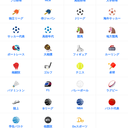
MLB
プロ野球
高校野球
大学野球
独立リーグ
侍ジャパン
Jリーグ
海外サッカー
サッカー代表
高校年代
競馬
地方競馬
ボートレース
大相撲
フィギュア
カーリング
格闘技
ゴルフ
テニス
卓球
F1
バドミントン
バレーボール
ラグビー
NBA
陸上
Bリーグ
バスケ代表
学生バスケ
他競技
Doスポーツ