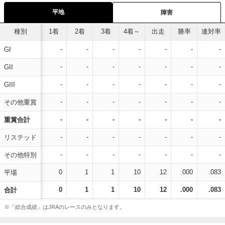
平地
障害
種別
1着
2着
3着
4着～
出走
勝率
連対率
-
-
-
-
-
-
-
GI
-
-
-
-
-
-
-
GII
-
-
-
-
-
-
-
GIII
-
-
-
-
-
-
-
その他重賞
-
-
-
-
-
-
-
重賞合計
-
-
-
-
-
-
-
リステッド
-
-
-
-
-
-
-
その他特別
0
1
1
10
12
.000
.083
平場
0
1
1
10
12
.000
.083
合計
※「総合成績」はJRAのレースのみとなります。