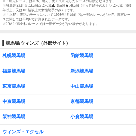
※「出走レース」はJRA、地方、海外で出走したレースの成績となります。
※減量表示は[
:1kg減
:2kg減
:3kg減
:4kg減（※女性騎手のみ）
:2kg減（※5
年以上、又は101勝以上の女性騎手のみ）] です。
※「上3F」表記のデータについて 1993年4月以前では一部のレースが上4F、障害レー
スに関しては平均Fで計測されたデータです。
※JRA主催以外のレースでは一部データがない場合があります。
競馬場/ウィンズ（外部サイト）
札幌競馬場
函館競馬場
福島競馬場
新潟競馬場
東京競馬場
中山競馬場
中京競馬場
京都競馬場
阪神競馬場
小倉競馬場
ウィンズ・エクセル