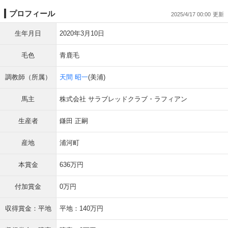
プロフィール
2025/4/17 00:00
生年月日
2020年3月10日
毛色
青鹿毛
調教師（所属）
天間 昭一
(美浦)
馬主
株式会社 サラブレッドクラブ・ラフィアン
生産者
鎌田 正嗣
産地
浦河町
本賞金
636万円
付加賞金
0万円
収得賞金：平地
平地：140万円