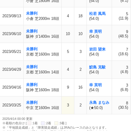
(6.1)
小倉 芝1800m 16頭
(54.0)
未勝利
松若 風馬
5
2023/08/13
4
18
(11.9)
小倉 芝2000m 18頭
(54.0)
未勝利
幸 英明
9
2023/06/10
10
10
(48.5)
阪神 ダ1400m 16頭
(54.0)
未勝利
岩田 望来
7
2023/05/21
5
3
(18.6)
京都 芝1600m 18頭
(54.0)
未勝利
鮫島 克駿
3
2023/04/29
4
2
(4.8)
京都 芝1600m 14頭
(54.0)
未勝利
幸 英明
3
2023/04/16
9
16
(6.8)
阪神 芝1600m 18頭
(54.0)
未勝利
永島 まなみ
8
2023/03/25
3
2
(30.5)
中京 芝1600m 16頭
(★50.0)
2025/4/14 00:00 更新
※着順の色分け [
:1着
:2着
:3着 ]
※「平地競走成績」と「障害競走成績」はJRAのレースのみとなります。