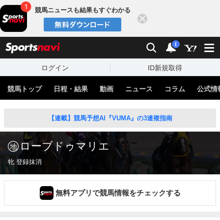
競馬ニュースも結果もすぐわかる
閉じる
スポーツナビ
検索
通知
i
ログイン
ID新規取得
競馬トップ
日程・結果
動画
ニュース
コラム
公式情
【連載】競馬予想AI『VUMA』の3連複指南
ローブドゥマリエ
牝 登録抹消
無料アプリで競馬情報をチェックする