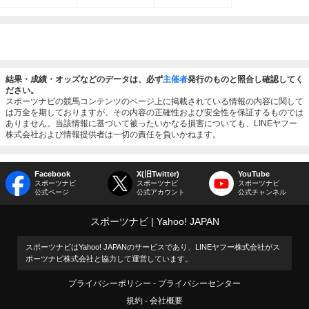
結果・成績・オッズなどのデータは、必ず
主催者
発行のものと照合し確認してく
ださい。
スポーツナビの競馬コンテンツのページ上に掲載されている情報の内容に関して
は万全を期しておりますが、その内容の正確性および安全性を保証するものでは
ありません。当該情報に基づいて被ったいかなる損害についても、LINEヤフー
株式会社および情報提供者は一切の責任を負いかねます。
Facebook
X(旧Twitter)
YouTube
スポーツナビ
スポーツナビ
スポーツナビ
公式ページ
公式アカウント
公式チャンネル
スポーツナビ
Yahoo! JAPAN
スポーツナビはYahoo! JAPANのサービスであり、LINEヤフー株式会社がス
ポーツナビ株式会社と協力して運営しています。
プライバシーポリシー
プライバシーセンター
規約
会社概要