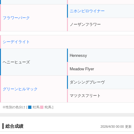
ニホンピロウイナー
フラワーパーク
ノーザンフラワー
シーデイライト
Hennessy
ヘニーヒューズ
Meadow Flyer
ダンシングブレーヴ
グリーンヒルマック
マツクスフリート
※性別の色分け [
:牡馬
:牝馬 ]
総合成績
2026/4/30 00:00