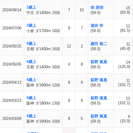
3歳上
幸 英明
15
2024/09/14
7
10
(93.8)
中京 ダ1400m 15頭
(58.0)
3歳上
酒井 学
12
2024/07/06
9
7
(81.5)
小倉 ダ1700m 16頭
(58.0)
4歳上
菱田 裕二
11
2024/05/25
12
2
(45.4)
京都 ダ1400m 16頭
(58.0)
4歳上
荻野 琢真
14
2024/05/05
4
8
(125.0)
京都 ダ1400m 16頭
(58.0)
4歳上
荻野 琢真
11
2024/04/13
9
9
(102.7)
阪神 ダ1800m 12頭
(58.0)
4歳上
荻野 琢真
12
2024/03/23
9
9
(152.1)
阪神 ダ1800m 13頭
(58.0)
4歳上
荻野 琢真
6
2024/03/09
9
5
(15.0)
阪神 ダ1800m 10頭
(58.0)