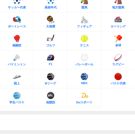
サッカー代表
高校年代
競馬
地方競馬
ボートレース
大相撲
フィギュア
カーリング
格闘技
ゴルフ
テニス
卓球
F1
バドミントン
バレーボール
ラグビー
NBA
陸上
Bリーグ
バスケ代表
学生バスケ
他競技
Doスポーツ