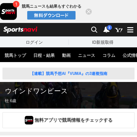
競馬ニュースも結果もすぐわかる
閉じる
スポーツナビ
検索
通知
i
ログイン
ID新規取得
競馬トップ
日程・結果
動画
ニュース
コラム
公式情
【連載】競馬予想AI『VUMA』の3連複指南
ウインドワンピース
牡 6歳
無料アプリで競馬情報をチェックする