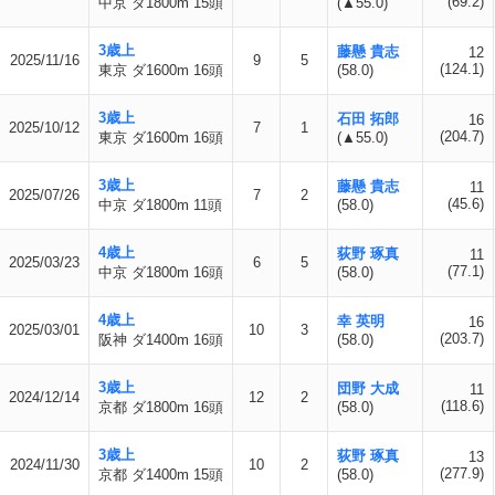
(69.2)
中京 ダ1800m 15頭
(▲55.0)
3歳上
藤懸 貴志
12
2025/11/16
9
5
(124.1)
東京 ダ1600m 16頭
(58.0)
3歳上
石田 拓郎
16
2025/10/12
7
1
(204.7)
東京 ダ1600m 16頭
(▲55.0)
3歳上
藤懸 貴志
11
2025/07/26
7
2
(45.6)
中京 ダ1800m 11頭
(58.0)
4歳上
荻野 琢真
11
2025/03/23
6
5
(77.1)
中京 ダ1800m 16頭
(58.0)
4歳上
幸 英明
16
2025/03/01
10
3
(203.7)
阪神 ダ1400m 16頭
(58.0)
3歳上
団野 大成
11
2024/12/14
12
2
(118.6)
京都 ダ1800m 16頭
(58.0)
3歳上
荻野 琢真
13
2024/11/30
10
2
(277.9)
京都 ダ1400m 15頭
(58.0)