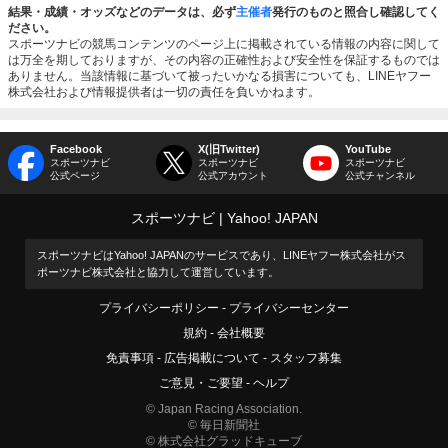
結果・成績・オッズなどのデータは、必ず
主催者
発行のものと照合し確認してく
ださい。
スポーツナビの競馬コンテンツのページ上に掲載されている情報の内容に関して
は万全を期しておりますが、その内容の正確性および安全性を保証するものでは
ありません。当該情報に基づいて被ったいかなる損害についても、LINEヤフー
株式会社および情報提供者は一切の責任を負いかねます。
Facebook
X(旧Twitter)
YouTube
スポーツナビ
スポーツナビ
スポーツナビ
公式ページ
公式アカウント
公式チャンネル
スポーツナビ
Yahoo! JAPAN
スポーツナビはYahoo! JAPANのサービスであり、LINEヤフー株式会社がス
ポーツナビ株式会社と協力して運営しています。
プライバシーポリシー
プライバシーセンター
規約
会社概要
免責事項
広告掲載について
スタッフ募集
ご意見・ご要望
ヘルプ
© Japan Racing Association.
© 毎日新聞社
© 株式会社グラッドキューブ