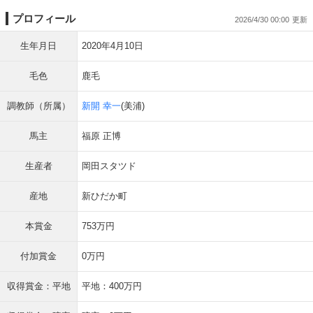
プロフィール
2026/4/30 00:00
生年月日
2020年4月10日
毛色
鹿毛
調教師（所属）
新開 幸一
(美浦)
馬主
福原 正博
生産者
岡田スタツド
産地
新ひだか町
本賞金
753万円
付加賞金
0万円
収得賞金：平地
平地：400万円