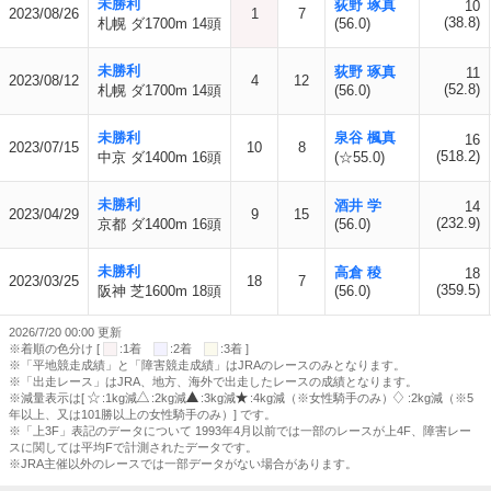
未勝利
荻野 琢真
10
2023/08/26
1
7
(38.8)
札幌 ダ1700m 14頭
(56.0)
未勝利
荻野 琢真
11
2023/08/12
4
12
(52.8)
札幌 ダ1700m 14頭
(56.0)
未勝利
泉谷 楓真
16
2023/07/15
10
8
(518.2)
中京 ダ1400m 16頭
(☆55.0)
未勝利
酒井 学
14
2023/04/29
9
15
(232.9)
京都 ダ1400m 16頭
(56.0)
未勝利
高倉 稜
18
2023/03/25
18
7
(359.5)
阪神 芝1600m 18頭
(56.0)
2026/7/20 00:00 更新
※着順の色分け [
:1着
:2着
:3着 ]
※「平地競走成績」と「障害競走成績」はJRAのレースのみとなります。
※「出走レース」はJRA、地方、海外で出走したレースの成績となります。
※減量表示は[
:1kg減
:2kg減
:3kg減
:4kg減（※女性騎手のみ）
:2kg減（※5
年以上、又は101勝以上の女性騎手のみ）] です。
※「上3F」表記のデータについて 1993年4月以前では一部のレースが上4F、障害レー
スに関しては平均Fで計測されたデータです。
※JRA主催以外のレースでは一部データがない場合があります。