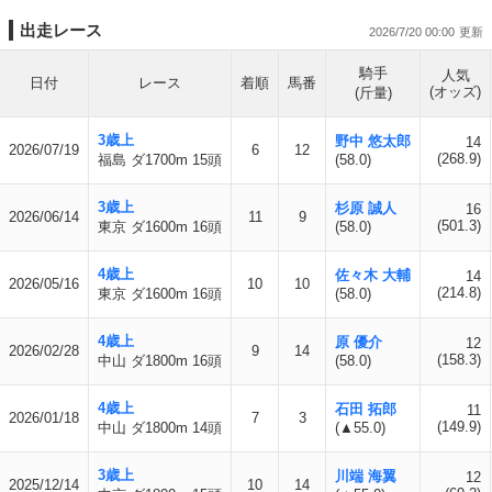
出走レース
2026/7/20 00:00
騎手
人気
日付
レース
着順
馬番
(オッズ)
(斤量)
3歳上
野中 悠太郎
14
2026/07/19
6
12
(268.9)
福島 ダ1700m 15頭
(58.0)
3歳上
杉原 誠人
16
2026/06/14
11
9
(501.3)
東京 ダ1600m 16頭
(58.0)
4歳上
佐々木 大輔
14
2026/05/16
10
10
(214.8)
東京 ダ1600m 16頭
(58.0)
4歳上
原 優介
12
2026/02/28
9
14
(158.3)
中山 ダ1800m 16頭
(58.0)
4歳上
石田 拓郎
11
2026/01/18
7
3
(149.9)
中山 ダ1800m 14頭
(▲55.0)
3歳上
川端 海翼
12
2025/12/14
10
14