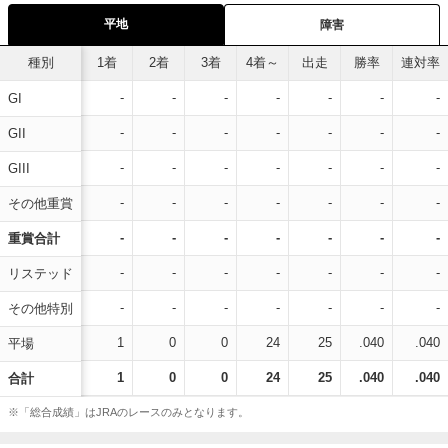
平地
障害
種別
1着
2着
3着
4着～
出走
勝率
連対率
-
-
-
-
-
-
-
GI
-
-
-
-
-
-
-
GII
-
-
-
-
-
-
-
GIII
-
-
-
-
-
-
-
その他重賞
-
-
-
-
-
-
-
重賞合計
-
-
-
-
-
-
-
リステッド
-
-
-
-
-
-
-
その他特別
1
0
0
24
25
.040
.040
平場
1
0
0
24
25
.040
.040
合計
※「総合成績」はJRAのレースのみとなります。