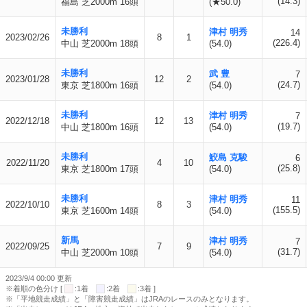
(14.3)
福島 芝2000m 16頭
(★50.0)
未勝利
津村 明秀
14
2023/02/26
8
1
(226.4)
中山 芝2000m 18頭
(54.0)
未勝利
武 豊
7
2023/01/28
12
2
(24.7)
東京 芝1800m 16頭
(54.0)
未勝利
津村 明秀
7
2022/12/18
12
13
(19.7)
中山 芝1800m 16頭
(54.0)
未勝利
鮫島 克駿
6
2022/11/20
4
10
(25.8)
東京 芝1800m 17頭
(54.0)
未勝利
津村 明秀
11
2022/10/10
8
3
(155.5)
東京 芝1600m 14頭
(54.0)
新馬
津村 明秀
7
2022/09/25
7
9
(31.7)
中山 芝2000m 10頭
(54.0)
2023/9/4 00:00 更新
※着順の色分け [
:1着
:2着
:3着 ]
※「平地競走成績」と「障害競走成績」はJRAのレースのみとなります。