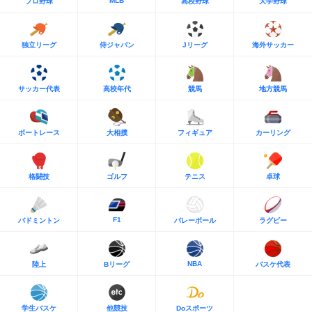
MLB
プロ野球
高校野球
大学野球
独立リーグ
侍ジャパン
Jリーグ
海外サッカー
サッカー代表
高校年代
競馬
地方競馬
ボートレース
大相撲
フィギュア
カーリング
格闘技
ゴルフ
テニス
卓球
F1
バドミントン
バレーボール
ラグビー
NBA
陸上
Bリーグ
バスケ代表
学生バスケ
他競技
Doスポーツ