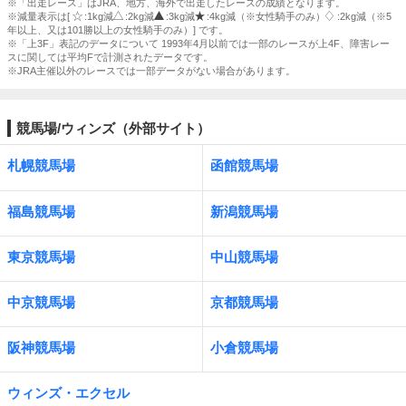
※「出走レース」はJRA、地方、海外で出走したレースの成績となります。
※減量表示は[
:1kg減
:2kg減
:3kg減
:4kg減（※女性騎手のみ）
:2kg減（※5
年以上、又は101勝以上の女性騎手のみ）] です。
※「上3F」表記のデータについて 1993年4月以前では一部のレースが上4F、障害レー
スに関しては平均Fで計測されたデータです。
※JRA主催以外のレースでは一部データがない場合があります。
競馬場/ウィンズ（外部サイト）
札幌競馬場
函館競馬場
福島競馬場
新潟競馬場
東京競馬場
中山競馬場
中京競馬場
京都競馬場
阪神競馬場
小倉競馬場
ウィンズ・エクセル