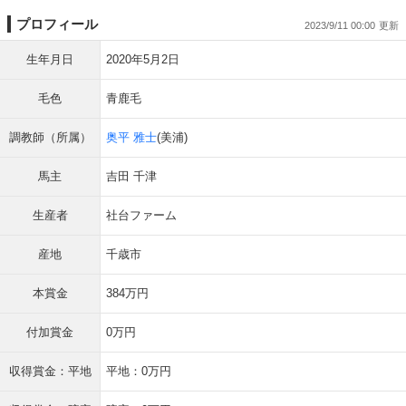
プロフィール
2023/9/11 00:00
生年月日
2020年5月2日
毛色
青鹿毛
調教師（所属）
奥平 雅士
(美浦)
馬主
吉田 千津
生産者
社台ファーム
産地
千歳市
本賞金
384万円
付加賞金
0万円
収得賞金：平地
平地：0万円