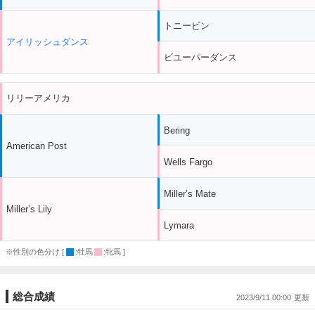
トニービン
アイリッシュダンス
ビユーパーダンス
リリーアメリカ
Bering
American Post
Wells Fargo
Miller’s Mate
Miller’s Lily
Lymara
※性別の色分け [
:牡馬
:牝馬 ]
総合成績
2023/9/11 00:00