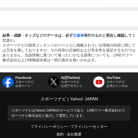
結果・成績・オッズなどのデータは、必ず
主催者
発行のものと照合し確認してく
ださい。
スポーツナビの競馬コンテンツのページ上に掲載されている情報の内容に関して
は万全を期しておりますが、その内容の正確性および安全性を保証するものでは
ありません。当該情報に基づいて被ったいかなる損害についても、LINEヤフー
株式会社および情報提供者は一切の責任を負いかねます。
Facebook
X(旧Twitter)
YouTube
スポーツナビ
スポーツナビ
スポーツナビ
公式ページ
公式アカウント
公式チャンネル
スポーツナビ
Yahoo! JAPAN
スポーツナビはYahoo! JAPANのサービスであり、LINEヤフー株式会社がス
ポーツナビ株式会社と協力して運営しています。
プライバシーポリシー
プライバシーセンター
規約
会社概要