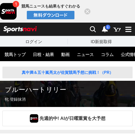
競馬ニュースも結果もすぐわかる
閉じる
スポーツナビ
検索
通知
i
ログイン
ID新規取得
競馬トップ
日程・結果
動画
ニュース
コラム
公式情
真中満＆五十嵐亮太が佐賀競馬予想に挑戦！（PR）
ブルーハートリリー
牝 登録抹消
先週的中! AIが日曜重賞を大予想