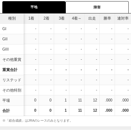
平地
障害
種別
1着
2着
3着
4着～
出走
勝率
連対率
-
-
-
-
-
-
-
GI
-
-
-
-
-
-
-
GII
-
-
-
-
-
-
-
GIII
-
-
-
-
-
-
-
その他重賞
-
-
-
-
-
-
-
重賞合計
-
-
-
-
-
-
-
リステッド
-
-
-
-
-
-
-
その他特別
0
0
1
11
12
.000
.000
平場
0
0
1
11
12
.000
.000
合計
※「総合成績」はJRAのレースのみとなります。