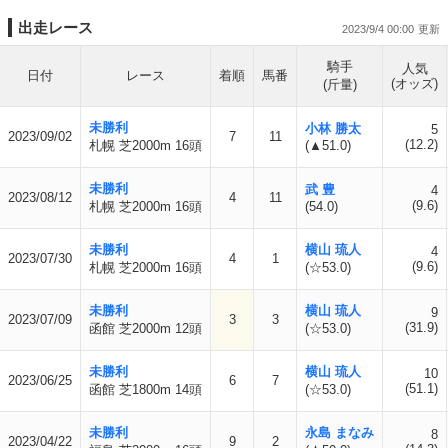
出走レース
2023/9/4 00:00
騎手
人気
日付
レース
着順
馬番
(オッズ)
(斤量)
未勝利
小林 勝太
5
2023/09/02
7
11
(12.2)
札幌 芝2000m 16頭
(▲51.0)
未勝利
武 豊
4
2023/08/12
4
11
(9.6)
札幌 芝2000m 16頭
(54.0)
未勝利
横山 琉人
4
2023/07/30
4
1
(9.6)
札幌 芝2000m 16頭
(☆53.0)
未勝利
横山 琉人
9
2023/07/09
3
3
(31.9)
函館 芝2000m 12頭
(☆53.0)
未勝利
横山 琉人
10
2023/06/25
6
7
(51.1)
函館 芝1800m 14頭
(☆53.0)
未勝利
永島 まなみ
8
2023/04/22
9
2