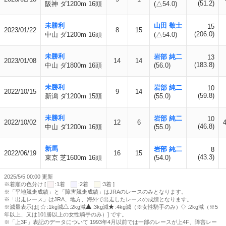
(51.2)
阪神 ダ1200m 16頭
(△54.0)
未勝利
山田 敬士
15
2023/01/22
8
15
(206.0)
中山 ダ1200m 16頭
(△54.0)
未勝利
岩部 純二
13
2023/01/08
14
14
(183.8)
中山 ダ1800m 16頭
(56.0)
未勝利
岩部 純二
10
2022/10/15
9
14
(59.8)
新潟 ダ1200m 15頭
(55.0)
未勝利
岩部 純二
10
2022/10/02
12
6
(46.8)
中山 ダ1200m 16頭
(55.0)
新馬
岩部 純二
8
2022/06/19
16
15
(43.3)
東京 芝1600m 16頭
(54.0)
2025/5/5 00:00 更新
※着順の色分け [
:1着
:2着
:3着 ]
※「平地競走成績」と「障害競走成績」はJRAのレースのみとなります。
※「出走レース」はJRA、地方、海外で出走したレースの成績となります。
※減量表示は[
:1kg減
:2kg減
:3kg減
:4kg減（※女性騎手のみ）
:2kg減（※5
年以上、又は101勝以上の女性騎手のみ）] です。
※「上3F」表記のデータについて 1993年4月以前では一部のレースが上4F、障害レー