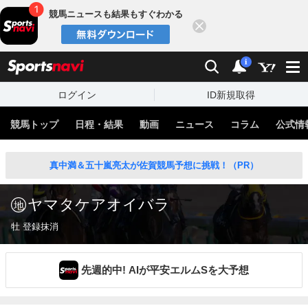
競馬ニュースも結果もすぐわかる
閉じる
スポーツナビ
検索
通知
i
ログイン
ID新規取得
競馬トップ
日程・結果
動画
ニュース
コラム
公式情
真中満＆五十嵐亮太が佐賀競馬予想に挑戦！（PR）
ヤマタケアオイバラ
牡 登録抹消
先週的中! AIが平安エルムSを大予想