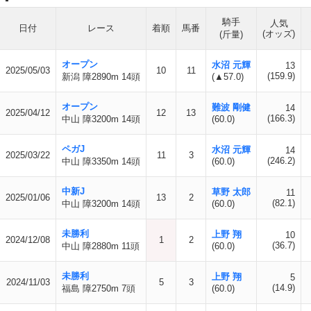
騎手
人気
日付
レース
着順
馬番
(オッズ)
(斤量)
オープン
水沼 元輝
13
2025/05/03
10
11
(159.9)
新潟 障2890m 14頭
(▲57.0)
オープン
難波 剛健
14
2025/04/12
12
13
(166.3)
中山 障3200m 14頭
(60.0)
ペガJ
水沼 元輝
14
2025/03/22
11
3
(246.2)
中山 障3350m 14頭
(60.0)
中新J
草野 太郎
11
2025/01/06
13
2
(82.1)
中山 障3200m 14頭
(60.0)
未勝利
上野 翔
10
2024/12/08
1
2
(36.7)
中山 障2880m 11頭
(60.0)
未勝利
上野 翔
5
2024/11/03
5
3
(14.9)
福島 障2750m 7頭
(60.0)