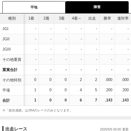
障害
平地
種別
1着
2着
3着
4着～
出走
勝率
連対率
-
-
-
-
-
-
-
JGI
-
-
-
-
-
-
-
JGII
-
-
-
-
-
-
-
JGIII
-
-
-
-
-
-
-
その他重賞
-
-
-
-
-
-
-
重賞合計
0
0
0
2
2
.000
.000
その他特別
1
0
0
4
5
.200
.200
平場
1
0
0
6
7
.143
.143
合計
※「総合成績」はJRAのレースのみとなります。
出走レース
2025/5/5 00:00