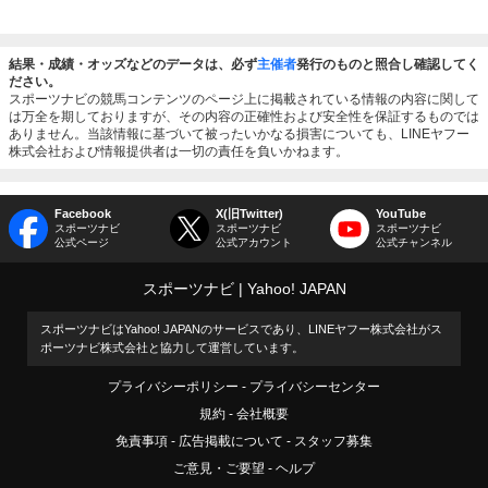
結果・成績・オッズなどのデータは、必ず
主催者
発行のものと照合し確認してく
ださい。
スポーツナビの競馬コンテンツのページ上に掲載されている情報の内容に関して
は万全を期しておりますが、その内容の正確性および安全性を保証するものでは
ありません。当該情報に基づいて被ったいかなる損害についても、LINEヤフー
株式会社および情報提供者は一切の責任を負いかねます。
Facebook
X(旧Twitter)
YouTube
スポーツナビ
スポーツナビ
スポーツナビ
公式ページ
公式アカウント
公式チャンネル
スポーツナビ
Yahoo! JAPAN
スポーツナビはYahoo! JAPANのサービスであり、LINEヤフー株式会社がス
ポーツナビ株式会社と協力して運営しています。
プライバシーポリシー
プライバシーセンター
規約
会社概要
免責事項
広告掲載について
スタッフ募集
ご意見・ご要望
ヘルプ