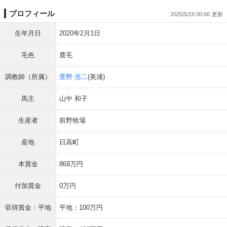
プロフィール
2025/5/19 00:00
生年月日
2020年2月1日
毛色
鹿毛
調教師（所属）
萱野 浩二
(美浦)
馬主
山中 和子
生産者
前野牧場
産地
日高町
本賞金
869万円
付加賞金
0万円
収得賞金：平地
平地：100万円