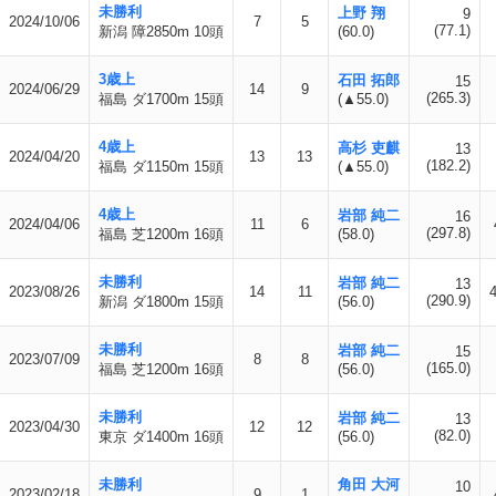
未勝利
上野 翔
9
2024/10/06
7
5
(77.1)
新潟 障2850m 10頭
(60.0)
3歳上
石田 拓郎
15
2024/06/29
14
9
(265.3)
福島 ダ1700m 15頭
(▲55.0)
4歳上
高杉 吏麒
13
2024/04/20
13
13
(182.2)
福島 ダ1150m 15頭
(▲55.0)
4歳上
岩部 純二
16
2024/04/06
11
6
(297.8)
福島 芝1200m 16頭
(58.0)
未勝利
岩部 純二
13
2023/08/26
14
11
(290.9)
新潟 ダ1800m 15頭
(56.0)
未勝利
岩部 純二
15
2023/07/09
8
8
(165.0)
福島 芝1200m 16頭
(56.0)
未勝利
岩部 純二
13
2023/04/30
12
12
(82.0)
東京 ダ1400m 16頭
(56.0)
未勝利
角田 大河
10
2023/02/18
9
1