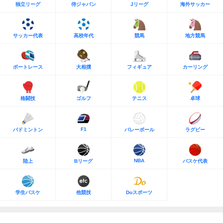
独立リーグ
侍ジャパン
Jリーグ
海外サッカー
サッカー代表
高校年代
競馬
地方競馬
ボートレース
大相撲
フィギュア
カーリング
格闘技
ゴルフ
テニス
卓球
F1
バドミントン
バレーボール
ラグビー
NBA
陸上
Bリーグ
バスケ代表
学生バスケ
他競技
Doスポーツ