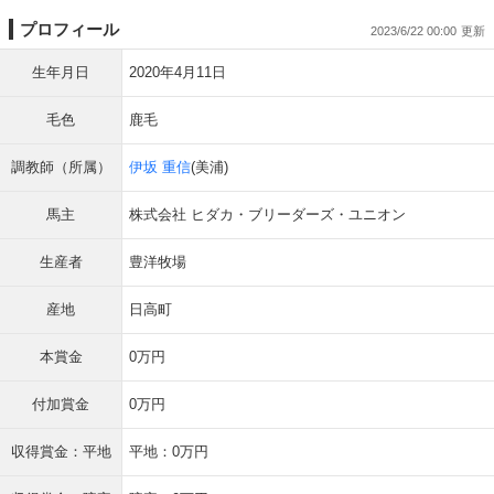
プロフィール
2023/6/22 00:00
生年月日
2020年4月11日
毛色
鹿毛
調教師（所属）
伊坂 重信
(美浦)
馬主
株式会社 ヒダカ・ブリーダーズ・ユニオン
生産者
豊洋牧場
産地
日高町
本賞金
0万円
付加賞金
0万円
収得賞金：平地
平地：0万円