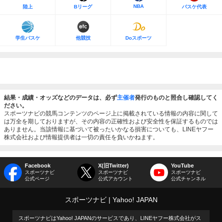
NBA
陸上
Bリーグ
バスケ代表
学生バスケ
他競技
Doスポーツ
結果・成績・オッズなどのデータは、必ず
主催者
発行のものと照合し確認してく
ださい。
スポーツナビの競馬コンテンツのページ上に掲載されている情報の内容に関して
は万全を期しておりますが、その内容の正確性および安全性を保証するものでは
ありません。当該情報に基づいて被ったいかなる損害についても、LINEヤフー
株式会社および情報提供者は一切の責任を負いかねます。
Facebook
X(旧Twitter)
YouTube
スポーツナビ
スポーツナビ
スポーツナビ
公式ページ
公式アカウント
公式チャンネル
スポーツナビ
Yahoo! JAPAN
スポーツナビはYahoo! JAPANのサービスであり、LINEヤフー株式会社がス