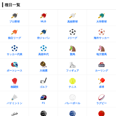
種目一覧
MLB
プロ野球
高校野球
大学野球
独立リーグ
侍ジャパン
Jリーグ
海外サッカー
サッカー代表
高校年代
競馬
地方競馬
ボートレース
大相撲
フィギュア
カーリング
格闘技
ゴルフ
テニス
卓球
F1
バドミントン
バレーボール
ラグビー