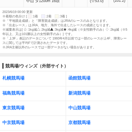
(101.2)
中山 ダ1200m 16頭
(☆53.0)
2023/6/19 00:00 更新
※着順の色分け [
:1着
:2着
:3着 ]
※「平地競走成績」と「障害競走成績」はJRAのレースのみとなります。
※「出走レース」はJRA、地方、海外で出走したレースの成績となります。
※減量表示は[
:1kg減
:2kg減
:3kg減
:4kg減（※女性騎手のみ）
:2kg減（※5
年以上、又は101勝以上の女性騎手のみ）] です。
※「上3F」表記のデータについて 1993年4月以前では一部のレースが上4F、障害レー
スに関しては平均Fで計測されたデータです。
※JRA主催以外のレースでは一部データがない場合があります。
競馬場/ウィンズ（外部サイト）
札幌競馬場
函館競馬場
福島競馬場
新潟競馬場
東京競馬場
中山競馬場
中京競馬場
京都競馬場