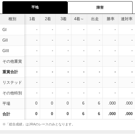
平地
障害
種別
1着
2着
3着
4着～
出走
勝率
連対率
-
-
-
-
-
-
-
GI
-
-
-
-
-
-
-
GII
-
-
-
-
-
-
-
GIII
-
-
-
-
-
-
-
その他重賞
-
-
-
-
-
-
-
重賞合計
-
-
-
-
-
-
-
リステッド
-
-
-
-
-
-
-
その他特別
0
0
0
6
6
.000
.000
平場
0
0
0
6
6
.000
.000
合計
※「総合成績」はJRAのレースのみとなります。