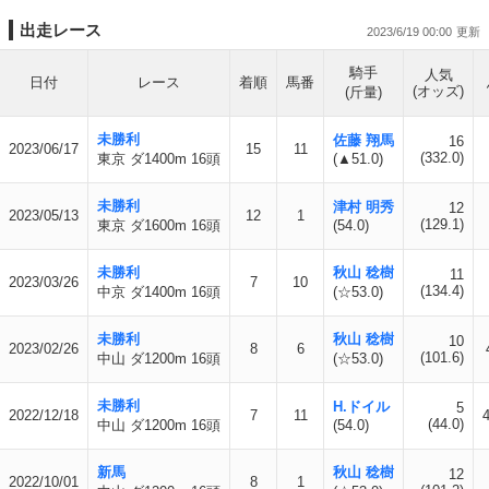
出走レース
2023/6/19 00:00
騎手
人気
日付
レース
着順
馬番
(オッズ)
(斤量)
未勝利
佐藤 翔馬
16
2023/06/17
15
11
(332.0)
東京 ダ1400m 16頭
(▲51.0)
未勝利
津村 明秀
12
2023/05/13
12
1
(129.1)
東京 ダ1600m 16頭
(54.0)
未勝利
秋山 稔樹
11
2023/03/26
7
10
(134.4)
中京 ダ1400m 16頭
(☆53.0)
未勝利
秋山 稔樹
10
2023/02/26
8
6
(101.6)
中山 ダ1200m 16頭
(☆53.0)
未勝利
H.ドイル
5
2022/12/18
7
11
4
(44.0)
中山 ダ1200m 16頭
(54.0)
新馬
秋山 稔樹
12
2022/10/01
8
1