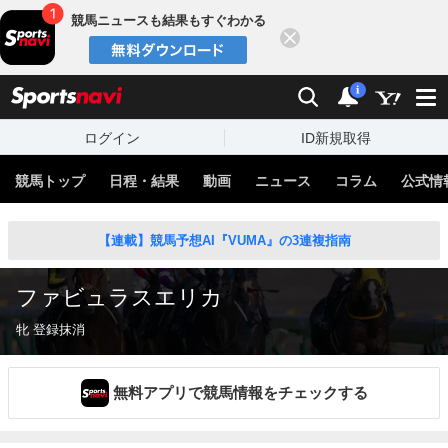
競馬ニュースも結果もすぐわかる
閉じる
スポーツナビ
検索
通知
i
ログイン
ID新規取得
競馬トップ
日程・結果
動画
ニュース
コラム
公式情
【連載】競馬予想AI『VUMA』の3連複指南
ファビュラスエリカ
牝 登録抹消
無料アプリで競馬情報をチェックする