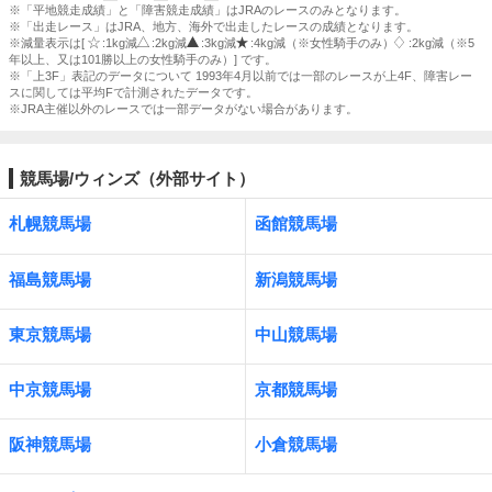
※「平地競走成績」と「障害競走成績」はJRAのレースのみとなります。
※「出走レース」はJRA、地方、海外で出走したレースの成績となります。
※減量表示は[
:1kg減
:2kg減
:3kg減
:4kg減（※女性騎手のみ）
:2kg減（※5
年以上、又は101勝以上の女性騎手のみ）] です。
※「上3F」表記のデータについて 1993年4月以前では一部のレースが上4F、障害レー
スに関しては平均Fで計測されたデータです。
※JRA主催以外のレースでは一部データがない場合があります。
競馬場/ウィンズ（外部サイト）
札幌競馬場
函館競馬場
福島競馬場
新潟競馬場
東京競馬場
中山競馬場
中京競馬場
京都競馬場
阪神競馬場
小倉競馬場