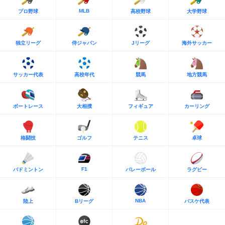
MLB
プロ野球
高校野球
大学野球
独立リーグ
侍ジャパン
Jリーグ
海外サッカー
サッカー代表
高校年代
競馬
地方競馬
ボートレース
大相撲
フィギュア
カーリング
格闘技
ゴルフ
テニス
卓球
F1
バドミントン
バレーボール
ラグビー
NBA
陸上
Bリーグ
バスケ代表