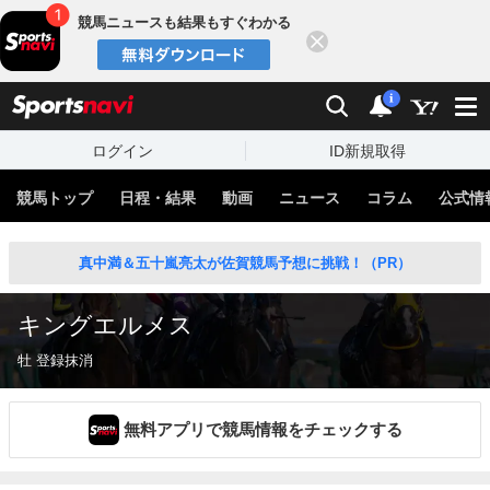
競馬ニュースも結果もすぐわかる
閉じる
スポーツナビ
検索
通知
i
ログイン
ID新規取得
競馬トップ
日程・結果
動画
ニュース
コラム
公式情
真中満＆五十嵐亮太が佐賀競馬予想に挑戦！（PR）
キングエルメス
牡 登録抹消
無料アプリで競馬情報をチェックする