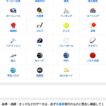
サッカー代表
高校年代
競馬
地方競馬
ボートレース
大相撲
フィギュア
カーリング
格闘技
ゴルフ
テニス
卓球
F1
バドミントン
バレーボール
ラグビー
NBA
陸上
Bリーグ
バスケ代表
学生バスケ
他競技
Doスポーツ
結果・成績・オッズなどのデータは、必ず
主催者
発行のものと照合し確認してく