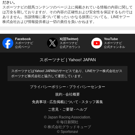
ださい。
スポーツナビの競馬コンテンツのページ上に掲載されている情報の内容に関して
は万全を期しておりますが、その内容の正確性および安全性を保証するものでは
ありません。当該情報に基づいて被ったいかなる損害についても、LINEヤフー
株式会社および情報提供者は一切の責任を負いかねます。
Facebook
X(旧Twitter)
YouTube
スポーツナビ
スポーツナビ
スポーツナビ
公式ページ
公式アカウント
公式チャンネル
スポーツナビ
Yahoo! JAPAN
スポーツナビはYahoo! JAPANのサービスであり、LINEヤフー株式会社がス
ポーツナビ株式会社と協力して運営しています。
プライバシーポリシー
プライバシーセンター
規約
会社概要
免責事項
広告掲載について
スタッフ募集
ご意見・ご要望
ヘルプ
© Japan Racing Association.
© 毎日新聞社
© 株式会社グラッドキューブ
© Sportsnavi