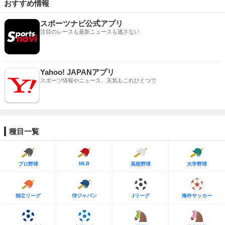
おすすめ情報
スポーツナビ公式アプリ
注目のレースも最新ニュースも逃さない
Yahoo! JAPANアプリ
スポーツ情報やニュース、天気もこれひとつで
種目一覧
MLB
プロ野球
高校野球
大学野球
独立リーグ
侍ジャパン
Jリーグ
海外サッカー