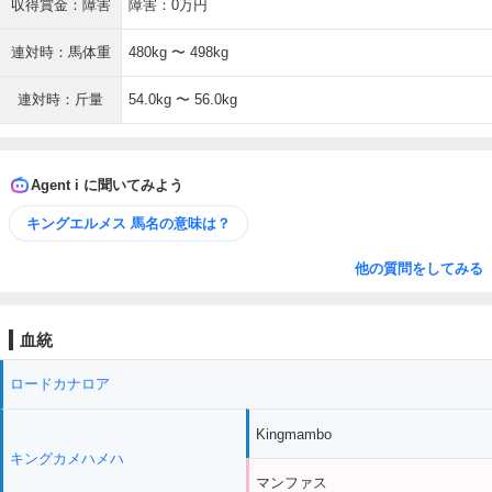
収得賞金：障害
障害：0万円
連対時：馬体重
480kg 〜 498kg
連対時：斤量
54.0kg 〜 56.0kg
Agent i に聞いてみよう
キングエルメス 馬名の意味は？
他の質問をしてみる
血統
ロードカナロア
Kingmambo
キングカメハメハ
マンファス