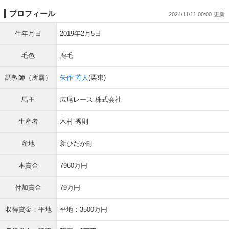
プロフィール
2024/11/11 00:00
生年月日
2019年2月5日
毛色
鹿毛
調教師（所属）
矢作 芳人
(栗東)
馬主
広尾レース 株式会社
生産者
木村 秀則
産地
新ひだか町
本賞金
7960万円
付加賞金
79万円
収得賞金：平地
平地：3500万円