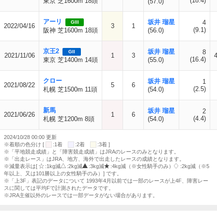
(18.4)
東京 芝1600m 18頭
(57.0)
アーリ
坂井 瑠星
4
GIII
2022/04/16
3
1
(9.1)
阪神 芝1600m 18頭
(56.0)
京王2
坂井 瑠星
8
GII
2021/11/06
1
3
(16.4)
東京 芝1400m 14頭
(55.0)
クロー
坂井 瑠星
1
2021/08/22
5
6
(2.5)
札幌 芝1500m 11頭
(54.0)
新馬
坂井 瑠星
2
2021/06/26
1
6
(4.4)
札幌 芝1200m 8頭
(54.0)
2024/10/28 00:00 更新
※着順の色分け [
:1着
:2着
:3着 ]
※「平地競走成績」と「障害競走成績」はJRAのレースのみとなります。
※「出走レース」はJRA、地方、海外で出走したレースの成績となります。
※減量表示は[
:1kg減
:2kg減
:3kg減
:4kg減（※女性騎手のみ）
:2kg減（※5
年以上、又は101勝以上の女性騎手のみ）] です。
※「上3F」表記のデータについて 1993年4月以前では一部のレースが上4F、障害レー
スに関しては平均Fで計測されたデータです。
※JRA主催以外のレースでは一部データがない場合があります。