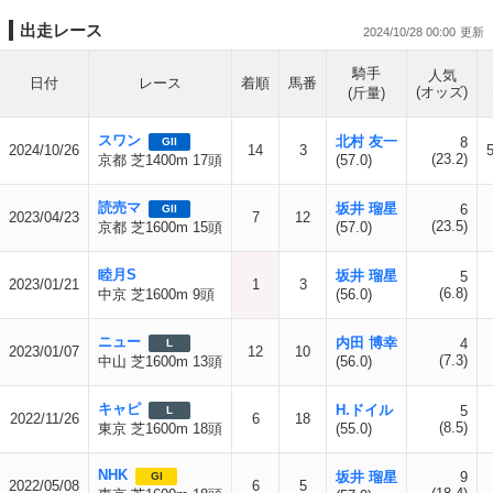
出走レース
2024/10/28 00:00
騎手
人気
日付
レース
着順
馬番
(オッズ)
(斤量)
スワン
北村 友一
8
GII
2024/10/26
14
3
(23.2)
京都 芝1400m 17頭
(57.0)
読売マ
坂井 瑠星
6
GII
2023/04/23
7
12
(23.5)
京都 芝1600m 15頭
(57.0)
睦月S
坂井 瑠星
5
2023/01/21
1
3
(6.8)
中京 芝1600m 9頭
(56.0)
ニュー
内田 博幸
4
L
2023/01/07
12
10
(7.3)
中山 芝1600m 13頭
(56.0)
キャピ
H.ドイル
5
L
2022/11/26
6
18
(8.5)
東京 芝1600m 18頭
(55.0)
NHK
坂井 瑠星
9
GI
2022/05/08
6
5