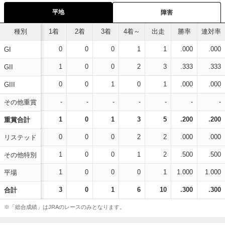
平地
障害
種別
1着
2着
3着
4着～
出走
勝率
連対率
0
0
0
1
1
.000
.000
GI
1
0
0
2
3
.333
.333
GII
0
0
1
0
1
.000
.000
GIII
-
-
-
-
-
-
-
その他重賞
1
0
1
3
5
.200
.200
重賞合計
0
0
0
2
2
.000
.000
リステッド
1
0
0
1
2
.500
.500
その他特別
1
0
0
0
1
1.000
1.000
平場
3
0
1
6
10
.300
.300
合計
※「総合成績」はJRAのレースのみとなります。