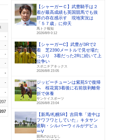
【シャーガーＣ】武豊騎手は２
着が最高成績も英国競馬でも抜
群の存在感示す 現地実況は
「５７歳」に仰天
率
馬トク報知
2026/8/9 0:12
-
【シャーガーC】武豊が3Rで2
-
着 芝2390メートルで見せ場た
-
っぷり 3着だった2Rに続いて上
位争い
-
スポニチアネックス
2026/8/8 23:05
-
ジッピーチューンは紫苑Sで復帰
-
へ 桜花賞3着後に右前肢剥離骨
-
折で休養
サンケイスポーツ
.207
2026/8/8 23:04
.207
【新馬/札幌5R】吉田隼「道中は
フワフワとしていた」キタサン
産駒・シルバーウィルがデビュ
ーV
競馬のおはなし