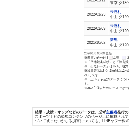
2022/02/12
東京 ダ130
未勝利
2022/01/23
中山 ダ120
未勝利
2022/01/09
中山 ダ120
新馬
2021/10/02
中山 ダ120
2026/1/6 00:00 更新
※着順の色分け [
:1着
※「平地競走成績」と「障害競
※「出走レース」はJRA、地
※減量表示は[
:1kg減
:2k
み）] です。
※「上3F」表記のデータについ
す。
※JRA主催以外のレースでは
結果・成績・オッズなどのデータは、必ず
主催者
発行の
スポーツナビの競馬コンテンツのページ上に掲載されて
づいて被ったいかなる損害についても、LINEヤフー株