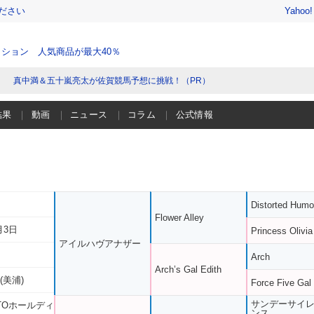
ださい
Yahoo
ション 人気商品が最大40％
真中満＆五十嵐亮太が佐賀競馬予想に挑戦！（PR）
結果
動画
ニュース
コラム
公式情報
Distorted Humo
Flower Alley
月3日
Princess Olivia
アイルハヴアナザー
Arch
Arch’s Gal Edith
(美浦)
Force Five Gal
サンデーサイ
OTOホールディ
ンス