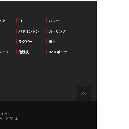
ュア
F1
バレー
バドミントン
カーリング
ラグビー
陸上
レース
他競技
Doスポーツ
ストラン
ィア TRILL