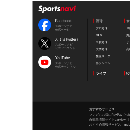
Facebook
野球
サ
スポーツナビ
プロ野球
J
公式ページ
MLB
海
X（旧Twitter）
高校野球
サ
スポーツナビ
公式アカウント
大学野球
高
独立リーグ
YouTube
スポーツナビ
侍ジャパン
公式チャンネル
ライブ
to
おすすめサービス
マンガもお得にPayPayで eboo
自動車情報サイトcarview!
おすすめ情報サービス「mybe