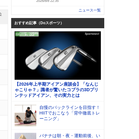
2026/8/8 22:35
ニュース一覧
位
おすすめ記事（Doスポーツ）
【2026年上半期アイアン座談会】「なんじ
ゃこりゃ？」識者が驚いたコブラの3Dプリ
ンテッドアイアン、その実力とは
自慢のバックラインを目指す！
HIITでおこなう「背中徹底トレ
ーニング」
バナナは朝・夜・運動前後、い