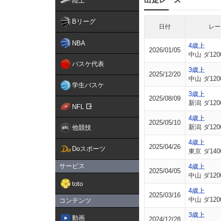
陸上
Bリーグ
日付
レー
NBA
4歳上
2026/01/05
中山 ダ120
バスケ代表
3歳上
2025/12/20
中山 ダ120
学生バスケ
3歳上
2025/08/09
新潟 ダ120
NFL
4歳上
2025/05/10
新潟 ダ120
他競技
4歳上
2025/04/26
Doスポーツ
東京 ダ140
サービス
4歳上
2025/04/05
中山 ダ120
toto
4歳上
2025/03/16
中山 ダ120
コンテンツ
3歳上
動画
2024/12/28