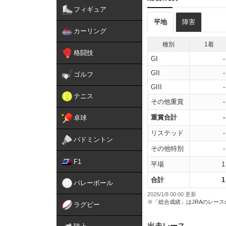
フィギュア
平地
障害
カーリング
種別
1着
格闘技
GI
-
GII
-
ゴルフ
GIII
-
テニス
その他重賞
-
重賞合計
-
卓球
リステッド
-
バドミントン
その他特別
-
F1
平場
1
合計
1
バレーボール
2026/1/8 00:00 更新
※「総合成績」はJRAのレー
ラグビー
出走レース