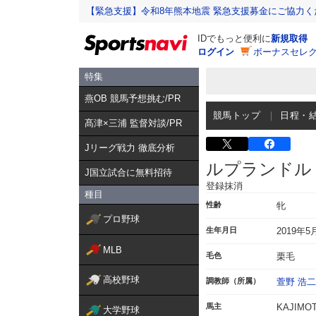
【緊急支援】令和8年熊本地震 緊急支援募金にご協力く
IDでもっと便利に
新規取得
ログイン
ボーナスセレク
特集
燕OB 競馬予想挑む/PR
競馬トップ
日程・
髙津×三浦 監督対談/PR
Jリーグ戦力 徹底分析
ルプランドル
J国立試合に無料招待
登録抹消
種目
性齢
牝
プロ野球
生年月日
2019年5
MLB
毛色
栗毛
高校野球
調教師（所属）
萱野 浩二
馬主
KAJIM
大学野球