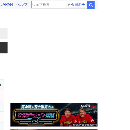
! JAPAN
ヘルプ
金田朋子
検索
r
レ