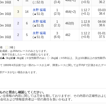
4
11
466(+2)
(3.4)
(+0.5)
36.2
0m 16頭
(△52.0)
永野 猛蔵
1
1:12.7
03-03
3
14
464(+2)
(2.5)
(+0.1)
38.4
0m 16頭
(▲51.0)
永野 猛蔵
1
1:12.8
04-04
2
6
462(0)
(2.1)
(+0.0)
38.6
0m 16頭
(▲51.0)
永野 猛蔵
3
1:12.2
01-01
2
5
462
(6.6)
(+0.8)
37.5
0m 16頭
(▲51.0)
:2着
:3着 ]
走成績」はJRAのレースのみとなります。
方、海外で出走したレースの成績となります。
g減
:3kg減
:4kg減（※女性騎手のみ）
:2kg減（※5年以上、又は101勝以上の女性騎手
て 1993年4月以前では一部のレースが上4F、障害レースに関しては平均Fで計測されたデ
一部データがない場合があります。
ものと照合し確認してください。
いる情報の内容に関しては万全を期しておりますが、その内容の正確性およ
式会社および情報提供者は一切の責任を負いかねます。