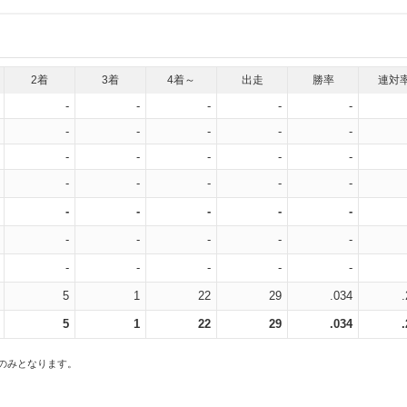
2着
3着
4着～
出走
勝率
連対
-
-
-
-
-
-
-
-
-
-
-
-
-
-
-
-
-
-
-
-
-
-
-
-
-
-
-
-
-
-
-
-
-
-
-
5
1
22
29
.034
5
1
22
29
.034
スのみとなります。