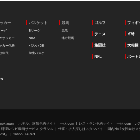
ッカー
バスケット
競馬
ゴルフ
フィギ
リーグ
Bリーグ
競馬
テニス
卓球
外サッカー
NBA
地方競馬
格闘技
大相撲
ッカー代表
バスケ代表
校年代
学生バスケ
NFL
ボート
to
kjapan
ホテル、旅館予約サイト 一休.com
レストラン予約サイト 一休.com レ
料理レシピ動画サービス クラシル
仕事・求人探しはスタンバイ
国内No.1女性向けメデ
st」
Yahoo! JAPAN