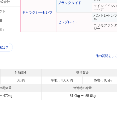
株式会社
ブラックタイド
ウインドイン
ーヘア
ツド
ギャラクシーセレブ
パントレセレ
ル
町
セレブレイト
エリモファン
ジー
馬 ]
う
味は？
他の質問をし
付加賞金
収得賞金
0万円
平地：400万円
障害：0万円
の馬体重
連対時の斤量
〜 470kg
51.0kg 〜 55.0kg