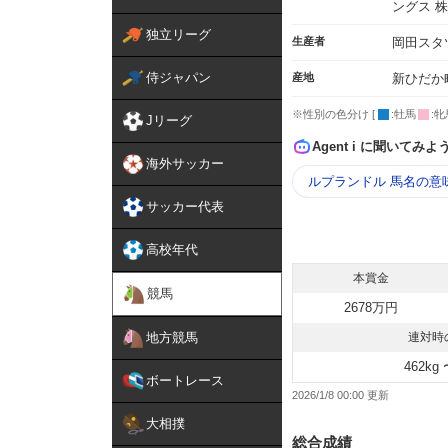
ングス 
独立リーグ
生産者
岡田スタ
侍ジャパン
産地
新ひだか
※性別の色分け [
:牡馬
:牝
Jリーグ
Agent i に聞いてみよ
海外サッカー
ルプランドル 馬名の意
サッカー代表
高校年代
本賞金
競馬
2678万円
地方競馬
連対時
462kg 
ボートレース
2026/1/8 00:00
大相撲
総合成績