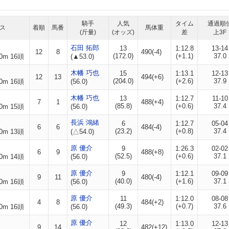
騎手
人気
タイム
通過順
ス
着順
馬番
馬体重
(斤量)
(オッズ)
差
上3F
石田 拓郎
13
1:12.8
13-14
12
8
490(-4)
(172.0)
(+1.1)
37.0
0m 16頭
(▲53.0)
木幡 巧也
15
1:13.1
12-13
12
13
494(+6)
(204.0)
(+2.6)
37.9
0m 16頭
(56.0)
木幡 巧也
13
1:12.7
11-10
7
1
488(+4)
(85.8)
(+0.6)
37.4
0m 15頭
(56.0)
長浜 鴻緒
6
1:12.7
05-04
6
6
484(-4)
(23.2)
(+0.8)
37.4
0m 13頭
(△54.0)
原 優介
9
1:26.3
02-02
6
9
488(+8)
(52.5)
(+0.6)
37.1
0m 14頭
(56.0)
原 優介
9
1:12.1
09-09
9
11
480(-4)
(40.0)
(+1.6)
37.1
0m 16頭
(56.0)
原 優介
11
1:12.0
08-08
4
8
484(+2)
(49.3)
(+0.7)
37.6
0m 16頭
(56.0)
原 優介
12
1:13.0
12-13
9
14
482(+12)