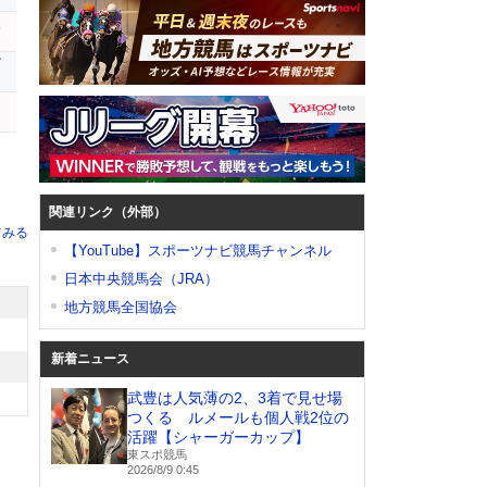
ハ
ブ
タ
関連リンク（外部）
てみる
【YouTube】スポーツナビ競馬チャンネル
日本中央競馬会（JRA）
地方競馬全国協会
新着ニュース
武豊は人気薄の2、3着で見せ場
つくる ルメールも個人戦2位の
活躍【シャーガーカップ】
東スポ競馬
2026/8/9 0:45